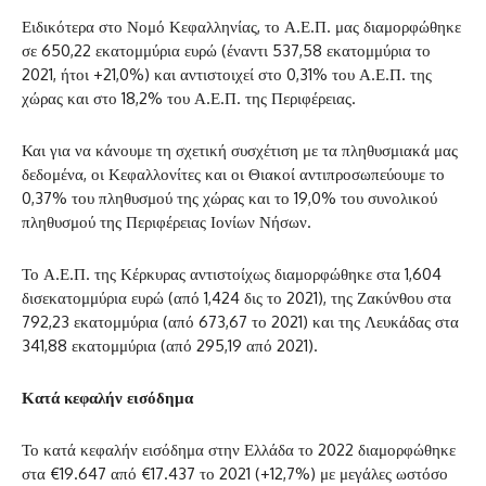
Ειδικότερα στο Νομό Κεφαλληνίας, το Α.Ε.Π. μας διαμορφώθηκε
σε 650,22 εκατομμύρια ευρώ (έναντι 537,58 εκατομμύρια το
2021, ήτοι +21,0%) και αντιστοιχεί στο 0,31% του Α.Ε.Π. της
χώρας και στο 18,2% του Α.Ε.Π. της Περιφέρειας.
Και για να κάνουμε τη σχετική συσχέτιση με τα πληθυσμιακά μας
δεδομένα, οι Κεφαλλονίτες και οι Θιακοί αντιπροσωπεύουμε το
0,37% του πληθυσμού της χώρας και το 19,0% του συνολικού
πληθυσμού της Περιφέρειας Ιονίων Νήσων.
Το Α.Ε.Π. της Κέρκυρας αντιστοίχως διαμορφώθηκε στα 1,604
δισεκατομμύρια ευρώ (από 1,424 δις το 2021), της Ζακύνθου στα
792,23 εκατομμύρια (από 673,67 το 2021) και της Λευκάδας στα
341,88 εκατομμύρια (από 295,19 από 2021).
Κατά
κεφαλήν
εισόδημα
Το κατά κεφαλήν εισόδημα στην Ελλάδα το 2022 διαμορφώθηκε
στα €19.647 από €17.437 το 2021 (+12,7%) με μεγάλες ωστόσο