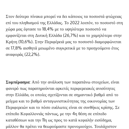
Στον δεύτερο πίνακα μπορεί να δει κάποιος τα ποσοστά φτώχειας
επί του πληθυσμού της Ελλάδας. Το 2022 λοιπόν, το ποσοστό στη
χώρα μας έφτασε το 18,4% με το υψηλότερο ποσοστό να
εμφανίζεται στη Δυτική Ελλάδα (26,7%) και το χαμηλότερο στην
Κρήτη (10,6%). Στην Περιφέρειά μας το ποσοστό διαμορφώνεται
σε 17,8% αισθητά μειωμένο συγκριτικά με το προηγούμενο έτος
αναφοράς (22,2%).
Συμ
π
έρασμα
:
Από την ανάλυση των παραπάνω στοιχείων, είναι
φανερό πως παρατηρούνται αρκετές περιφερειακές ανισότητες
στην Ελλάδα, οι οποίες σχετίζονται σε σημαντικό βαθμό από το
μείγμα και το βαθμό ανταγωνιστικότητας της οικονομίας των
Περιφερειών και το πόσο ευάλωτες είναι σε συνθήκες κρίσης. Σε
επίπεδο Κεφαλλονιάς πάντως, με την 4η θέση σε επίπεδο
καταθέσεων και την 11η ως προς το κατά κεφαλήν εισόδημα,
μάλλον θα πρέπει να θεωρούμαστε προνομιούχοι. Τουλάχιστον