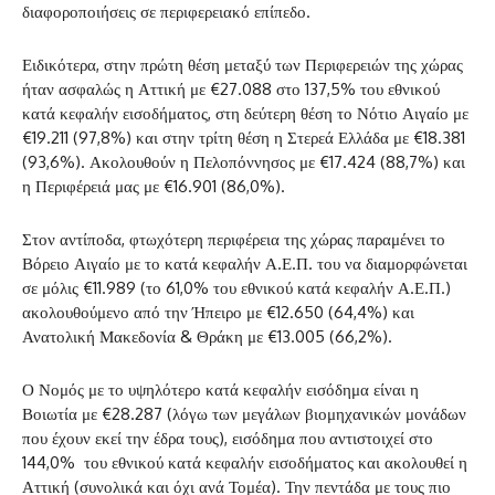
διαφοροποιήσεις σε περιφερειακό επίπεδο.
Ειδικότερα, στην πρώτη θέση μεταξύ των Περιφερειών της χώρας
ήταν ασφαλώς η Αττική με €27.088 στο 137,5% του εθνικού
κατά κεφαλήν εισοδήματος, στη δεύτερη θέση το Νότιο Αιγαίο με
€19.211 (97,8%) και στην τρίτη θέση η Στερεά Ελλάδα με €18.381
(93,6%). Ακολουθούν η Πελοπόννησος με €17.424 (88,7%) και
η Περιφέρειά μας με €16.901 (86,0%).
Στον αντίποδα, φτωχότερη περιφέρεια της χώρας παραμένει το
Βόρειο Αιγαίο με το κατά κεφαλήν Α.Ε.Π. του να διαμορφώνεται
σε μόλις €11.989 (το 61,0% του εθνικού κατά κεφαλήν Α.Ε.Π.)
ακολουθούμενο από την Ήπειρο με €12.650 (64,4%) και
Ανατολική Μακεδονία & Θράκη με €13.005 (66,2%).
Ο Νομός με το υψηλότερο κατά κεφαλήν εισόδημα είναι η
Βοιωτία με €28.287 (λόγω των μεγάλων βιομηχανικών μονάδων
που έχουν εκεί την έδρα τους), εισόδημα που αντιστοιχεί στο
144,0% του εθνικού κατά κεφαλήν εισοδήματος και ακολουθεί η
Αττική (συνολικά και όχι ανά Τομέα). Την πεντάδα με τους πιο