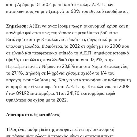
και η Δράμα με €11.602, με το κατά κεφαλήν Α.Ε.Π. των
κατοίκων τους να μην ξεπερνά το 60% του εθνικού εισοδήματος.
Σημείωση
:
Αξίζει να αναφέρουμε πως η οικονομική κρίση και η
πανδημία φαίνεται πως επηρέασαν σε μεγαλύτερο βαθμό τα
Επτάνησα και την Κεφαλλονιά ειδικότερα, συγκριτικά με την
υπόλοιπη Ελλάδα. Ειδικότερα, το 2022 σε σχέση με το 2008 που
σε εθνικό και περιφερειακό επίπεδο το Α.Ε.Π. σημείωσε ιστορικό
υψηλό, οι απώλειες πανελλαδικά έφτασαν το 12,9%, στην
Περιφέρεια Ιονίων Νήσων το 23,8% και στο Νομό Κεφαλληνίας
το 27,1%. Δηλαδή σε 14 χρόνια χάσαμε σχεδόν το 1/4 του
παραγόμενου πλούτου μας. Και για να κατανοήσουμε καλύτερα τη
διαφορά, αρκεί να πούμε ότι το Α.Ε.Π. της Κεφαλλονιάς το 2008
ήταν 891,92 εκατομμύρια. Ήτοι 241,70 εκατομμύρια ευρώ
υψηλότερο σε σχέση με το 2022.
Α
π
οταμιευτικές
καταθέσεις
Τέλος ένας ακόμη δείκτης που φανερώνει την οικονομική
επιφάνεια μίας χώρας ή περιοχής, είναι οι αποταμιευτικές