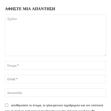
ΑΦΗΣΤΕ ΜΙΑ ΑΠΑΝΤΗΣΗ
Σχόλιο:
Όν
Ema
Ισ
αποθηκεύστε το όνομα, το ηλεκτρονικό ταχυδρομείο και τον ιστότοπό
μου σε αυτό το πρόγραμμα περιήγησης για την επόμενη φορά που θα