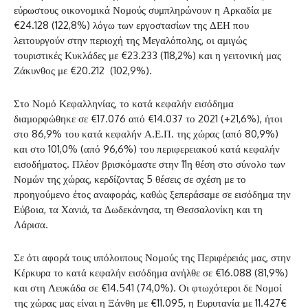
εύρωστους οικονομικά Νομούς συμπληρώνουν η Αρκαδία με
€24.128 (122,8%) λόγω των εργοστασίων της ΔΕΗ που
λειτουργούν στην περιοχή της Μεγαλόπολης, οι αμιγώς
τουριστικές Κυκλάδες με €23.233 (118,2%) και η γειτονική μας
Ζάκυνθος με €20.212 (102,9%).
Στο Νομό Κεφαλληνίας, το κατά κεφαλήν εισόδημα
διαμορφώθηκε σε €17.076 από €14.037 το 2021 (+21,6%), ήτοι
στο 86,9% του κατά κεφαλήν Α.Ε.Π. της χώρας (από 80,9%)
και στο 101,0% (από 96,6%) του περιφερειακού κατά κεφαλήν
εισοδήματος. Πλέον βρισκόμαστε στην 11η θέση στο σύνολο των
Νομών της χώρας, κερδίζοντας 5 θέσεις σε σχέση με το
προηγούμενο έτος αναφοράς, καθώς ξεπεράσαμε σε εισόδημα την
Εύβοια, τα Χανιά, τα Δωδεκάνησα, τη Θεσσαλονίκη και τη
Λάρισα.
Σε ότι αφορά τους υπόλοιπους Νομούς της Περιφέρειάς μας, στην
Κέρκυρα το κατά κεφαλήν εισόδημα ανήλθε σε €16.088 (81,9%)
και στη Λευκάδα σε €14.541 (74,0%). Οι φτωχότεροι δε Νομοί
της χώρας μας είναι η Ξάνθη με €11.095, η Ευρυτανία με 11.427€