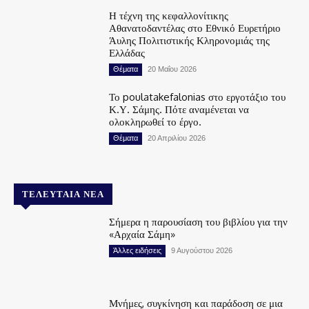
Η τέχνη της κεφαλλονίτικης
Αθανατοδαντέλας στο Εθνικό Ευρετήριο
Άυλης Πολιτιστικής Κληρονομιάς της
Ελλάδας
Θέματα
20 Μαΐου 2026
Το poulatakefalonias στο εργοτάξιο του
Κ.Υ. Σάμης. Πότε αναμένεται να
ολοκληρωθεί το έργο.
Θέματα
20 Απριλίου 2026
ΤΕΛΕΥΤΑΊΑ ΝΈΑ
Σήμερα η παρουσίαση του βιβλίου για την
«Αρχαία Σάμη»
Άλλες ειδήσεις
9 Αυγούστου 2026
Μνήμες, συγκίνηση και παράδοση σε μια