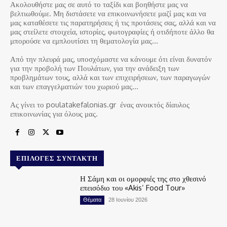
Ακολουθήστε μας σε αυτό το ταξίδι και βοηθήστε μας να
βελτιωθούμε. Μη διστάσετε να επικοινωνήσετε μαζί μας και να
μας καταθέσετε τις παρατηρήσεις ή τις προτάσεις σας, αλλά και να
μας στείλετε στοιχεία, ιστορίες, φωτογραφίες ή οτιδήποτε άλλο θα
μπορούσε να εμπλουτίσει τη θεματολογία μας…
Από την πλευρά μας, υποσχόμαστε να κάνουμε ότι είναι δυνατόν
για την προβολή των Πουλάτων, για την ανάδειξη των
προβλημάτων τους, αλλά και των επιχειρήσεων, των παραγωγών
και των επαγγελματιών του χωριού μας…
Ας γίνει το poulatakefalonias.gr ένας ανοικτός δίαυλος
επικοινωνίας για όλους μας.
ΕΠΙΛΟΓΈΣ ΣΥΝΤΆΚΤΗ
Η Σάμη και οι ομορφιές της στο χθεσινό
επεισόδιο του «Akis’ Food Tour»
Θέματα
28 Ιουνίου 2026