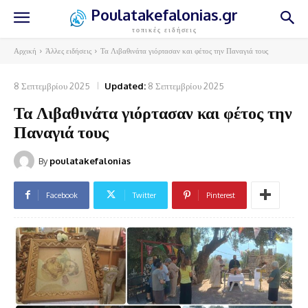
Poulatakefalonias.gr
τοπικές ειδήσεις
Αρχική
Άλλες ειδήσεις
Τα Λιβαθινάτα γιόρτασαν και φέτος την Παναγιά τους
8 Σεπτεμβρίου 2025
Updated:
8 Σεπτεμβρίου 2025
Τα Λιβαθινάτα γιόρτασαν και φέτος την
Παναγιά τους
By
poulatakefalonias
Facebook
Twitter
Pinterest