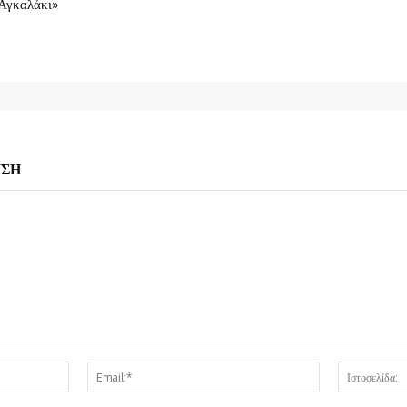
Αγκαλάκι»
ΗΣΗ
Όνομα:*
Email:*