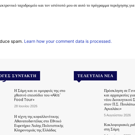
λεκτρονικό ταχυδρομείο και τον ιστότοπό μου σε αυτό το πρόγραμμα περιήγησης για
reduce spam.
Learn how your comment data is processed.
.gr
ΟΓΈΣ ΣΥΝΤΆΚΤΗ
ΤΕΛΕΥΤΑΊΑ ΝΈΑ
Η Σάμη και οι ομορφιές της στο
Πρόσκληση σε Γεν
χθεσινό επεισόδιο του «Akis’
και αρχαιρεσίες γι
Food Tour»
νέου Διοικητικού 
στον Π.Σ. Πουλάτω
28 Ιουνίου 2026
Αγκαλάκι»
5 Αυγούστου 2026
Η τέχνη της κεφαλλονίτικης
Αθανατοδαντέλας στο Εθνικό
Κυκλοφοριακές ρυθ
Ευρετήριο Άυλης Πολιτιστικής
στη Σάμη
Κληρονομιάς της Ελλάδας