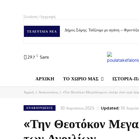
Σύνδεση / Εγγραφή
Δήμος Σάμης: Ταΐζουμε με αγάπη – Φροντίζο
ΤΕΛΕΥΤΑΊΑ ΝΈΑ
C
29.7
Sami
ΑΡΧΙΚΗ
ΤΟ ΧΩΡΙΟ ΜΑΣ
ΙΣΤΟΡΙΑ-Π
Αρχική
Ανακοινώσεις
«Την Θεοτόκον Μεγαλύνομεν», απόψε στον ιερό λόφ
30 Αυγούστου 2025
Updated:
30 Αυγούσ
ΑΝΑΚΟΙΝΏΣΕΙΣ
«Την Θεοτόκον Μεγαλ
των Αγριλίων