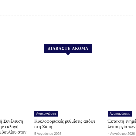
ΔΙΑΒΑΣΤΕ ΑΚΟΜΑ
Ανακοινώσεις
Ανακοινώσεις
ή Συνέλευση
Κυκλοφοριακές ρυθμίσεις απόψε
Έκτακτη ενημέ
την εκλογή
στη Σάμη
λειτουργία τω
μβουλίου στον
5 Αυγούστου 2026
4 Αυγούστου 2026