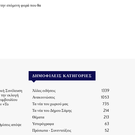
 την επόμενη φορά που θα
ΔΗΜΟΦΙΛΕΊΣ ΚΑΤΗΓΟΡΊΕΣ
ική Συνέλευση
Άλλες ειδήσεις
1339
α την εκλογή
Ανακοινώσεις
1053
Συμβουλίου
Τα νέα του χωριού μας
735
ν «Το
Τα νέα του Δήμου Σάμης
214
Θέματα
213
Υστερόγραφα
63
μίσεις απόψε
Πρόσωπα - Συνεντεύξεις
52