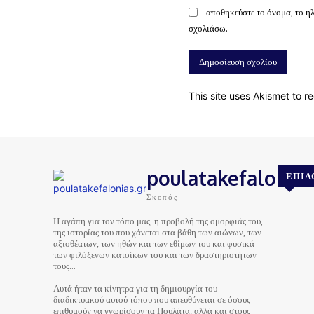
αποθηκεύστε το όνομα, το η
σχολιάσω.
This site uses Akismet to 
poulatakefalonias
ΕΠΙΛ
Σκοπός
Η αγάπη για τον τόπο μας, η προβολή της ομορφιάς του,
της ιστορίας του που χάνεται στα βάθη των αιώνων, των
αξιοθέατων, των ηθών και των εθίμων του και φυσικά
των φιλόξενων κατοίκων του και των δραστηριοτήτων
τους…
Αυτά ήταν τα κίνητρα για τη δημιουργία του
διαδικτυακού αυτού τόπου που απευθύνεται σε όσους
επιθυμούν να γνωρίσουν τα Πουλάτα, αλλά και στους