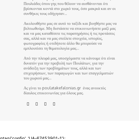
Πουλιάδες όπου γης που θέλουν να αισθάνονται ότι
βρίσκονται κοντά στο χωριό τους, όσο μακριά και αν οι
συνθήκες τους οδήγησαν…
Ακολουθήστε μας σε αυτό το ταξίδι και βοηθήστε μας να
βελτιωθούμε. Μη διστάσετε να επικοινωνήσετε μαζί μας
και να μας καταθέσετε τις παρατηρήσεις ή τις προτάσεις
σας, αλλά και να μας στείλετε στοιχεία, ιστορίες,
φωτογραφίες ή οτιδήποτε άλλο θα μπορούσε να
εμπλουτίσει τη θεματολογία μας…
Από την πλευρά μας, υποσχόμαστε να κάνουμε ότι είναι
δυνατόν για την προβολή των Πουλάτων, για την
ανάδειξη των προβλημάτων τους, αλλά και των
επιχειρήσεων, των παραγωγών και των επαγγελματιών
του χωριού μας…
Ας γίνει το poulatakefalonias.gr ένας ανοικτός
δίαυλος επικοινωνίας για όλους μας.
© poulatakefalonias.gr 2024
gtag('config', 'UA-67453901-1');