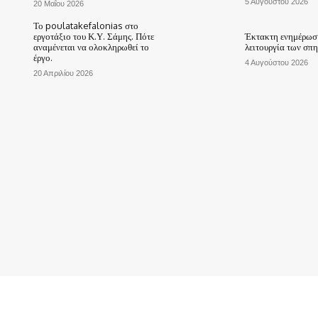
5 Αυγούστου 2026
20 Μαΐου 2026
Το poulatakefalonias στο
εργοτάξιο του Κ.Υ. Σάμης. Πότε
Έκτακτη ενημέρωση
αναμένεται να ολοκληρωθεί το
λειτουργία των σπ
έργο.
4 Αυγούστου 2026
20 Απριλίου 2026
ΑΡΧΙΚΗ
ΤΟ ΧΩΡΙΟ ΜΑΣ