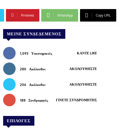
Pinterest
WhatsApp
Copy URL
ΜΕΊΝΕ ΣΥΝΔΕΔΕΜΈΝΟΣ
ΚΆΝΤΕ LIKE
1,093
Υποστηρικτές
ΑΚΟΛΟΥΘΉΣΤΕ
280
Ακόλουθοι
ΑΚΟΛΟΥΘΉΣΤΕ
206
Ακόλουθοι
ΓΊΝΕΤΕ ΣΥΝΔΡΟΜΗΤΉΣ
188
Συνδρομητές
ΕΠΙΛΟΓΕΣ