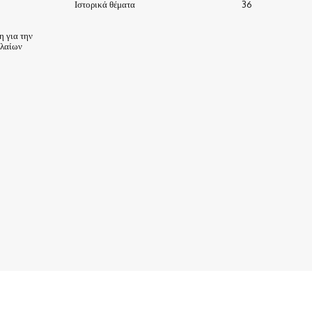
Ιστορικά θέματα
36
 για την
ηλαίων
ΙΣΤΟΡΙΑ-ΠΑΡΑΔΟΣΕΙΣ
ΑΞΙΟΘΕΑΤΑ
ΕΙΔΗΣΕΙΣ – ΘΕΜΑΤΑ
ΠΡΟΣΩΠΑ
ΕΠΙΧΕΙΡΗΣΕΙΣ
ΑΡΧΕΙΟ