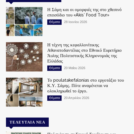
Η Σάμη και οι ομορφιές της στο χθεσινό
επεισόδιο του «Akis’ Food Tour»
Θέματα
28 Ιουνίου 2026
Η τέχνη της κεφαλλονίτικης
Αθανατοδαντέλας στο Εθνικό Ευρετήριο
Άυλης Πολιτιστικής Κληρονομιάς της
Ελλάδας
Θέματα
20 Μαΐου 2026
Το poulatakefalonias στο εργοτάξιο του
Κ.Υ. Σάμης. Πότε αναμένεται να
ολοκληρωθεί το έργο.
Θέματα
20 Απριλίου 2026
ΤΕΛΕΥΤΑΊΑ ΝΈΑ