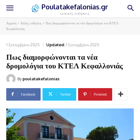
Poulatakefalonias.gr
τοπικές ειδήσεις
Αρχική
Άλλες ειδήσεις
Πως διαμορφώνονται τα νέα δρομολόγια του ΚΤΕΛ
Κεφαλλονιάς
1 Σεπτεμβρίου 2025
Updated:
1 Σεπτεμβρίου 2025
Πως διαμορφώνονται τα νέα
δρομολόγια του ΚΤΕΛ Κεφαλλονιάς
By
poulatakefalonias
Facebook
Twitter
Pinterest