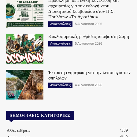
Πρόσκληση σε Γενική Συνέλευση και
αρχαιρεσίες για την εκλογή νέου
Διοικητικού Συμβουλίου στον Π.Σ.
Πουλάτων «Το Αγκαλάκι»
Ανακοινώσεις
5 Αυγούστου 2026
Κυκλοφοριακές ρυθμίσεις απόψε στη Σάμη
Ανακοινώσεις
5 Αυγούστου 2026
Έκτακτη ενημέρωση για την λειτουργία των
σπηλαίων
Ανακοινώσεις
4 Αυγούστου 2026
ΔΗΜΟΦΙΛΕΊΣ ΚΑΤΗΓΟΡΊΕΣ
Άλλες ειδήσεις
1339
Ανακοινώσεις
1053