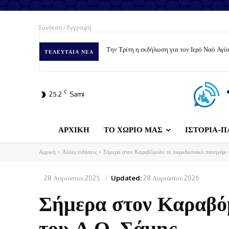
Σύνδεση / Εγγραφή
Την Τρίτη η εκδήλωση για τον Ιερό Ναό Αγ
ΤΕΛΕΥΤΑΊΑ ΝΈΑ
C
25.2
Sami
ΑΡΧΙΚΗ
ΤΟ ΧΩΡΙΟ ΜΑΣ
ΙΣΤΟΡΙΑ-Π
Αρχική
Άλλες ειδήσεις
Σήμερα στον Καραβόμυλο το παραδοσιακό πανηγύρι 
28 Αυγούστου 2025
Updated:
28 Αυγούστου 2025
Σήμερα στον Καραβό
του Α.Ο. Σάμης