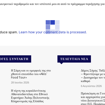
λεκτρονικό ταχυδρομείο και τον ιστότοπό μου σε αυτό το πρόγραμμα περιήγησης για
reduce spam.
Learn how your comment data is processed.
ΟΓΈΣ ΣΥΝΤΆΚΤΗ
ΤΕΛΕΥΤΑΊΑ ΝΈΑ
Η Σάμη και οι ομορφιές της στο
Δήμος Σάμης: Ταΐζ
χθεσινό επεισόδιο του «Akis’
– Φροντίζουμε με 
Food Tour»
– Διατηρούμε τον 
καθαρό
28 Ιουνίου 2026
6 Αυγούστου 2026
Η τέχνη της κεφαλλονίτικης
Πρόσκληση σε Γεν
Αθανατοδαντέλας στο Εθνικό
και αρχαιρεσίες γι
Ευρετήριο Άυλης Πολιτιστικής
νέου Διοικητικού 
Κληρονομιάς της Ελλάδας
στον Π.Σ. Πουλάτω