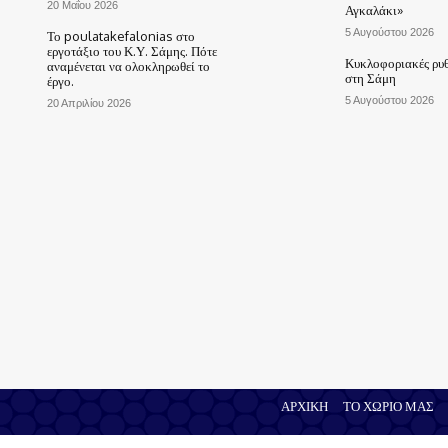
20 Μαΐου 2026
Αγκαλάκι»
5 Αυγούστου 2026
Το poulatakefalonias στο
εργοτάξιο του Κ.Υ. Σάμης. Πότε
Κυκλοφοριακές ρυθ
αναμένεται να ολοκληρωθεί το
στη Σάμη
έργο.
5 Αυγούστου 2026
20 Απριλίου 2026
ΑΡΧΙΚΗ
ΤΟ ΧΩΡΙΟ ΜΑΣ