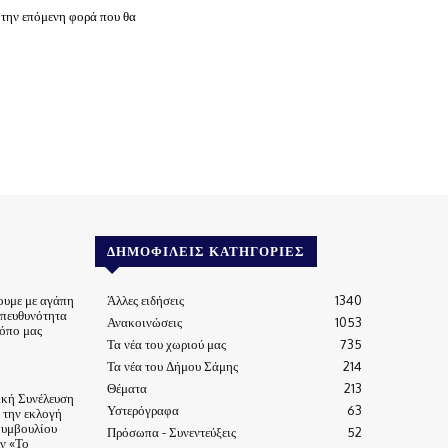
 την επόμενη φορά που θα
ΔΗΜΟΦΙΛΕΊΣ ΚΑΤΗΓΟΡΊΕΣ
ουμε με αγάπη
Άλλες ειδήσεις
1340
υπευθυνότητα
Ανακοινώσεις
1053
τόπο μας
Τα νέα του χωριού μας
735
Τα νέα του Δήμου Σάμης
214
Θέματα
213
ική Συνέλευση
Υστερόγραφα
63
α την εκλογή
Συμβουλίου
Πρόσωπα - Συνεντεύξεις
52
ν «Το