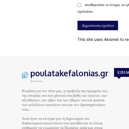
αποθηκεύστε το όνομα, το η
σχολιάσω.
This site uses Akismet to 
poulatakefalonias.gr
ΕΠΙΛ
Σκοπός
Η αγάπη για τον τόπο μας, η προβολή της ομορφιάς του,
της ιστορίας του που χάνεται στα βάθη των αιώνων, των
αξιοθέατων, των ηθών και των εθίμων του και φυσικά
των φιλόξενων κατοίκων του και των δραστηριοτήτων
τους…
Αυτά ήταν τα κίνητρα για τη δημιουργία του
διαδικτυακού αυτού τόπου που απευθύνεται σε όσους
επιθυμούν να γνωρίσουν τα Πουλάτα, αλλά και στους