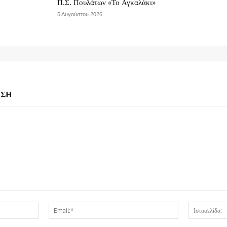
Π.Σ. Πουλάτων «Το Αγκαλάκι»
5 Αυγούστου 2026
ΗΣΗ
Όνομα:*
Email:*