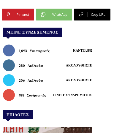
Pinterest
WhatsApp
Copy URL
ΜΕΊΝΕ ΣΥΝΔΕΔΕΜΈΝΟΣ
ΚΆΝΤΕ LIKE
1,093
Υποστηρικτές
ΑΚΟΛΟΥΘΉΣΤΕ
280
Ακόλουθοι
ΑΚΟΛΟΥΘΉΣΤΕ
206
Ακόλουθοι
ΓΊΝΕΤΕ ΣΥΝΔΡΟΜΗΤΉΣ
188
Συνδρομητές
ΕΠΙΛΟΓΕΣ