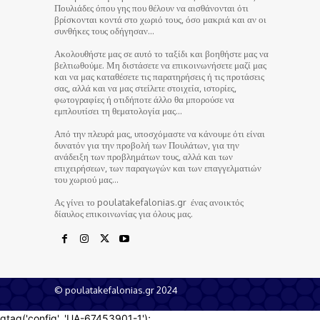
Πουλιάδες όπου γης που θέλουν να αισθάνονται ότι
βρίσκονται κοντά στο χωριό τους, όσο μακριά και αν οι
συνθήκες τους οδήγησαν…
Ακολουθήστε μας σε αυτό το ταξίδι και βοηθήστε μας να
βελτιωθούμε. Μη διστάσετε να επικοινωνήσετε μαζί μας
και να μας καταθέσετε τις παρατηρήσεις ή τις προτάσεις
σας, αλλά και να μας στείλετε στοιχεία, ιστορίες,
φωτογραφίες ή οτιδήποτε άλλο θα μπορούσε να
εμπλουτίσει τη θεματολογία μας…
Από την πλευρά μας, υποσχόμαστε να κάνουμε ότι είναι
δυνατόν για την προβολή των Πουλάτων, για την
ανάδειξη των προβλημάτων τους, αλλά και των
επιχειρήσεων, των παραγωγών και των επαγγελματιών
του χωριού μας…
Ας γίνει το poulatakefalonias.gr ένας ανοικτός
δίαυλος επικοινωνίας για όλους μας.
© poulatakefalonias.gr 2024
gtag('config', 'UA-67453901-1');