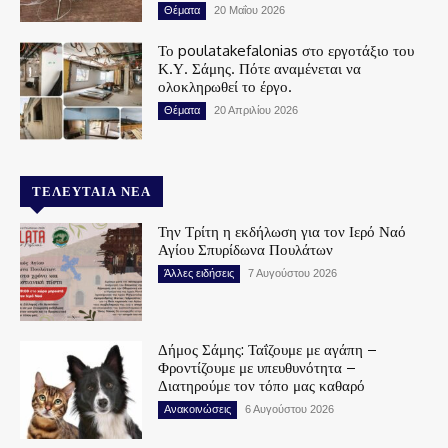
Θέματα
20 Μαΐου 2026
Το poulatakefalonias στο εργοτάξιο του
Κ.Υ. Σάμης. Πότε αναμένεται να
ολοκληρωθεί το έργο.
Θέματα
20 Απριλίου 2026
ΤΕΛΕΥΤΑΊΑ ΝΈΑ
Την Τρίτη η εκδήλωση για τον Ιερό Ναό
Αγίου Σπυρίδωνα Πουλάτων
Άλλες ειδήσεις
7 Αυγούστου 2026
Δήμος Σάμης: Ταΐζουμε με αγάπη –
Φροντίζουμε με υπευθυνότητα –
Διατηρούμε τον τόπο μας καθαρό
Ανακοινώσεις
6 Αυγούστου 2026