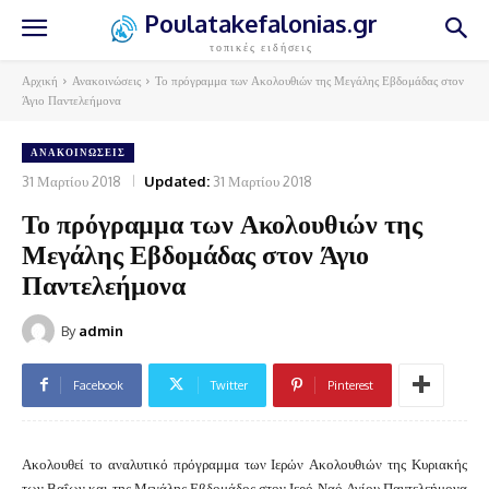
Poulatakefalonias.gr
τοπικές ειδήσεις
Αρχική
Ανακοινώσεις
Το πρόγραμμα των Ακολουθιών της Μεγάλης Εβδομάδας στον
Άγιο Παντελεήμονα
ΑΝΑΚΟΙΝΏΣΕΙΣ
31 Μαρτίου 2018
Updated:
31 Μαρτίου 2018
Το πρόγραμμα των Ακολουθιών της
Μεγάλης Εβδομάδας στον Άγιο
Παντελεήμονα
By
admin
Facebook
Twitter
Pinterest
Ακολουθεί το αναλυτικό πρόγραμμα των Ιερών Ακολουθιών της Κυριακής
των Βαΐων και της Μεγάλης Εβδομάδος στον Ιερό Ναό Αγίου Παντελεήμονα