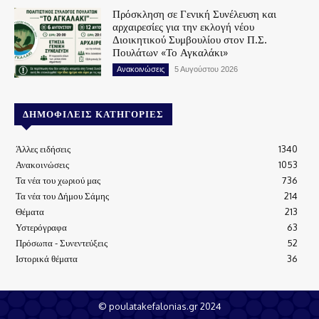
Πρόσκληση σε Γενική Συνέλευση και
αρχαιρεσίες για την εκλογή νέου
Διοικητικού Συμβουλίου στον Π.Σ.
Πουλάτων «Το Αγκαλάκι»
Ανακοινώσεις
5 Αυγούστου 2026
ΔΗΜΟΦΙΛΕΊΣ ΚΑΤΗΓΟΡΊΕΣ
Άλλες ειδήσεις
1340
Ανακοινώσεις
1053
Τα νέα του χωριού μας
736
Τα νέα του Δήμου Σάμης
214
Θέματα
213
Υστερόγραφα
63
Πρόσωπα - Συνεντεύξεις
52
Ιστορικά θέματα
36
© poulatakefalonias.gr 2024