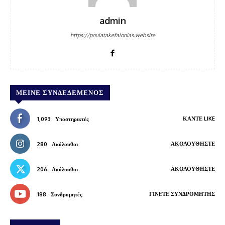
admin
https://poulatakefalonias.website
ΜΕΊΝΕ ΣΥΝΔΕΔΕΜΈΝΟΣ
ΚΆΝΤΕ LIKE
1,093
Υποστηρικτές
ΑΚΟΛΟΥΘΉΣΤΕ
280
Ακόλουθοι
ΑΚΟΛΟΥΘΉΣΤΕ
206
Ακόλουθοι
ΓΊΝΕΤΕ ΣΥΝΔΡΟΜΗΤΉΣ
188
Συνδρομητές