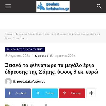
Αρχική
Τα νέα του Δήμου Σάμης
Ξεκινά το φθινόπωρο το μεγάλο έργο ύδρευσης της
Σάμης, ύψους 3 εκ....
ΤΑ ΝΈΑ ΤΟΥ ΔΉΜΟΥ ΣΆΜΗΣ
18 Αυγούστου 2025
Updated:
18 Αυγούστου 2025
Ξεκινά το φθινόπωρο το μεγάλο έργο
ύδρευσης της Σάμης, ύψους 3 εκ. ευρώ
By
poulatakefalonias
Facebook
Twitter
Pinterest