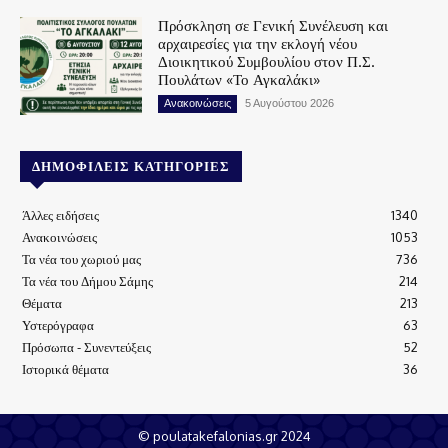
Πρόσκληση σε Γενική Συνέλευση και
αρχαιρεσίες για την εκλογή νέου
Διοικητικού Συμβουλίου στον Π.Σ.
Πουλάτων «Το Αγκαλάκι»
Ανακοινώσεις
5 Αυγούστου 2026
ΔΗΜΟΦΙΛΕΊΣ ΚΑΤΗΓΟΡΊΕΣ
Άλλες ειδήσεις
1340
Ανακοινώσεις
1053
Τα νέα του χωριού μας
736
Τα νέα του Δήμου Σάμης
214
Θέματα
213
Υστερόγραφα
63
Πρόσωπα - Συνεντεύξεις
52
Ιστορικά θέματα
36
© poulatakefalonias.gr 2024