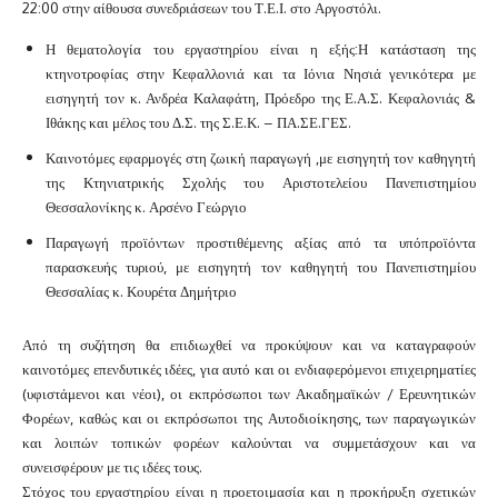
22:00 στην αίθουσα συνεδριάσεων του Τ.Ε.Ι. στο Αργοστόλι.
Η θεματολογία του εργαστηρίου είναι η εξής:
Η κατάσταση της
κτηνοτροφίας στην Κεφαλλονιά και τα Ιόνια Νησιά γενικότερα με
εισηγητή τον κ. Ανδρέα Καλαφάτη, Πρόεδρο της Ε.Α.Σ. Κεφαλονιάς &
Ιθάκης και μέλος του Δ.Σ. της Σ.Ε.Κ. – ΠΑ.ΣΕ.ΓΕΣ.
Καινοτόμες εφαρμογές στη ζωική παραγωγή ,με εισηγητή τον καθηγητή
της Κτηνιατρικής Σχολής του Αριστοτελείου Πανεπιστημίου
Θεσσαλονίκης κ. Αρσένο Γεώργιο
Παραγωγή προϊόντων προστιθέμενης αξίας από τα υπόπροϊόντα
παρασκευής τυριού, με εισηγητή τον καθηγητή του Πανεπιστημίου
Θεσσαλίας κ. Κουρέτα Δημήτριο
Από τη συζήτηση θα επιδιωχθεί να προκύψουν και να καταγραφούν
καινοτόμες επενδυτικές ιδέες, για αυτό και οι ενδιαφερόμενοι επιχειρηματίες
(υφιστάμενοι και νέοι), οι εκπρόσωποι των Ακαδημαϊκών / Ερευνητικών
Φορέων, καθώς και οι εκπρόσωποι της Αυτοδιοίκησης, των παραγωγικών
και λοιπών τοπικών φορέων καλούνται να συμμετάσχουν και να
συνεισφέρουν με τις ιδέες τους.
Στόχος του εργαστηρίου είναι η προετοιμασία και η προκήρυξη σχετικών