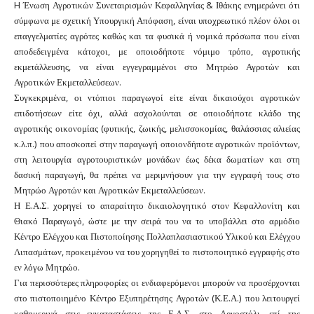
H Ένωση Αγροτικών Συνεταιρισμών Κεφαλληνίας & Ιθάκης ενημερώνει ότι
σύμφωνα με σχετική Υπουργική Απόφαση, είναι υποχρεωτικό πλέον όλοι οι
επαγγελματίες αγρότες καθώς και τα φυσικά ή νομικά πρόσωπα που είναι
αποδεδειγμένα κάτοχοι, με οποιοδήποτε νόμιμο τρόπο, αγροτικής
εκμετάλλευσης, να είναι εγγεγραμμένοι στο Μητρώο Αγροτών και
Αγροτικών Εκμεταλλεύσεων.
Συγκεκριμένα, οι ντόπιοι παραγωγοί είτε είναι δικαιούχοι αγροτικών
επιδοτήσεων είτε όχι, αλλά ασχολούνται σε οποιοδήποτε κλάδο της
αγροτικής οικονομίας (φυτικής, ζωικής, μελισσοκομίας, θαλάσσιας αλιείας
κ.λ.π.) που αποσκοπεί στην παραγωγή οποιονδήποτε αγροτικών προϊόντων,
στη λειτουργία αγροτουριστικών μονάδων έως δέκα δωματίων και στη
δασική παραγωγή, θα πρέπει να μεριμνήσουν για την εγγραφή τους στο
Μητρώο Αγροτών και Αγροτικών Εκμεταλλεύσεων.
Η Ε.Α.Σ. χορηγεί το απαραίτητο δικαιολογητικό στον Κεφαλλονίτη και
Θιακό Παραγωγό, ώστε με την σειρά του να το υποβάλλει στο αρμόδιο
Κέντρο Ελέγχου και Πιστοποίησης Πολλαπλασιαστικού Υλικού και Ελέγχου
Λιπασμάτων, προκειμένου να του χορηγηθεί το πιστοποιητικό εγγραφής στο
εν λόγω Μητρώο.
Για περισσότερες πληροφορίες οι ενδιαφερόμενοι μπορούν να προσέρχονται
στο πιστοποιημένο Κέντρο Εξυπηρέτησης Αγροτών (Κ.Ε.Α.) που λειτουργεί
καθημερινά στις εγκαταστάσεις της Ε.Α.Σ. στο Αργοστόλι, επί της