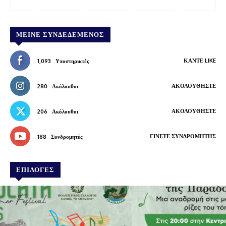
ΜΕΊΝΕ ΣΥΝΔΕΔΕΜΈΝΟΣ
ΚΆΝΤΕ LIKE
1,093
Υποστηρικτές
ΑΚΟΛΟΥΘΉΣΤΕ
280
Ακόλουθοι
ΑΚΟΛΟΥΘΉΣΤΕ
206
Ακόλουθοι
ΓΊΝΕΤΕ ΣΥΝΔΡΟΜΗΤΉΣ
188
Συνδρομητές
ΕΠΙΛΟΓΕΣ