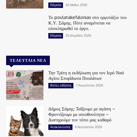
Θέματα
20 Μαΐου 2026
Το poulatakefalonias στο εργοτάξιο του
Κ.Υ. Σάμης. Πότε αναμένεται να
ολοκληρωθεί το έργο.
Θέματα
20 Απριλίου 2026
ΤΕΛΕΥΤΑΊΑ ΝΈΑ
Την Τρίτη η εκδήλωση για τον Ιερό Ναό
Αγίου Σπυρίδωνα Πουλάτων
Άλλες ειδήσεις
7 Αυγούστου 2026
Δήμος Σάμης: Ταΐζουμε με αγάπη –
Φροντίζουμε με υπευθυνότητα –
Διατηρούμε τον τόπο μας καθαρό
Ανακοινώσεις
6 Αυγούστου 2026