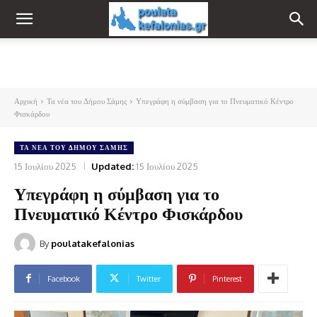
Αρχική
Τα νέα του Δήμου Σάμης
Υπεγράφη η σύμβαση για το Πνευματικό Κέντρο
Φισκάρδου
ΤΑ ΝΈΑ ΤΟΥ ΔΉΜΟΥ ΣΆΜΗΣ
15 Ιουλίου 2025
Updated:
15 Ιουλίου 2025
Υπεγράφη η σύμβαση για το
Πνευματικό Κέντρο Φισκάρδου
By
poulatakefalonias
Facebook
Twitter
Pinterest