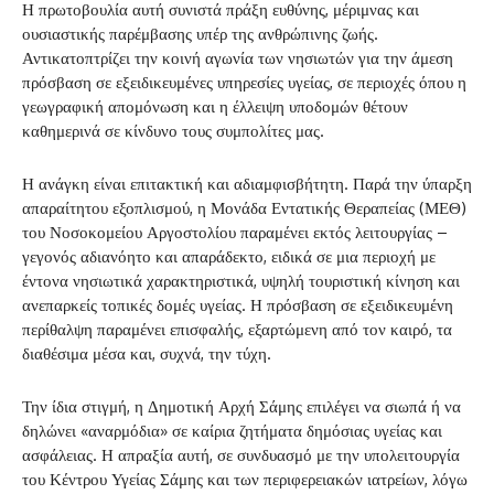
Η πρωτοβουλία αυτή συνιστά πράξη ευθύνης, μέριμνας και
ουσιαστικής παρέμβασης υπέρ της ανθρώπινης ζωής.
Αντικατοπτρίζει την κοινή αγωνία των νησιωτών για την άμεση
πρόσβαση σε εξειδικευμένες υπηρεσίες υγείας, σε περιοχές όπου η
γεωγραφική απομόνωση και η έλλειψη υποδομών θέτουν
καθημερινά σε κίνδυνο τους συμπολίτες μας.
Η ανάγκη είναι επιτακτική και αδιαμφισβήτητη. Παρά την ύπαρξη
απαραίτητου εξοπλισμού, η Μονάδα Εντατικής Θεραπείας (ΜΕΘ)
του Νοσοκομείου Αργοστολίου παραμένει εκτός λειτουργίας –
γεγονός αδιανόητο και απαράδεκτο, ειδικά σε μια περιοχή με
έντονα νησιωτικά χαρακτηριστικά, υψηλή τουριστική κίνηση και
ανεπαρκείς τοπικές δομές υγείας. Η πρόσβαση σε εξειδικευμένη
περίθαλψη παραμένει επισφαλής, εξαρτώμενη από τον καιρό, τα
διαθέσιμα μέσα και, συχνά, την τύχη.
Την ίδια στιγμή, η Δημοτική Αρχή Σάμης επιλέγει να σιωπά ή να
δηλώνει «αναρμόδια» σε καίρια ζητήματα δημόσιας υγείας και
ασφάλειας. Η απραξία αυτή, σε συνδυασμό με την υπολειτουργία
του Κέντρου Υγείας Σάμης και των περιφερειακών ιατρείων, λόγω