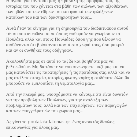
Η αγάπη για τον τόπο μας, η προβολή της ομορφιάς του, της
ιστορίας του που χάνεται στα βάθη των αιώνων, των αξιοθέατων,
των ηθών και των εθίμων του και φυσικά των φιλόξενων
κατοίκων του και των δραστηριοτήτων τους…
Αυτά ήταν τα κίνητρα για τη δημιουργία του διαδικτυακού αυτού
τόπου που απευθύνεται σε όσους επιθυμούν να γνωρίσουν τα
Πουλάτα, αλλά και στους Πουλιάδες όπου γης που θέλουν να
αισθάνονται ότι βρίσκονται κοντά στο χωριό τους, όσο μακριά
και αν οι συνθήκες τους οδήγησαν…
Ακολουθήστε μας σε αυτό το ταξίδι και βοηθήστε μας να
βελτιωθούμε. Μη διστάσετε να επικοινωνήσετε μαζί μας και να
μας καταθέσετε τις παρατηρήσεις ή τις προτάσεις σας, αλλά και να
μας στείλετε στοιχεία, ιστορίες, φωτογραφίες ή οτιδήποτε άλλο θα
μπορούσε να εμπλουτίσει τη θεματολογία μας…
Από την πλευρά μας, υποσχόμαστε να κάνουμε ότι είναι δυνατόν
για την προβολή των Πουλάτων, για την ανάδειξη των
προβλημάτων τους, αλλά και των επιχειρήσεων, των παραγωγών
και των επαγγελματιών του χωριού μας…
Ας γίνει το poulatakefalonias.gr ένας ανοικτός δίαυλος
επικοινωνίας για όλους μας.