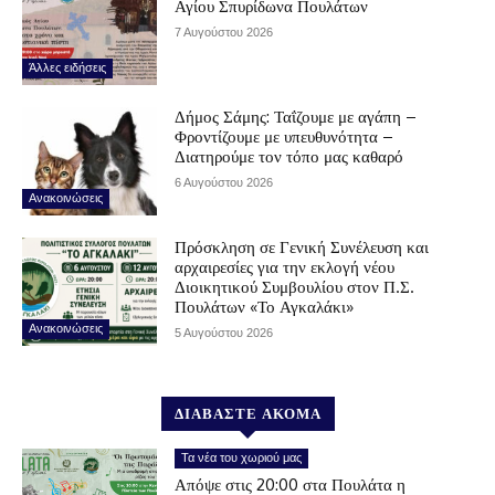
Αγίου Σπυρίδωνα Πουλάτων
7 Αυγούστου 2026
Άλλες ειδήσεις
Δήμος Σάμης: Ταΐζουμε με αγάπη –
Φροντίζουμε με υπευθυνότητα –
Διατηρούμε τον τόπο μας καθαρό
6 Αυγούστου 2026
Ανακοινώσεις
Πρόσκληση σε Γενική Συνέλευση και
αρχαιρεσίες για την εκλογή νέου
Διοικητικού Συμβουλίου στον Π.Σ.
Πουλάτων «Το Αγκαλάκι»
Ανακοινώσεις
5 Αυγούστου 2026
ΔΙΑΒΑΣΤΕ ΑΚΟΜΑ
Τα νέα του χωριού μας
Απόψε στις 20:00 στα Πουλάτα η