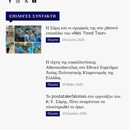
ΕΠΙΛΟΓΈΣ ΣΥΝΤΆΚΤΗ
Η Σάμη και οι ομορφιές της στο χθεσινό
επεισόδιο του «Akis’ Food Tour»
Θέματα
28 Ιουνίου 2026
Η τέχνη της κεφαλλονίτικης
Αθανατοδαντέλας στο Εθνικό Ευρετήριο
Άυλης Πολιτιστικής Κληρονομιάς της
Ελλάδας
Θέματα
20 Μαΐου 2026
Το poulatakefalonias στο εργοτάξιο του
Κ.Υ. Σάμης. Πότε αναμένεται να
ολοκληρωθεί το έργο.
Θέματα
20 Απριλίου 2026