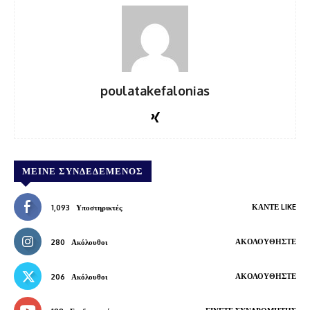
poulatakefalonias
ΜΕΊΝΕ ΣΥΝΔΕΔΕΜΈΝΟΣ
ΚΆΝΤΕ LIKE
1,093
Υποστηρικτές
ΑΚΟΛΟΥΘΉΣΤΕ
280
Ακόλουθοι
ΑΚΟΛΟΥΘΉΣΤΕ
206
Ακόλουθοι