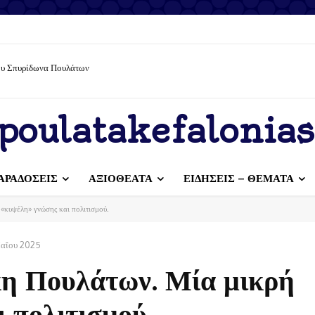
υμε με υπευθυνότητα – Διατηρούμε τον τόπο μας καθαρό
poulatakefalonias
ΑΡΑΔΟΣΕΙΣ
ΑΞΙΟΘΕΑΤΑ
ΕΙΔΗΣΕΙΣ – ΘΕΜΑΤΑ
«κυψέλη» γνώσης και πολιτισμού.
αΐου 2025
κη Πουλάτων. Μία μικρή
 πολιτισμού.