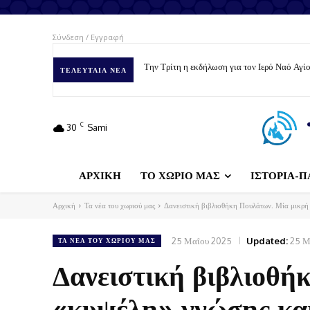
Σύνδεση / Εγγραφή
Δήμος Σάμης: Ταΐζουμε με αγάπη – Φροντίζο
ΤΕΛΕΥΤΑΊΑ ΝΈΑ
C
30
Sami
ΑΡΧΙΚΗ
ΤΟ ΧΩΡΙΟ ΜΑΣ
ΙΣΤΟΡΙΑ-Π
Αρχική
Τα νέα του χωριού μας
Δανειστική βιβλιοθήκη Πουλάτων. Μία μικρή 
25 Μαΐου 2025
Updated:
25 Μ
ΤΑ ΝΈΑ ΤΟΥ ΧΩΡΙΟΎ ΜΑΣ
Δανειστική βιβλιοθή
«κυψέλη» γνώσης και