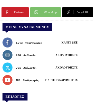
Pinterest
WhatsApp
Copy URL
ΜΕΊΝΕ ΣΥΝΔΕΔΕΜΈΝΟΣ
ΚΆΝΤΕ LIKE
1,093
Υποστηρικτές
ΑΚΟΛΟΥΘΉΣΤΕ
280
Ακόλουθοι
ΑΚΟΛΟΥΘΉΣΤΕ
206
Ακόλουθοι
ΓΊΝΕΤΕ ΣΥΝΔΡΟΜΗΤΉΣ
188
Συνδρομητές
ΕΠΙΛΟΓΕΣ