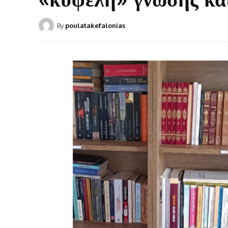
By
poulatakefalonias