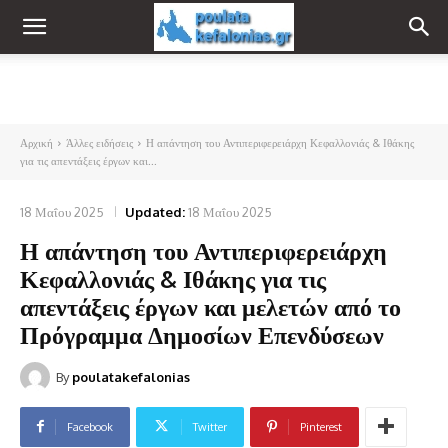
Αρχική
Άλλες ειδήσεις
Η απάντηση του Αντιπεριφερειάρχη Κεφαλλονιάς & Ιθάκης
για τις απεντάξεις έργων και...
18 Μαΐου 2025
Updated:
18 Μαΐου 2025
Η απάντηση του Αντιπεριφερειάρχη
Κεφαλλονιάς & Ιθάκης για τις
απεντάξεις έργων και μελετών από το
Πρόγραμμα Δημοσίων Επενδύσεων
By
poulatakefalonias
Facebook
Twitter
Pinterest