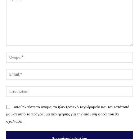
Σχόλιο:
Όν
Ema
Ισ
αποθηκεύστε το όνομα, το ηλεκτρονικό ταχυδρομείο και τον ιστότοπό
μου σε αυτό το πρόγραμμα περιήγησης για την επόμενη φορά που θα
σχολιάσω.