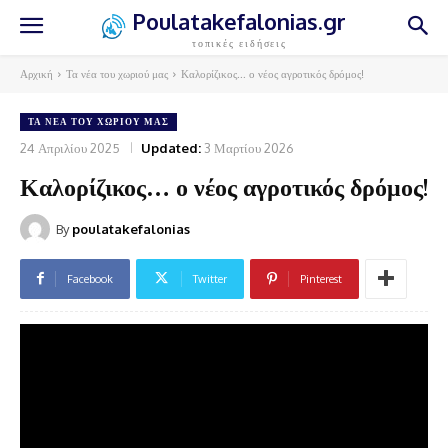
Poulatakefalonias.gr
τοπικές ειδήσεις
Αρχική
Τα νέα του χωριού μας
Καλορίζικος... ο νέος αγροτικός δρόμος!
ΤΑ ΝΈΑ ΤΟΥ ΧΩΡΙΟΎ ΜΑΣ
24 Απριλίου 2025
Updated:
3 Μαρτίου 2026
Καλορίζικος… ο νέος αγροτικός δρόμος!
By
poulatakefalonias
Facebook
Twitter
Pinterest