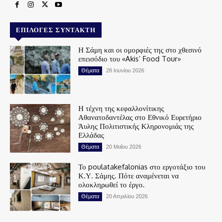
ΕΠΙΛΟΓΈΣ ΣΥΝΤΆΚΤΗ
Η Σάμη και οι ομορφιές της στο χθεσινό
επεισόδιο του «Akis’ Food Tour»
Θέματα
28 Ιουνίου 2026
Η τέχνη της κεφαλλονίτικης
Αθανατοδαντέλας στο Εθνικό Ευρετήριο
Άυλης Πολιτιστικής Κληρονομιάς της
Ελλάδας
Θέματα
20 Μαΐου 2026
Το poulatakefalonias στο εργοτάξιο του
Κ.Υ. Σάμης. Πότε αναμένεται να
ολοκληρωθεί το έργο.
Θέματα
20 Απριλίου 2026