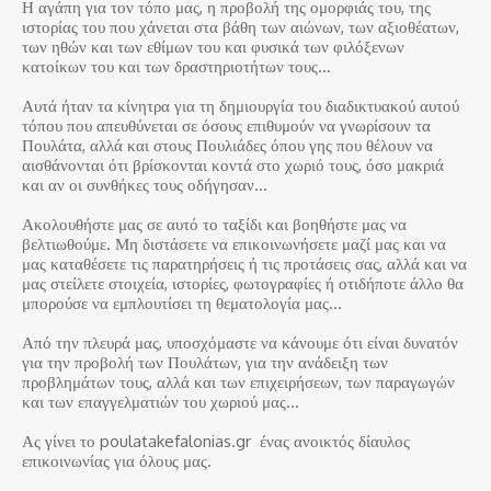
Η αγάπη για τον τόπο μας, η προβολή της ομορφιάς του, της
ιστορίας του που χάνεται στα βάθη των αιώνων, των αξιοθέατων,
των ηθών και των εθίμων του και φυσικά των φιλόξενων
κατοίκων του και των δραστηριοτήτων τους…
Αυτά ήταν τα κίνητρα για τη δημιουργία του διαδικτυακού αυτού
τόπου που απευθύνεται σε όσους επιθυμούν να γνωρίσουν τα
Πουλάτα, αλλά και στους Πουλιάδες όπου γης που θέλουν να
αισθάνονται ότι βρίσκονται κοντά στο χωριό τους, όσο μακριά
και αν οι συνθήκες τους οδήγησαν…
Ακολουθήστε μας σε αυτό το ταξίδι και βοηθήστε μας να
βελτιωθούμε. Μη διστάσετε να επικοινωνήσετε μαζί μας και να
μας καταθέσετε τις παρατηρήσεις ή τις προτάσεις σας, αλλά και να
μας στείλετε στοιχεία, ιστορίες, φωτογραφίες ή οτιδήποτε άλλο θα
μπορούσε να εμπλουτίσει τη θεματολογία μας…
Από την πλευρά μας, υποσχόμαστε να κάνουμε ότι είναι δυνατόν
για την προβολή των Πουλάτων, για την ανάδειξη των
προβλημάτων τους, αλλά και των επιχειρήσεων, των παραγωγών
και των επαγγελματιών του χωριού μας…
Ας γίνει το poulatakefalonias.gr ένας ανοικτός δίαυλος
επικοινωνίας για όλους μας.