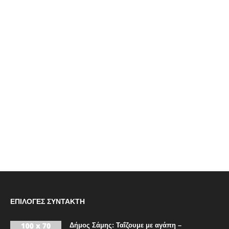
ΕΠΙΛΟΓΈΣ ΣΥΝΤΆΚΤΗ
Δήμος Σάμης: Ταΐζουμε με αγάπη –