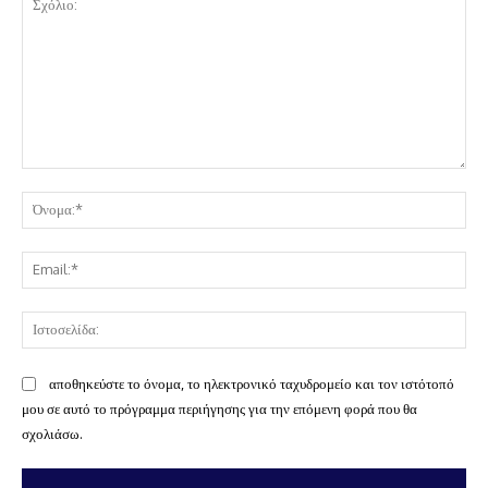
Σχόλιο:
Όν
Ema
Ισ
αποθηκεύστε το όνομα, το ηλεκτρονικό ταχυδρομείο και τον ιστότοπό
μου σε αυτό το πρόγραμμα περιήγησης για την επόμενη φορά που θα
σχολιάσω.