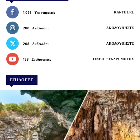
ΚΆΝΤΕ LIKE
1,093
Υποστηρικτές
ΑΚΟΛΟΥΘΉΣΤΕ
280
Ακόλουθοι
ΑΚΟΛΟΥΘΉΣΤΕ
206
Ακόλουθοι
ΓΊΝΕΤΕ ΣΥΝΔΡΟΜΗΤΉΣ
188
Συνδρομητές
ΕΠΙΛΟΓΕΣ