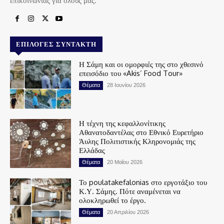
επικοινωνίας για όλους μας.
ΕΠΙΛΟΓΈΣ ΣΥΝΤΆΚΤΗ
Η Σάμη και οι ομορφιές της στο χθεσινό
επεισόδιο του «Akis’ Food Tour»
Θέματα
28 Ιουνίου 2026
Η τέχνη της κεφαλλονίτικης
Αθανατοδαντέλας στο Εθνικό Ευρετήριο
Άυλης Πολιτιστικής Κληρονομιάς της
Ελλάδας
Θέματα
20 Μαΐου 2026
Το poulatakefalonias στο εργοτάξιο του
Κ.Υ. Σάμης. Πότε αναμένεται να
ολοκληρωθεί το έργο.
Θέματα
20 Απριλίου 2026