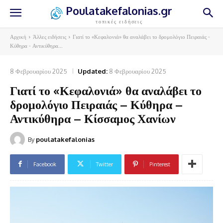
Poulatakefalonias.gr
τοπικές ειδήσεις
Αρχική
Άλλες ειδήσεις
Γιατί το «Κεφαλονιά» θα αναλάβει το δρομολόγιο Πειραιάς -
Κύθηρα - Αντικύθηρα...
8 Φεβρουαρίου 2025
Updated:
8 Φεβρουαρίου 2025
Γιατί το «Κεφαλονιά» θα αναλάβει το
δρομολόγιο Πειραιάς – Κύθηρα –
Αντικύθηρα – Κίσσαμος Χανίων
By
poulatakefalonias
Facebook
Twitter
Pinterest