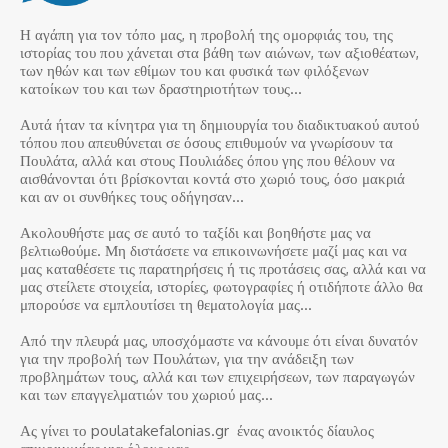
Η αγάπη για τον τόπο μας, η προβολή της ομορφιάς του, της
ιστορίας του που χάνεται στα βάθη των αιώνων, των αξιοθέατων,
των ηθών και των εθίμων του και φυσικά των φιλόξενων
κατοίκων του και των δραστηριοτήτων τους…
Αυτά ήταν τα κίνητρα για τη δημιουργία του διαδικτυακού αυτού
τόπου που απευθύνεται σε όσους επιθυμούν να γνωρίσουν τα
Πουλάτα, αλλά και στους Πουλιάδες όπου γης που θέλουν να
αισθάνονται ότι βρίσκονται κοντά στο χωριό τους, όσο μακριά
και αν οι συνθήκες τους οδήγησαν…
Ακολουθήστε μας σε αυτό το ταξίδι και βοηθήστε μας να
βελτιωθούμε. Μη διστάσετε να επικοινωνήσετε μαζί μας και να
μας καταθέσετε τις παρατηρήσεις ή τις προτάσεις σας, αλλά και να
μας στείλετε στοιχεία, ιστορίες, φωτογραφίες ή οτιδήποτε άλλο θα
μπορούσε να εμπλουτίσει τη θεματολογία μας…
Από την πλευρά μας, υποσχόμαστε να κάνουμε ότι είναι δυνατόν
για την προβολή των Πουλάτων, για την ανάδειξη των
προβλημάτων τους, αλλά και των επιχειρήσεων, των παραγωγών
και των επαγγελματιών του χωριού μας…
Ας γίνει το poulatakefalonias.gr ένας ανοικτός δίαυλος