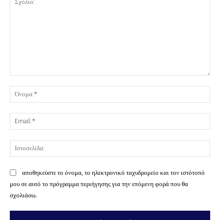
Σχόλιο:
Όν
Ema
Ισ
αποθηκεύστε το όνομα, το ηλεκτρονικό ταχυδρομείο και τον ιστότοπό
μου σε αυτό το πρόγραμμα περιήγησης για την επόμενη φορά που θα
σχολιάσω.