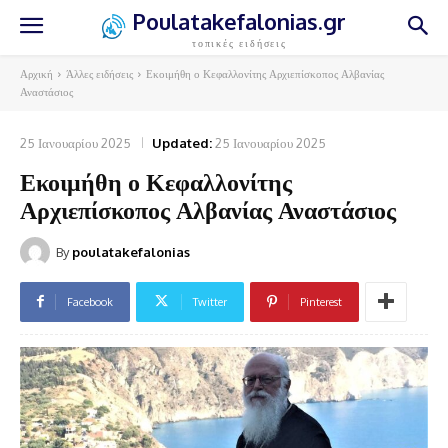
Poulatakefalonias.gr
τοπικές ειδήσεις
Αρχική
Άλλες ειδήσεις
Εκοιμήθη ο Κεφαλλονίτης Αρχιεπίσκοπος Αλβανίας
Αναστάσιος
25 Ιανουαρίου 2025
Updated:
25 Ιανουαρίου 2025
Εκοιμήθη ο Κεφαλλονίτης
Αρχιεπίσκοπος Αλβανίας Αναστάσιος
By
poulatakefalonias
Facebook
Twitter
Pinterest