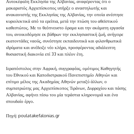
Αυτοκέφαλη Εκκλησία της Αλβανίας, αναφέροντας ότι ο
μακαριστός Αρχιεπίσκοπος υπήρξε ο αναστηλωτής και
ανακαινιστής της Εκκλησίας της Αλβανίας, την οποία ανέστησε
κυριολεκτικά από τα ερείπια, μετά την πτώση του αθεϊστικού
καθεστώτος. Με το θεόπνευστο όραμα και την ακάματη εργασία
του, ανοικοδόμησε εκ βάθρων την εκκλησιαστική ζωή, ανήγειρε
εκατοντάδες ναούς, συνέστησε εκπαιδευτικά και φιλανθρωπικά
ιδρύματα και ανέδειξε νέο κλήρο, προσφέροντας αδιάλειπτη
θυσιαστική διακονία επί 33 και πλέον έτη.
Ιεραπόστολος στην Αφρική, συγγραφέας, ομότιμος Καθηγητής
του Εθνικού και Καποδιστριακού Πανεπιστημίο Αθηνών και
επίτιμο μέλος της Ακαδημίας Αθηνών μεταξύ άλλων, ο
συμπατριώτης μας Αρχιεπίσκοπος Τιράνων, Δυρραχίου και πάσης
Αλβανίας, αφήνει πίσω του μία τεράστια κληρονομιά και ένα
σπουδαίο έργο.
Πηγή: poulatakefalonias.gr