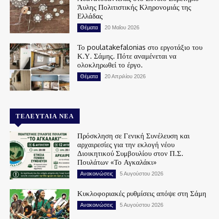
Άυλης Πολιτιστικής Κληρονομιάς της
Ελλάδας
Θέματα
20 Μαΐου 2026
Το poulatakefalonias στο εργοτάξιο του
Κ.Υ. Σάμης. Πότε αναμένεται να
ολοκληρωθεί το έργο.
Θέματα
20 Απριλίου 2026
ΤΕΛΕΥΤΑΊΑ ΝΈΑ
Πρόσκληση σε Γενική Συνέλευση και
αρχαιρεσίες για την εκλογή νέου
Διοικητικού Συμβουλίου στον Π.Σ.
Πουλάτων «Το Αγκαλάκι»
Ανακοινώσεις
5 Αυγούστου 2026
Κυκλοφοριακές ρυθμίσεις απόψε στη Σάμη
Ανακοινώσεις
5 Αυγούστου 2026