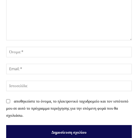
Σχόλιο:
Όν
Ema
Ισ
αποθηκεύστε το όνομα, το ηλεκτρονικό ταχυδρομείο και τον ιστότοπό
μου σε αυτό το πρόγραμμα περιήγησης για την επόμενη φορά που θα
σχολιάσω.