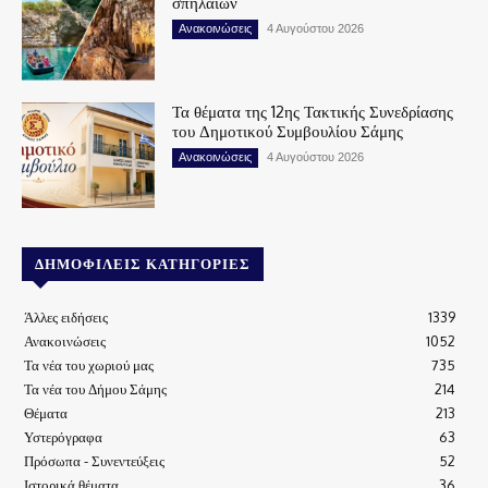
σπηλαίων
Ανακοινώσεις
4 Αυγούστου 2026
Τα θέματα της 12ης Τακτικής Συνεδρίασης
του Δημοτικού Συμβουλίου Σάμης
Ανακοινώσεις
4 Αυγούστου 2026
ΔΗΜΟΦΙΛΕΊΣ ΚΑΤΗΓΟΡΊΕΣ
Άλλες ειδήσεις
1339
Ανακοινώσεις
1052
Τα νέα του χωριού μας
735
Τα νέα του Δήμου Σάμης
214
Θέματα
213
Υστερόγραφα
63
Πρόσωπα - Συνεντεύξεις
52
Ιστορικά θέματα
36