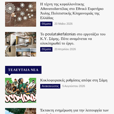
Η τέχνη της κεφαλλονίτικης
Αθανατοδαντέλας στο Εθνικό Ευρετήριο
Άυλης Πολιτιστικής Κληρονομιάς της
Ελλάδας
Θέματα
20 Μαΐου 2026
Το poulatakefalonias στο εργοτάξιο του
Κ.Υ. Σάμης. Πότε αναμένεται να
ολοκληρωθεί το έργο.
Θέματα
20 Απριλίου 2026
ΤΕΛΕΥΤΑΊΑ ΝΈΑ
Κυκλοφοριακές ρυθμίσεις απόψε στη Σάμη
Ανακοινώσεις
5 Αυγούστου 2026
Έκτακτη ενημέρωση για την λειτουργία των