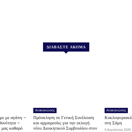
ΔΙΑΒΑΣΤΕ ΑΚΟΜΑ
Ανακοινώσεις
Ανακοινώσεις
υμε με αγάπη –
Πρόσκληση σε Γενική Συνέλευση
Κυκλοφοριακές
υθυνότητα –
και αρχαιρεσίες για την εκλογή
στη Σάμη
ο μας καθαρό
νέου Διοικητικού Συμβουλίου στον
5 Αυγούστου 2026