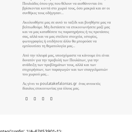
Πουλιάδες όπου γης που θέλουν να αισθάνονται ότι
βρίσκονται κοντά στο χωριό τους, όσο μακριά και αν οι
συνθήκες τους οδήγησαν…
Ακολουθήστε μας σε αυτό το ταξίδι και βοηθήστε μας να
βελτιωθούμε. Μη διστάσετε να επικοινωνήσετε μαζί μας
και να μας καταθέσετε τις παρατηρήσεις ή τις προτάσεις
σας, αλλά και να μας στείλετε στοιχεία, ιστορίες,
φωτογραφίες ή οτιδήποτε άλλο θα μπορούσε να
εμπλουτίσει τη θεματολογία μας…
Από την πλευρά μας, υποσχόμαστε να κάνουμε ότι είναι
δυνατόν για την προβολή των Πουλάτων, για την
ανάδειξη των προβλημάτων τους, αλλά και των
επιχειρήσεων, των παραγωγών και των επαγγελματιών
του χωριού μας…
Ας γίνει το poulatakefalonias.gr ένας ανοικτός
δίαυλος επικοινωνίας για όλους μας.
© poulatakefalonias.gr 2024
gtag('config', 'UA-67453901-1');