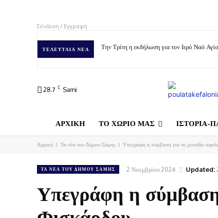
Σύνδεση / Εγγραφή
Την Τρίτη η εκδήλωση για τον Ιερό Ναό Αγ
ΤΕΛΕΥΤΑΊΑ ΝΈΑ
C
28.7
Sami
ΑΡΧΙΚΗ
ΤΟ ΧΩΡΙΟ ΜΑΣ
ΙΣΤΟΡΙΑ-Π
Αρχική
Τα νέα του Δήμου Σάμης
Υπεγράφη η σύμβαση για τη μονάδα αφαλ
2 Νοεμβρίου 2024
Updated:
ΤΑ ΝΈΑ ΤΟΥ ΔΉΜΟΥ ΣΆΜΗΣ
Υπεγράφη η σύμβαση
Φισκάρδου