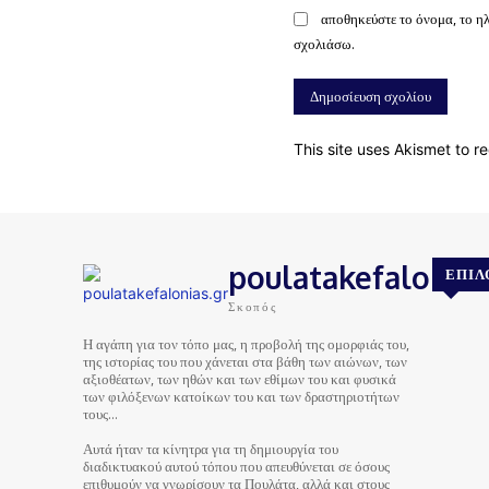
αποθηκεύστε το όνομα, το η
σχολιάσω.
This site uses Akismet to 
poulatakefalonias
ΕΠΙΛ
Σκοπός
Η αγάπη για τον τόπο μας, η προβολή της ομορφιάς του,
της ιστορίας του που χάνεται στα βάθη των αιώνων, των
αξιοθέατων, των ηθών και των εθίμων του και φυσικά
των φιλόξενων κατοίκων του και των δραστηριοτήτων
τους…
Αυτά ήταν τα κίνητρα για τη δημιουργία του
διαδικτυακού αυτού τόπου που απευθύνεται σε όσους
επιθυμούν να γνωρίσουν τα Πουλάτα, αλλά και στους