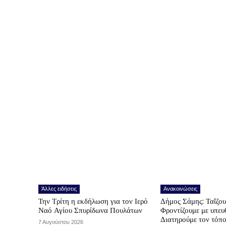
Άλλες ειδήσεις
Ανακοινώσεις
Την Τρίτη η εκδήλωση για τον Ιερό
Δήμος Σάμης: Ταΐζο
Ναό Αγίου Σπυρίδωνα Πουλάτων
Φροντίζουμε με υπε
Διατηρούμε τον τόπ
7 Αυγούστου 2026