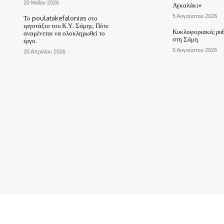
20 Μαΐου 2026
Αγκαλάκι»
5 Αυγούστου 2026
Το poulatakefalonias στο
εργοτάξιο του Κ.Υ. Σάμης. Πότε
Κυκλοφοριακές ρυθ
αναμένεται να ολοκληρωθεί το
στη Σάμη
έργο.
5 Αυγούστου 2026
20 Απριλίου 2026
ΑΡΧΙΚΗ
ΤΟ ΧΩΡΙΟ ΜΑΣ