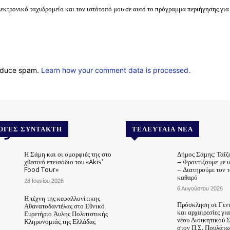
λεκτρονικό ταχυδρομείο και τον ιστότοπό μου σε αυτό το πρόγραμμα περιήγησης για
reduce spam.
Learn how your comment data is processed.
.gr
ΟΓΈΣ ΣΥΝΤΆΚΤΗ
ΤΕΛΕΥΤΑΊΑ ΝΈΑ
Η Σάμη και οι ομορφιές της στο
Δήμος Σάμης: Ταΐζ
χθεσινό επεισόδιο του «Akis’
– Φροντίζουμε με 
Food Tour»
– Διατηρούμε τον 
καθαρό
28 Ιουνίου 2026
6 Αυγούστου 2026
Η τέχνη της κεφαλλονίτικης
Πρόσκληση σε Γεν
Αθανατοδαντέλας στο Εθνικό
και αρχαιρεσίες γι
Ευρετήριο Άυλης Πολιτιστικής
νέου Διοικητικού 
Κληρονομιάς της Ελλάδας
στον Π.Σ. Πουλάτω