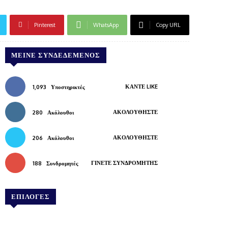
Pinterest
WhatsApp
Copy URL
ΜΕΊΝΕ ΣΥΝΔΕΔΕΜΈΝΟΣ
ΚΆΝΤΕ LIKE
1,093
Υποστηρικτές
ΑΚΟΛΟΥΘΉΣΤΕ
280
Ακόλουθοι
ΑΚΟΛΟΥΘΉΣΤΕ
206
Ακόλουθοι
ΓΊΝΕΤΕ ΣΥΝΔΡΟΜΗΤΉΣ
188
Συνδρομητές
ΕΠΙΛΟΓΕΣ