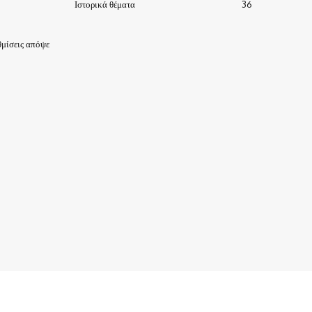
Ιστορικά θέματα
36
μίσεις απόψε
ΙΣΤΟΡΙΑ-ΠΑΡΑΔΟΣΕΙΣ
ΑΞΙΟΘΕΑΤΑ
ΕΙΔΗΣΕΙΣ – ΘΕΜΑΤΑ
ΠΡΟΣΩΠΑ
ΕΠΙΧΕΙΡΗΣΕΙΣ
ΑΡΧΕΙΟ