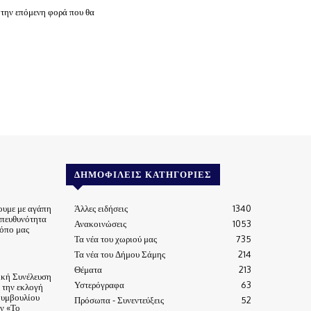
 την επόμενη φορά που θα
ΔΗΜΟΦΙΛΕΊΣ ΚΑΤΗΓΟΡΊΕΣ
ουμε με αγάπη
Άλλες ειδήσεις
1340
υπευθυνότητα
Ανακοινώσεις
1053
τόπο μας
Τα νέα του χωριού μας
735
Τα νέα του Δήμου Σάμης
214
Θέματα
213
ική Συνέλευση
Υστερόγραφα
63
α την εκλογή
Συμβουλίου
Πρόσωπα - Συνεντεύξεις
52
ν «Το