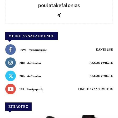
poulatakefalonias
ΜΕΊΝΕ ΣΥΝΔΕΔΕΜΈΝΟΣ
ΚΆΝΤΕ LIKE
1,093
Υποστηρικτές
ΑΚΟΛΟΥΘΉΣΤΕ
280
Ακόλουθοι
ΑΚΟΛΟΥΘΉΣΤΕ
206
Ακόλουθοι
ΓΊΝΕΤΕ ΣΥΝΔΡΟΜΗΤΉΣ
188
Συνδρομητές
ΕΠΙΛΟΓΕΣ