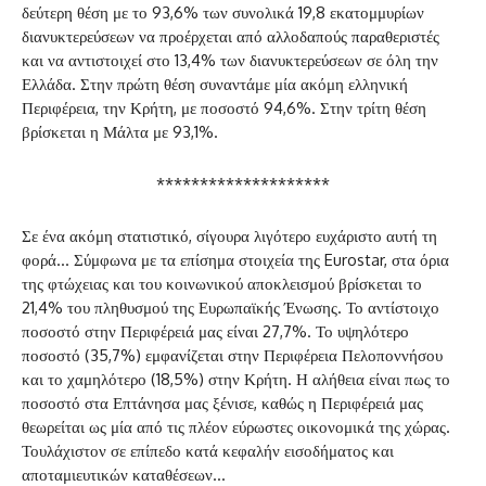
δεύτερη θέση με το 93,6% των συνολικά 19,8 εκατομμυρίων
διανυκτερεύσεων να προέρχεται από αλλοδαπούς παραθεριστές
και να αντιστοιχεί στο 13,4% των διανυκτερεύσεων σε όλη την
Ελλάδα. Στην πρώτη θέση συναντάμε μία ακόμη ελληνική
Περιφέρεια, την Κρήτη, με ποσοστό 94,6%. Στην τρίτη θέση
βρίσκεται η Μάλτα με 93,1%.
********************
Σε ένα ακόμη στατιστικό, σίγουρα λιγότερο ευχάριστο αυτή τη
φορά… Σύμφωνα με τα επίσημα στοιχεία της Eurostar, στα όρια
της φτώχειας και του κοινωνικού αποκλεισμού βρίσκεται το
21,4% του πληθυσμού της Ευρωπαϊκής Ένωσης. Το αντίστοιχο
ποσοστό στην Περιφέρειά μας είναι 27,7%. Το υψηλότερο
ποσοστό (35,7%) εμφανίζεται στην Περιφέρεια Πελοποννήσου
και το χαμηλότερο (18,5%) στην Κρήτη. Η αλήθεια είναι πως το
ποσοστό στα Επτάνησα μας ξένισε, καθώς η Περιφέρειά μας
θεωρείται ως μία από τις πλέον εύρωστες οικονομικά της χώρας.
Τουλάχιστον σε επίπεδο κατά κεφαλήν εισοδήματος και
αποταμιευτικών καταθέσεων…