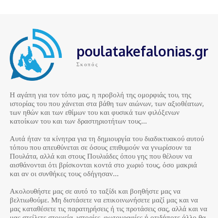
poulatakefalonias.gr
Σκοπός
Η αγάπη για τον τόπο μας, η προβολή της ομορφιάς του, της
ιστορίας του που χάνεται στα βάθη των αιώνων, των αξιοθέατων,
των ηθών και των εθίμων του και φυσικά των φιλόξενων
κατοίκων του και των δραστηριοτήτων τους…
Αυτά ήταν τα κίνητρα για τη δημιουργία του διαδικτυακού αυτού
τόπου που απευθύνεται σε όσους επιθυμούν να γνωρίσουν τα
Πουλάτα, αλλά και στους Πουλιάδες όπου γης που θέλουν να
αισθάνονται ότι βρίσκονται κοντά στο χωριό τους, όσο μακριά
και αν οι συνθήκες τους οδήγησαν…
Ακολουθήστε μας σε αυτό το ταξίδι και βοηθήστε μας να
βελτιωθούμε. Μη διστάσετε να επικοινωνήσετε μαζί μας και να
μας καταθέσετε τις παρατηρήσεις ή τις προτάσεις σας, αλλά και να
μας στείλετε στοιχεία, ιστορίες, φωτογραφίες ή οτιδήποτε άλλο θα