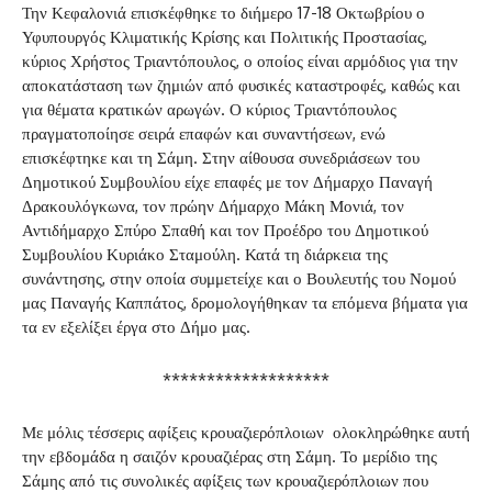
Την Κεφαλονιά επισκέφθηκε το διήμερο 17-18 Οκτωβρίου ο
Υφυπουργός Κλιματικής Κρίσης και Πολιτικής Προστασίας,
κύριος Χρήστος Τριαντόπουλος, ο οποίος είναι αρμόδιος για την
αποκατάσταση των ζημιών από φυσικές καταστροφές, καθώς και
για θέματα κρατικών αρωγών. Ο κύριος Τριαντόπουλος
πραγματοποίησε σειρά επαφών και συναντήσεων, ενώ
επισκέφτηκε και τη Σάμη. Στην αίθουσα συνεδριάσεων του
Δημοτικού Συμβουλίου είχε επαφές με τον Δήμαρχο Παναγή
Δρακουλόγκωνα, τον πρώην Δήμαρχο Μάκη Μονιά, τον
Αντιδήμαρχο Σπύρο Σπαθή και τον Προέδρο του Δημοτικού
Συμβουλίου Κυριάκο Σταμούλη. Κατά τη διάρκεια της
συνάντησης, στην οποία συμμετείχε και ο Βουλευτής του Νομού
μας Παναγής Καππάτος, δρομολογήθηκαν τα επόμενα βήματα για
τα εν εξελίξει έργα στο Δήμο μας.
*******************
Με μόλις τέσσερις αφίξεις κρουαζιερόπλοιων ολοκληρώθηκε αυτή
την εβδομάδα η σαιζόν κρουαζιέρας στη Σάμη. Το μερίδιο της
Σάμης από τις συνολικές αφίξεις των κρουαζιερόπλοιων που