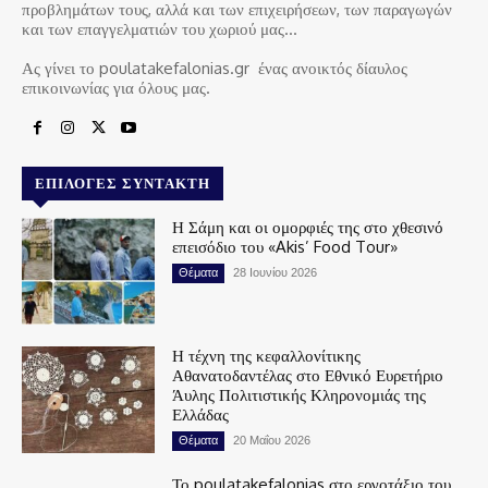
προβλημάτων τους, αλλά και των επιχειρήσεων, των παραγωγών
και των επαγγελματιών του χωριού μας…
Ας γίνει το poulatakefalonias.gr ένας ανοικτός δίαυλος
επικοινωνίας για όλους μας.
ΕΠΙΛΟΓΈΣ ΣΥΝΤΆΚΤΗ
Η Σάμη και οι ομορφιές της στο χθεσινό
επεισόδιο του «Akis’ Food Tour»
Θέματα
28 Ιουνίου 2026
Η τέχνη της κεφαλλονίτικης
Αθανατοδαντέλας στο Εθνικό Ευρετήριο
Άυλης Πολιτιστικής Κληρονομιάς της
Ελλάδας
Θέματα
20 Μαΐου 2026
Το poulatakefalonias στο εργοτάξιο του