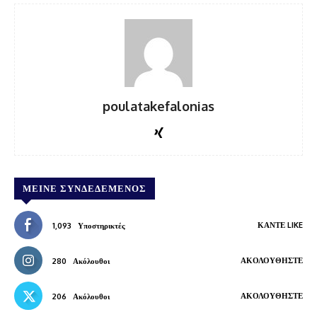
poulatakefalonias
ΜΕΊΝΕ ΣΥΝΔΕΔΕΜΈΝΟΣ
ΚΆΝΤΕ LIKE
1,093
Υποστηρικτές
ΑΚΟΛΟΥΘΉΣΤΕ
280
Ακόλουθοι
ΑΚΟΛΟΥΘΉΣΤΕ
206
Ακόλουθοι