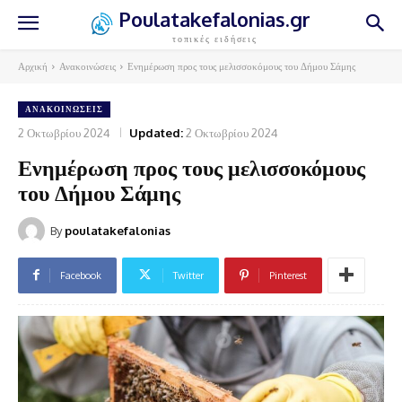
Poulatakefalonias.gr
τοπικές ειδήσεις
Αρχική
Ανακοινώσεις
Ενημέρωση προς τους μελισσοκόμους του Δήμου Σάμης
ΑΝΑΚΟΙΝΏΣΕΙΣ
2 Οκτωβρίου 2024
Updated:
2 Οκτωβρίου 2024
Ενημέρωση προς τους μελισσοκόμους
του Δήμου Σάμης
By
poulatakefalonias
Facebook
Twitter
Pinterest