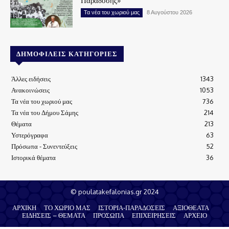
Παράδοσης»
Τα νέα του χωριού μας
8 Αυγούστου 2026
ΔΗΜΟΦΙΛΕΊΣ ΚΑΤΗΓΟΡΊΕΣ
Άλλες ειδήσεις
1343
Ανακοινώσεις
1053
Τα νέα του χωριού μας
736
Τα νέα του Δήμου Σάμης
214
Θέματα
213
Υστερόγραφα
63
Πρόσωπα - Συνεντεύξεις
52
Ιστορικά θέματα
36
© poulatakefalonias.gr 2024
ΑΡΧΙΚΗ
ΤΟ ΧΩΡΙΟ ΜΑΣ
ΙΣΤΟΡΙΑ-ΠΑΡΑΔΟΣΕΙΣ
ΑΞΙΟΘΕΑΤΑ
ΕΙΔΗΣΕΙΣ – ΘΕΜΑΤΑ
ΠΡΟΣΩΠΑ
ΕΠΙΧΕΙΡΗΣΕΙΣ
ΑΡΧΕΙΟ