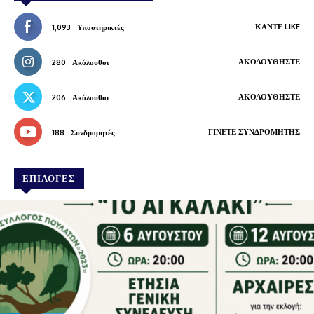
ΚΆΝΤΕ LIKE
1,093
Υποστηρικτές
ΑΚΟΛΟΥΘΉΣΤΕ
280
Ακόλουθοι
ΑΚΟΛΟΥΘΉΣΤΕ
206
Ακόλουθοι
ΓΊΝΕΤΕ ΣΥΝΔΡΟΜΗΤΉΣ
188
Συνδρομητές
ΕΠΙΛΟΓΕΣ