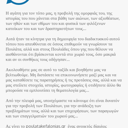
Η αγάπη για τον τόπο μας, η προβολή της ομορφιάς του, της
ιστορίας του που χάνεται στα βάθη των αιώνων, των αξιοθέατων,
των ηθών και των εθίμων του και φυσικά των φιλόξενων
κατοίκων του και των δραστηριοτήτων τους…
Αυτά ήταν τα κίνητρα για τη δημιουργία του διαδικτυακού αυτού
τόπου που απευθύνεται σε όσους επιθυμούν να γνωρίσουν τα
Πουλάτα, αλλά και στους Πουλιάδες όπου γης που θέλουν να
αισθάνονται ότι βρίσκονται κοντά στο χωριό τους, όσο μακριά
και αν οι συνθήκες τους οδήγησαν…
Ακολουθήστε μας σε αυτό το ταξίδι και βοηθήστε μας να
βελτιωθούμε. Μη διστάσετε να επικοινωνήσετε μαζί μας και να
μας καταθέσετε τις παρατηρήσεις ή τις προτάσεις σας, αλλά και να
μας στείλετε στοιχεία, ιστορίες, φωτογραφίες ή οτιδήποτε άλλο θα
μπορούσε να εμπλουτίσει τη θεματολογία μας…
Από την πλευρά μας, υποσχόμαστε να κάνουμε ότι είναι δυνατόν
για την προβολή των Πουλάτων, για την ανάδειξη των
προβλημάτων τους, αλλά και των επιχειρήσεων, των παραγωγών
και των επαγγελματιών του χωριού μας…
Ας γίνει το poulatakefalonias.gr ένας ανοικτός δίαυλος