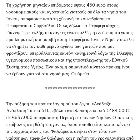
Τη χορήγηση μηνιαίου επιδόματος ύψους 450 ευρώ στους
νοσοκομειακούς και αγροτικούς γιατρούς σε όλα τα νησιά του
Ιονίου, αποφάσισε κατά τη χθεσινή του συνεδρίαση το
Περιφερειακό Συμβούλιο. Όπως δήλωσε ο Περιφερειάρχης
Γιάννης Τρεπεκλής, οι ανάγκες είναι πολλές, η εξεύρεση στέγασης
προβληματική και ακριβή και η Περιφέρεια Ιονίων Νήσων οφείλει
να στηρίξει τον καθημερινό αγώνα των γιατρών που μας
φροντίζουν, υπερβάλλοντας εαυτόν καθημερινά λόγω της έλλειψης
υγειονομικού προσωπικού και της υποστελέχωσης του Εθνικού
Συστήματος Υγείας. Ένα ακόμη σημαντικό κίνητρο προκειμένου
να έρθουν γιατροί στα νησιά μας. Οψόμεθα…
********************
Την αύξηση του προϋπολογισμού του έργου «Ανάδειξη –
Ανάπλαση Ταφικού Περιβόλου στο Φισκάρδο» από €484.000€
σε €657.000 αποφάσισε η Περιφέρεια Ιονίων Νήσων. Ο
ταφικός
περίβολος στη θέση «Τηγάνια», όπου τοποθετείται και το κέντρο
της αρχαίας πόλης του Φισκάρδου, ανήκει στον τύπο των
ναόσχημων ταφικών θαλάμων και η χρήση του χρονολογείται από