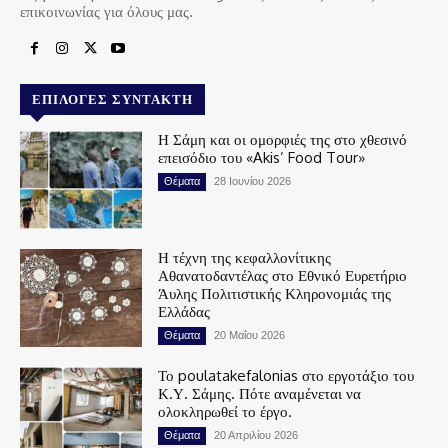
επικοινωνίας για όλους μας.
ΕΠΙΛΟΓΈΣ ΣΥΝΤΆΚΤΗ
Η Σάμη και οι ομορφιές της στο χθεσινό
επεισόδιο του «Akis’ Food Tour»
Θέματα
28 Ιουνίου 2026
Η τέχνη της κεφαλλονίτικης
Αθανατοδαντέλας στο Εθνικό Ευρετήριο
Άυλης Πολιτιστικής Κληρονομιάς της
Ελλάδας
Θέματα
20 Μαΐου 2026
Το poulatakefalonias στο εργοτάξιο του
Κ.Υ. Σάμης. Πότε αναμένεται να
ολοκληρωθεί το έργο.
Θέματα
20 Απριλίου 2026