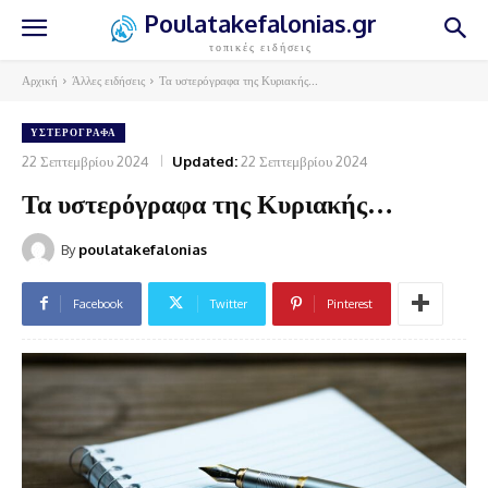
Poulatakefalonias.gr
τοπικές ειδήσεις
Αρχική
Άλλες ειδήσεις
Τα υστερόγραφα της Κυριακής...
ΥΣΤΕΡΌΓΡΑΦΑ
22 Σεπτεμβρίου 2024
Updated:
22 Σεπτεμβρίου 2024
Τα υστερόγραφα της Κυριακής…
By
poulatakefalonias
Facebook
Twitter
Pinterest