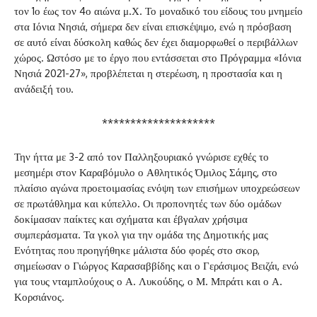
τον 1ο έως τον 4ο αιώνα μ.Χ. Το μοναδικό του είδους του μνημείο
στα Ιόνια Νησιά, σήμερα δεν είναι επισκέψιμο, ενώ η πρόσβαση
σε αυτό είναι δύσκολη καθώς δεν έχει διαμορφωθεί ο περιβάλλων
χώρος. Ωστόσο με το έργο που εντάσσεται στο Πρόγραμμα «Ιόνια
Νησιά 2021-27», προβλέπεται η στερέωση, η προστασία και η
ανάδειξή του.
********************
Την ήττα με 3-2 από τον Παλληξουριακό γνώρισε εχθές το
μεσημέρι στον Καραβόμυλο ο Αθλητικός Όμιλος Σάμης, στο
πλαίσιο αγώνα προετοιμασίας ενόψη των επισήμων υποχρεώσεων
σε πρωτάθλημα και κύπελλο. Οι προπονητές των δύο ομάδων
δοκίμασαν παίκτες και σχήματα και έβγαλαν χρήσιμα
συμπεράσματα. Τα γκολ για την ομάδα της Δημοτικής μας
Ενότητας που προηγήθηκε μάλιστα δύο φορές στο σκορ,
σημείωσαν ο Γιώργος Καρασαββίδης και ο Γεράσιμος Βειζάι, ενώ
για τους νταμπλούχους ο Α. Λυκούδης, ο Μ. Μπράτι και ο Α.
Κορσιάνος.