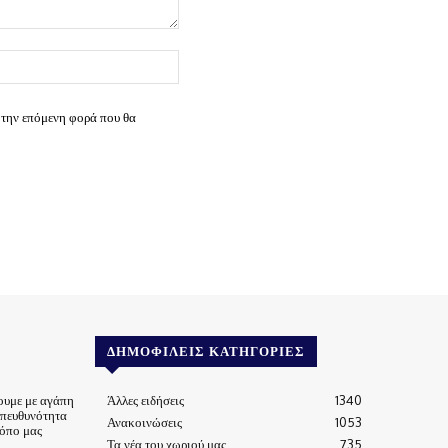
Ιστοσελίδα:
 την επόμενη φορά που θα
ΔΗΜΟΦΙΛΕΊΣ ΚΑΤΗΓΟΡΊΕΣ
ουμε με αγάπη
Άλλες ειδήσεις
1340
υπευθυνότητα
Ανακοινώσεις
1053
τόπο μας
Τα νέα του χωριού μας
735