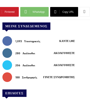
Pinterest
WhatsApp
Copy URL
ΜΕΊΝΕ ΣΥΝΔΕΔΕΜΈΝΟΣ
ΚΆΝΤΕ LIKE
1,093
Υποστηρικτές
ΑΚΟΛΟΥΘΉΣΤΕ
280
Ακόλουθοι
ΑΚΟΛΟΥΘΉΣΤΕ
206
Ακόλουθοι
ΓΊΝΕΤΕ ΣΥΝΔΡΟΜΗΤΉΣ
188
Συνδρομητές
ΕΠΙΛΟΓΕΣ