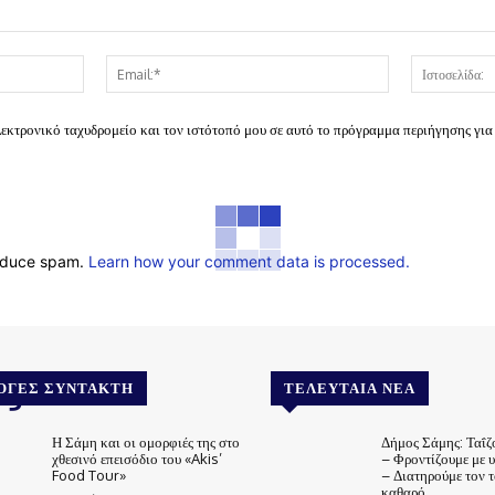
Όνομα:*
Email:*
λεκτρονικό ταχυδρομείο και τον ιστότοπό μου σε αυτό το πρόγραμμα περιήγησης για
reduce spam.
Learn how your comment data is processed.
.gr
ΟΓΈΣ ΣΥΝΤΆΚΤΗ
ΤΕΛΕΥΤΑΊΑ ΝΈΑ
Η Σάμη και οι ομορφιές της στο
Δήμος Σάμης: Ταΐζ
χθεσινό επεισόδιο του «Akis’
– Φροντίζουμε με 
Food Tour»
– Διατηρούμε τον 
καθαρό