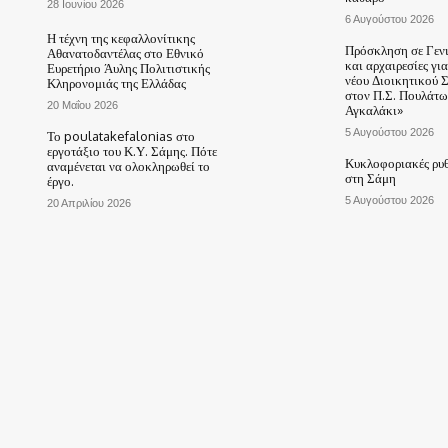
28 Ιουνίου 2026
6 Αυγούστου 2026
Η τέχνη της κεφαλλονίτικης
Πρόσκληση σε Γεν
Αθανατοδαντέλας στο Εθνικό
και αρχαιρεσίες γι
Ευρετήριο Άυλης Πολιτιστικής
νέου Διοικητικού 
Κληρονομιάς της Ελλάδας
στον Π.Σ. Πουλάτω
20 Μαΐου 2026
Αγκαλάκι»
5 Αυγούστου 2026
Το poulatakefalonias στο
εργοτάξιο του Κ.Υ. Σάμης. Πότε
Κυκλοφοριακές ρυθ
αναμένεται να ολοκληρωθεί το
στη Σάμη
έργο.
5 Αυγούστου 2026
20 Απριλίου 2026