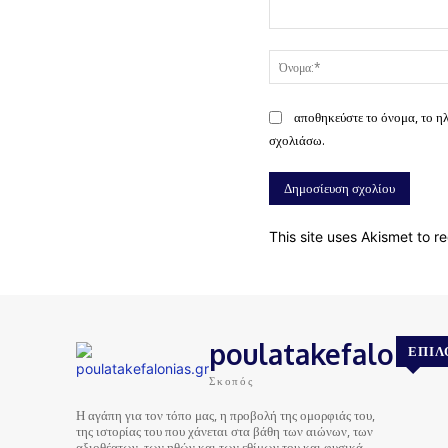
Σχόλιο:
αποθηκεύστε το όνομα, το η
σχολιάσω.
This site uses Akismet to 
poulatakefalonias
ΕΠΙΛ
Σκοπός
Η αγάπη για τον τόπο μας, η προβολή της ομορφιάς του,
της ιστορίας του που χάνεται στα βάθη των αιώνων, των
αξιοθέατων, των ηθών και των εθίμων του και φυσικά