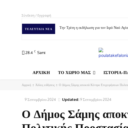
Σύνδεση / Εγγραφή
Την Τρίτη η εκδήλωση για τον Ιερό Ναό Αγ
ΤΕΛΕΥΤΑΊΑ ΝΈΑ
C
28.4
Sami
ΑΡΧΙΚΗ
ΤΟ ΧΩΡΙΟ ΜΑΣ
ΙΣΤΟΡΙΑ-Π
Αρχική
Άλλες ειδήσεις
Ο Δήμος Σάμης αποκτά Κέντρο Επιχειρήσεων Πολιτ
9 Σεπτεμβρίου 2024
Updated:
9 Σεπτεμβρίου 2024
Ο Δήμος Σάμης αποκ
Πολιτικής Προστασί