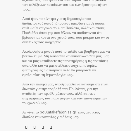
των φιλόξενων κατοίκων του και των δραστηριοτήτων
τους…
Αυτά ήταν τα κίνητρα για τη δημιουργία του
διαδικτυακού αυτού τόπου που απευθύνεται σε όσους
επιθυμούν να γνωρίσουν τα Πουλάτα, αλλά και στους
Πουλιάδες όπου γης που θέλουν να αισθάνονται ότι
βρίσκονται κοντά στο χωριό τους, όσο μακριά και αν οι
συνθήκες τους οδήγησαν…
Ακολουθήστε μας σε αυτό το ταξίδι και βοηθήστε μας να
βελτιωθούμε. Μη διστάσετε να επικοινωνήσετε μαζί μας
και να μας καταθέσετε τις παρατηρήσεις ή τις προτάσεις
σας, αλλά και να μας στείλετε στοιχεία, ιστορίες,
φωτογραφίες ή οτιδήποτε άλλο θα μπορούσε να
εμπλουτίσει τη θεματολογία μας…
Από την πλευρά μας, υποσχόμαστε να κάνουμε ότι είναι
δυνατόν για την προβολή των Πουλάτων, για την
ανάδειξη των προβλημάτων τους, αλλά και των
επιχειρήσεων, των παραγωγών και των επαγγελματιών
του χωριού μας…
Ας γίνει το poulatakefalonias.gr ένας ανοικτός
δίαυλος επικοινωνίας για όλους μας.