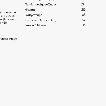
Τα νέα του Δήμου Σάμης
214
Θέματα
213
ική Συνέλευση
Υστερόγραφα
63
α την εκλογή
Συμβουλίου
Πρόσωπα - Συνεντεύξεις
52
ν «Το
Ιστορικά θέματα
36
μίσεις απόψε