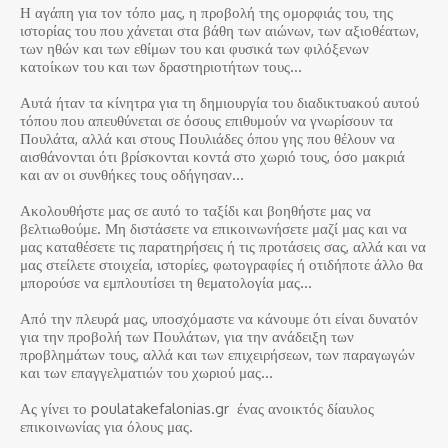
Η αγάπη για τον τόπο μας, η προβολή της ομορφιάς του, της
ιστορίας του που χάνεται στα βάθη των αιώνων, των αξιοθέατων,
των ηθών και των εθίμων του και φυσικά των φιλόξενων
κατοίκων του και των δραστηριοτήτων τους…
Αυτά ήταν τα κίνητρα για τη δημιουργία του διαδικτυακού αυτού
τόπου που απευθύνεται σε όσους επιθυμούν να γνωρίσουν τα
Πουλάτα, αλλά και στους Πουλιάδες όπου γης που θέλουν να
αισθάνονται ότι βρίσκονται κοντά στο χωριό τους, όσο μακριά
και αν οι συνθήκες τους οδήγησαν…
Ακολουθήστε μας σε αυτό το ταξίδι και βοηθήστε μας να
βελτιωθούμε. Μη διστάσετε να επικοινωνήσετε μαζί μας και να
μας καταθέσετε τις παρατηρήσεις ή τις προτάσεις σας, αλλά και να
μας στείλετε στοιχεία, ιστορίες, φωτογραφίες ή οτιδήποτε άλλο θα
μπορούσε να εμπλουτίσει τη θεματολογία μας…
Από την πλευρά μας, υποσχόμαστε να κάνουμε ότι είναι δυνατόν
για την προβολή των Πουλάτων, για την ανάδειξη των
προβλημάτων τους, αλλά και των επιχειρήσεων, των παραγωγών
και των επαγγελματιών του χωριού μας…
Ας γίνει το poulatakefalonias.gr ένας ανοικτός δίαυλος
επικοινωνίας για όλους μας.