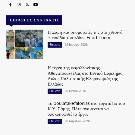
ΕΠΙΛΟΓΈΣ ΣΥΝΤΆΚΤΗ
Η Σάμη και οι ομορφιές της στο χθεσινό
επεισόδιο του «Akis’ Food Tour»
Θέματα
28 Ιουνίου 2026
Η τέχνη της κεφαλλονίτικης
Αθανατοδαντέλας στο Εθνικό Ευρετήριο
Άυλης Πολιτιστικής Κληρονομιάς της
Ελλάδας
Θέματα
20 Μαΐου 2026
Το poulatakefalonias στο εργοτάξιο του
Κ.Υ. Σάμης. Πότε αναμένεται να
ολοκληρωθεί το έργο.
Θέματα
20 Απριλίου 2026