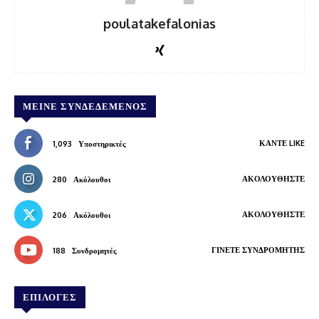
poulatakefalonias
ΜΕΊΝΕ ΣΥΝΔΕΔΕΜΈΝΟΣ
ΚΆΝΤΕ LIKE
1,093
Υποστηρικτές
ΑΚΟΛΟΥΘΉΣΤΕ
280
Ακόλουθοι
ΑΚΟΛΟΥΘΉΣΤΕ
206
Ακόλουθοι
ΓΊΝΕΤΕ ΣΥΝΔΡΟΜΗΤΉΣ
188
Συνδρομητές
ΕΠΙΛΟΓΕΣ