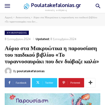
Poulatakefalonias.gr
τοπικές ειδήσεις
Αρχική
Ανακοινώσεις
Αύριο στα Μακρυώτικα η παρουσίαση του παιδικού βιβλίου
«Το τυραννοσαυράκι που δεν...
ΑΝΑΚΟΙΝΏΣΕΙΣ
8 Σεπτεμβρίου 2024
Updated:
8 Σεπτεμβρίου 2024
Αύριο στα Μακρυώτικα η παρουσίαση
του παιδικού βιβλίου «Το
τυραννοσαυράκι που δεν διάβαζε καλά»
By
poulatakefalonias
Facebook
Twitter
Pinterest