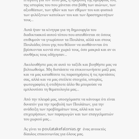
της ιστορίας του που χάνεται στα βάθη των αιώνων, των
αξιοθέατων, των ηθών και των εθίμων του και φυσικά
των φιλόξενων κατοίκων του και των δραστηριοτήτων
τους…
Αυτά ήταν τα κίνητρα για τη δημιουργία του
διαδικτυακού αυτού τόπου που απευθύνεται σε όσους
επιθυμούν να γνωρίσουν τα Πουλάτα, αλλά και στους
Πουλιάδες όπου γης που θέλουν να αισθάνονται ότι
βρίσκονται κοντά στο χωριό τους, όσο μακριά και αν οι
συνθήκες τους οδήγησαν…
Ακολουθήστε μας σε αυτό το ταξίδι και βοηθήστε μας να
βελτιωθούμε. Μη διστάσετε να επικοινωνήσετε μαζί μας
και να μας καταθέσετε τις παρατηρήσεις ή τις προτάσεις
σας, αλλά και να μας στείλετε στοιχεία, ιστορίες,
φωτογραφίες ή οτιδήποτε άλλο θα μπορούσε να
εμπλουτίσει τη θεματολογία μας…
Από την πλευρά μας, υποσχόμαστε να κάνουμε ότι είναι
δυνατόν για την προβολή των Πουλάτων, για την
ανάδειξη των προβλημάτων τους, αλλά και των
επιχειρήσεων, των παραγωγών και των επαγγελματιών
του χωριού μας…
Ας γίνει το poulatakefalonias.gr ένας ανοικτός
δίαυλος επικοινωνίας για όλους μας.