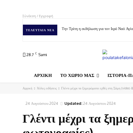
Σύνδεση / Εγγραφή
Την Τρίτη η εκδήλωση για τον Ιερό Ναό Αγ
ΤΕΛΕΥΤΑΊΑ ΝΈΑ
C
28.7
Sami
ΑΡΧΙΚΗ
ΤΟ ΧΩΡΙΟ ΜΑΣ
ΙΣΤΟΡΙΑ-Π
Αρχική
Άλλες ειδήσεις
Γλέντι μέχρι τα ξημερώματα εχθές στη Σάμη (video 
24 Αυγούστου 2024
Updated:
24 Αυγούστου 2024
Γλέντι μέχρι τα ξημ
φωτογραφίες)