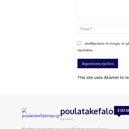
Σχόλιο:
αποθηκεύστε το όνομα, το η
σχολιάσω.
This site uses Akismet to 
poulatakefalonias
ΕΠΙΛ
Σκοπός
Η αγάπη για τον τόπο μας, η προβολή της ομορφιάς του,