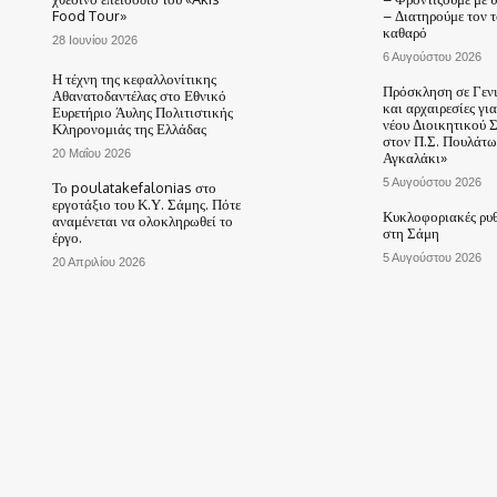
Food Tour»
– Διατηρούμε τον 
καθαρό
28 Ιουνίου 2026
6 Αυγούστου 2026
Η τέχνη της κεφαλλονίτικης
Πρόσκληση σε Γεν
Αθανατοδαντέλας στο Εθνικό
και αρχαιρεσίες γι
Ευρετήριο Άυλης Πολιτιστικής
νέου Διοικητικού 
Κληρονομιάς της Ελλάδας
στον Π.Σ. Πουλάτω
20 Μαΐου 2026
Αγκαλάκι»
5 Αυγούστου 2026
Το poulatakefalonias στο
εργοτάξιο του Κ.Υ. Σάμης. Πότε
Κυκλοφοριακές ρυθ
αναμένεται να ολοκληρωθεί το
στη Σάμη
έργο.
5 Αυγούστου 2026
20 Απριλίου 2026