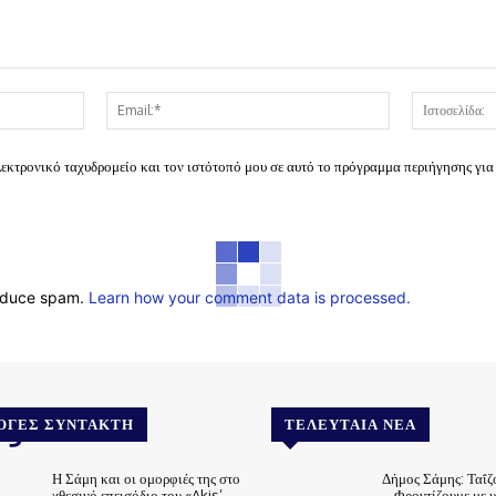
Όνομα:*
Email:*
λεκτρονικό ταχυδρομείο και τον ιστότοπό μου σε αυτό το πρόγραμμα περιήγησης για
reduce spam.
Learn how your comment data is processed.
.gr
ΟΓΈΣ ΣΥΝΤΆΚΤΗ
ΤΕΛΕΥΤΑΊΑ ΝΈΑ
Η Σάμη και οι ομορφιές της στο
Δήμος Σάμης: Ταΐζ
χθεσινό επεισόδιο του «Akis’
– Φροντίζουμε με 