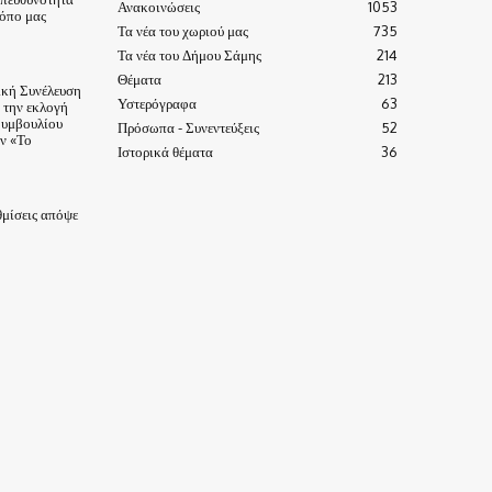
Ανακοινώσεις
1053
τόπο μας
Τα νέα του χωριού μας
735
Τα νέα του Δήμου Σάμης
214
Θέματα
213
ική Συνέλευση
Υστερόγραφα
63
α την εκλογή
Συμβουλίου
Πρόσωπα - Συνεντεύξεις
52
ν «Το
Ιστορικά θέματα
36
μίσεις απόψε