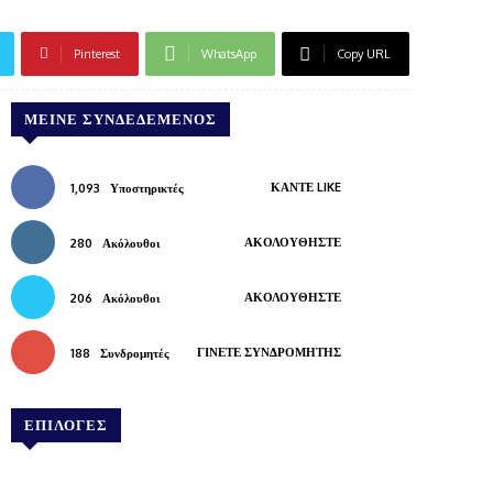
Pinterest
WhatsApp
Copy URL
ΜΕΊΝΕ ΣΥΝΔΕΔΕΜΈΝΟΣ
ΚΆΝΤΕ LIKE
1,093
Υποστηρικτές
ΑΚΟΛΟΥΘΉΣΤΕ
280
Ακόλουθοι
ΑΚΟΛΟΥΘΉΣΤΕ
206
Ακόλουθοι
ΓΊΝΕΤΕ ΣΥΝΔΡΟΜΗΤΉΣ
188
Συνδρομητές
ΕΠΙΛΟΓΕΣ