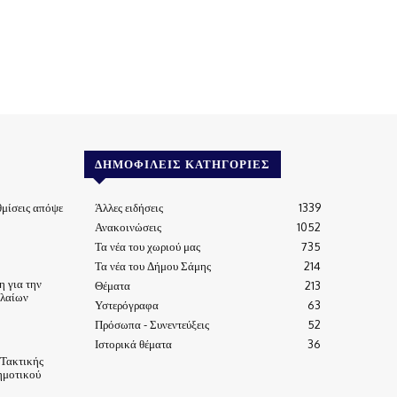
ΔΗΜΟΦΙΛΕΊΣ ΚΑΤΗΓΟΡΊΕΣ
μίσεις απόψε
Άλλες ειδήσεις
1339
Ανακοινώσεις
1052
Τα νέα του χωριού μας
735
Τα νέα του Δήμου Σάμης
214
 για την
Θέματα
213
ηλαίων
Υστερόγραφα
63
Πρόσωπα - Συνεντεύξεις
52
Ιστορικά θέματα
36
 Τακτικής
ημοτικού