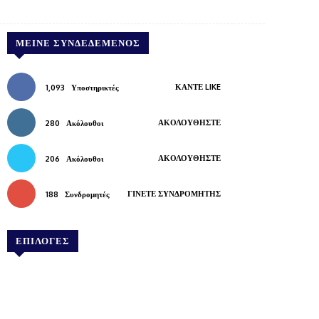
Pinterest
WhatsApp
Copy URL
ΜΕΊΝΕ ΣΥΝΔΕΔΕΜΈΝΟΣ
ΚΆΝΤΕ LIKE
1,093
Υποστηρικτές
ΑΚΟΛΟΥΘΉΣΤΕ
280
Ακόλουθοι
ΑΚΟΛΟΥΘΉΣΤΕ
206
Ακόλουθοι
ΓΊΝΕΤΕ ΣΥΝΔΡΟΜΗΤΉΣ
188
Συνδρομητές
ΕΠΙΛΟΓΕΣ