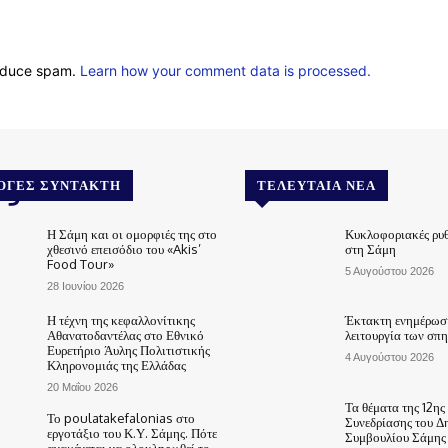
reduce spam.
Learn how your comment data is processed.
.gr
ΟΓΈΣ ΣΥΝΤΆΚΤΗ
ΤΕΛΕΥΤΑΊΑ ΝΈΑ
Η Σάμη και οι ομορφιές της στο
Κυκλοφοριακές ρυθ
χθεσινό επεισόδιο του «Akis’
στη Σάμη
Food Tour»
5 Αυγούστου 2026
28 Ιουνίου 2026
Η τέχνη της κεφαλλονίτικης
Έκτακτη ενημέρωση
Αθανατοδαντέλας στο Εθνικό
λειτουργία των σπ
Ευρετήριο Άυλης Πολιτιστικής
4 Αυγούστου 2026
Κληρονομιάς της Ελλάδας
20 Μαΐου 2026
Τα θέματα της 12ης
Το poulatakefalonias στο
Συνεδρίασης του Δ
εργοτάξιο του Κ.Υ. Σάμης. Πότε
Συμβουλίου Σάμης