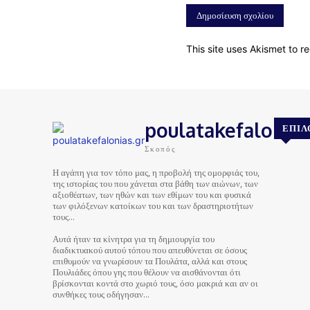
This site uses Akismet to 
poulatakefalonias
ΕΠΙΛ
Σκοπός
Η αγάπη για τον τόπο μας, η προβολή της ομορφιάς του,
της ιστορίας του που χάνεται στα βάθη των αιώνων, των
αξιοθέατων, των ηθών και των εθίμων του και φυσικά
των φιλόξενων κατοίκων του και των δραστηριοτήτων
τους…
Αυτά ήταν τα κίνητρα για τη δημιουργία του
διαδικτυακού αυτού τόπου που απευθύνεται σε όσους
επιθυμούν να γνωρίσουν τα Πουλάτα, αλλά και στους
Πουλιάδες όπου γης που θέλουν να αισθάνονται ότι
βρίσκονται κοντά στο χωριό τους, όσο μακριά και αν οι
συνθήκες τους οδήγησαν…