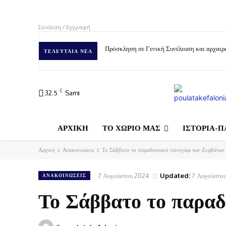
Σύνδεση / Εγγραφή
Πρόσκληση σε Γενική Συνέλευση και αρχαιρε
ΤΕΛΕΥΤΑΊΑ ΝΈΑ
C
32.5
Sami
ΑΡΧΙΚΗ
ΤΟ ΧΩΡΙΟ ΜΑΣ
ΙΣΤΟΡΙΑ-Π
Αρχική
Ανακοινώσεις
Το Σάββατο το παραδοσιακό πανηγύρι των Ζερβάτων
7 Αυγούστου 2024
Updated:
7 Αυγούστο
ΑΝΑΚΟΙΝΏΣΕΙΣ
Το Σάββατο το παραδ