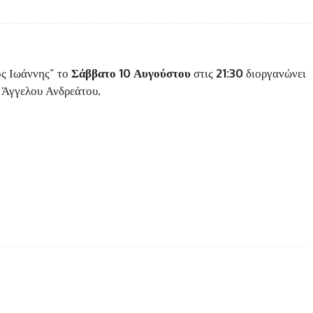
Facebook
Twitter
κοινοποίηση
ος Ιωάννης” το
Σάββατο 10 Αυγούστου
στις
21:30
διοργανώνει
 Άγγελου Ανδρεάτου.
Twitter
Pinterest
WhatsApp
Copy URL