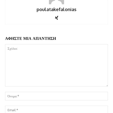
poulatakefalonias
ΑΦΗΣΤΕ ΜΙΑ ΑΠΑΝΤΗΣΗ
Σχόλιο:
Όν
Ema