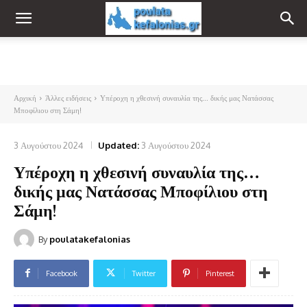
Αρχική
Άλλες ειδήσεις
Υπέροχη η χθεσινή συναυλία της... δικής μας Νατάσσας
Μποφίλιου στη Σάμη!
3 Αυγούστου 2024
Updated:
3 Αυγούστου 2024
Υπέροχη η χθεσινή συναυλία της…
δικής μας Νατάσσας Μποφίλιου στη
Σάμη!
By
poulatakefalonias
Facebook
Twitter
Pinterest