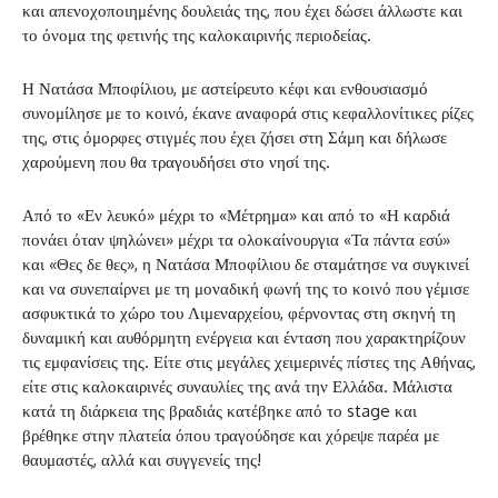
και απενοχοποιημένης δουλειάς της, που έχει δώσει άλλωστε και
το όνομα της φετινής της καλοκαιρινής περιοδείας.
Η Νατάσα Μποφίλιου, με αστείρευτο κέφι και ενθουσιασμό
συνομίλησε με το κοινό, έκανε αναφορά στις κεφαλλονίτικες ρίζες
της, στις όμορφες στιγμές που έχει ζήσει στη Σάμη και δήλωσε
χαρούμενη που θα τραγουδήσει στο νησί της.
Από το «Εν λευκό» μέχρι το «Μέτρημα» και από το «Η καρδιά
πονάει όταν ψηλώνει» μέχρι τα ολοκαίνουργια «Τα πάντα εσύ»
και «Θες δε θες», η Νατάσα Μποφίλιου δε σταμάτησε να συγκινεί
και να συνεπαίρνει με τη μοναδική φωνή της το κοινό που γέμισε
ασφυκτικά το χώρο του Λιμεναρχείου, φέρνοντας στη σκηνή τη
δυναμική και αυθόρμητη ενέργεια και ένταση που χαρακτηρίζουν
τις εμφανίσεις της. Είτε στις μεγάλες χειμερινές πίστες της Αθήνας,
είτε στις καλοκαιρινές συναυλίες της ανά την Ελλάδα. Μάλιστα
κατά τη διάρκεια της βραδιάς κατέβηκε από το stage και
βρέθηκε στην πλατεία όπου τραγούδησε και χόρεψε παρέα με
θαυμαστές, αλλά και συγγενείς της!