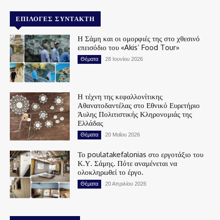
ΕΠΙΛΟΓΈΣ ΣΥΝΤΆΚΤΗ
Η Σάμη και οι ομορφιές της στο χθεσινό
επεισόδιο του «Akis’ Food Tour»
Θέματα
28 Ιουνίου 2026
Η τέχνη της κεφαλλονίτικης
Αθανατοδαντέλας στο Εθνικό Ευρετήριο
Άυλης Πολιτιστικής Κληρονομιάς της
Ελλάδας
Θέματα
20 Μαΐου 2026
Το poulatakefalonias στο εργοτάξιο του
Κ.Υ. Σάμης. Πότε αναμένεται να
ολοκληρωθεί το έργο.
Θέματα
20 Απριλίου 2026