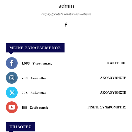
admin
https://poulatakefalonias.website
ΜΕΊΝΕ ΣΥΝΔΕΔΕΜΈΝΟΣ
ΚΆΝΤΕ LIKE
1,093
Υποστηρικτές
ΑΚΟΛΟΥΘΉΣΤΕ
280
Ακόλουθοι
ΑΚΟΛΟΥΘΉΣΤΕ
206
Ακόλουθοι
ΓΊΝΕΤΕ ΣΥΝΔΡΟΜΗΤΉΣ
188
Συνδρομητές
ΕΠΙΛΟΓΕΣ