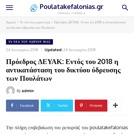
Poulatakefalonias.gr
τοπικές ειδήσεις
Αρχική
Τα νέα του χωριού μας
Πρόεδρος ΔΕΥΑΚ: Εντός του 2018 η αντικατάσταση
του δικτύου ύδρευσης των Πουλάτων
ΤΑ ΝΈΑ ΤΟΥ ΧΩΡΙΟΎ ΜΑΣ
24 Ιανουαρίου 2018
Updated:
24 Ιανουαρίου 2018
Πρόεδρος ΔΕΥΑΚ: Εντός του 2018 η
αντικατάσταση του δικτύου ύδρευσης
των Πουλάτων
By
admin
Facebook
Twitter
Pinterest
Την πλήρη επιβεβαίωση του ρεπορτάζ του poulatakefalonias