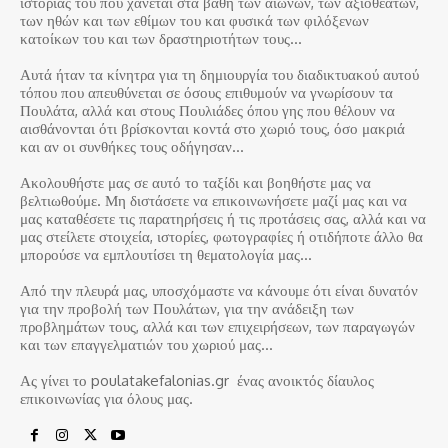
ιστορίας του που χάνεται στα βάθη των αιώνων, των αξιοθέατων,
των ηθών και των εθίμων του και φυσικά των φιλόξενων
κατοίκων του και των δραστηριοτήτων τους…
Αυτά ήταν τα κίνητρα για τη δημιουργία του διαδικτυακού αυτού
τόπου που απευθύνεται σε όσους επιθυμούν να γνωρίσουν τα
Πουλάτα, αλλά και στους Πουλιάδες όπου γης που θέλουν να
αισθάνονται ότι βρίσκονται κοντά στο χωριό τους, όσο μακριά
και αν οι συνθήκες τους οδήγησαν…
Ακολουθήστε μας σε αυτό το ταξίδι και βοηθήστε μας να
βελτιωθούμε. Μη διστάσετε να επικοινωνήσετε μαζί μας και να
μας καταθέσετε τις παρατηρήσεις ή τις προτάσεις σας, αλλά και να
μας στείλετε στοιχεία, ιστορίες, φωτογραφίες ή οτιδήποτε άλλο θα
μπορούσε να εμπλουτίσει τη θεματολογία μας…
Από την πλευρά μας, υποσχόμαστε να κάνουμε ότι είναι δυνατόν
για την προβολή των Πουλάτων, για την ανάδειξη των
προβλημάτων τους, αλλά και των επιχειρήσεων, των παραγωγών
και των επαγγελματιών του χωριού μας…
Ας γίνει το poulatakefalonias.gr ένας ανοικτός δίαυλος
επικοινωνίας για όλους μας.