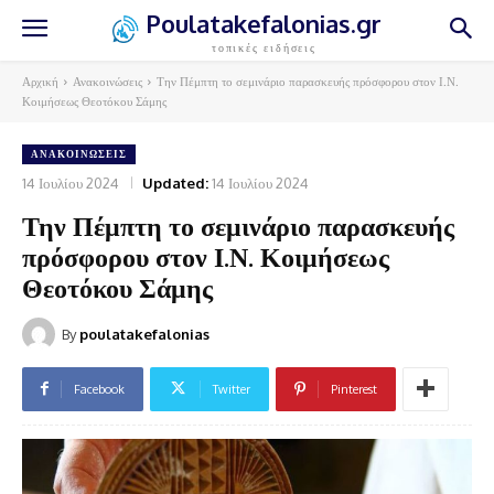
Poulatakefalonias.gr
τοπικές ειδήσεις
Αρχική
Ανακοινώσεις
Την Πέμπτη το σεμινάριο παρασκευής πρόσφορου στον Ι.Ν.
Κοιμήσεως Θεοτόκου Σάμης
ΑΝΑΚΟΙΝΏΣΕΙΣ
14 Ιουλίου 2024
Updated:
14 Ιουλίου 2024
Την Πέμπτη το σεμινάριο παρασκευής
πρόσφορου στον Ι.Ν. Κοιμήσεως
Θεοτόκου Σάμης
By
poulatakefalonias
Facebook
Twitter
Pinterest