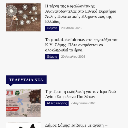
Η τέχνη της κεφαλλονίτικης
Αθανατοδαντέλας στο Εθνικό Ευρετήριο
Άυλης Πολιτιστικής Κληρονομιάς της
Ελλάδας
Θέματα
20 Μαΐου 2026
Το poulatakefalonias στο εργοτάξιο του
Κ.Υ. Σάμης. Πότε αναμένεται να
ολοκληρωθεί το έργο.
Θέματα
20 Απριλίου 2026
ΤΕΛΕΥΤΑΊΑ ΝΈΑ
Την Τρίτη η εκδήλωση για τον Ιερό Ναό
Αγίου Σπυρίδωνα Πουλάτων
Άλλες ειδήσεις
7 Αυγούστου 2026
Δήμος Σάμης: Ταΐζουμε με αγάπη –