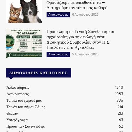
Φροντίζουμε με υπευθυνότητα –
Διατηρούμε τον τόπο μας καθαρό
Ανακοινώσεις
6 Αυγούστου 2026
Πρόσκληση σε Γενική Συνέλευση και
αρχαιρεσίες για την εκλογή νέου
Διοικητικού Συμβουλίου στον Π.Σ.
Πουλάτων «Το Αγκαλάκι»
Ανακοινώσεις
5 Αυγούστου 2026
ΔΗΜΟΦΙΛΕΊΣ ΚΑΤΗΓΟΡΊΕΣ
Άλλες ειδήσεις
1340
Ανακοινώσεις
1053
Τα νέα του χωριού μας
736
Τα νέα του Δήμου Σάμης
214
Θέματα
213
Υστερόγραφα
63
Πρόσωπα - Συνεντεύξεις
52