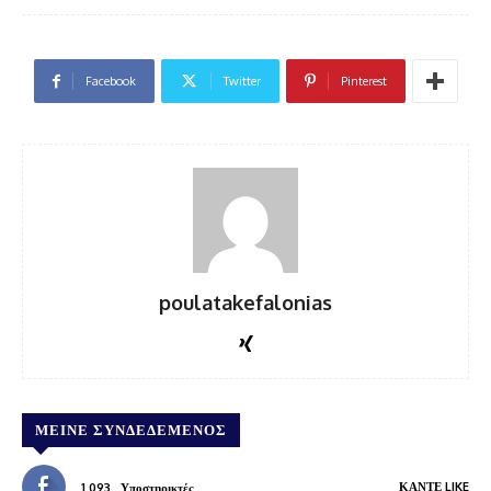
Facebook
Twitter
Pinterest
poulatakefalonias
ΜΕΊΝΕ ΣΥΝΔΕΔΕΜΈΝΟΣ
ΚΆΝΤΕ LIKE
1,093
Υποστηρικτές