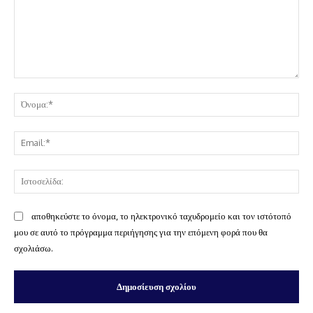
Σχόλιο:
Όν
Ema
Ισ
αποθηκεύστε το όνομα, το ηλεκτρονικό ταχυδρομείο και τον ιστότοπό
μου σε αυτό το πρόγραμμα περιήγησης για την επόμενη φορά που θα
σχολιάσω.