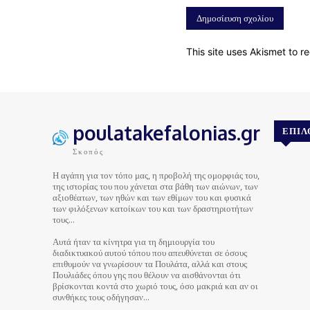
This site uses Akismet to 
poulatakefalonias.gr
ΕΠΙΛ
Σκοπός
Η αγάπη για τον τόπο μας, η προβολή της ομορφιάς του,
της ιστορίας του που χάνεται στα βάθη των αιώνων, των
αξιοθέατων, των ηθών και των εθίμων του και φυσικά
των φιλόξενων κατοίκων του και των δραστηριοτήτων
τους…
Αυτά ήταν τα κίνητρα για τη δημιουργία του
διαδικτυακού αυτού τόπου που απευθύνεται σε όσους
επιθυμούν να γνωρίσουν τα Πουλάτα, αλλά και στους
Πουλιάδες όπου γης που θέλουν να αισθάνονται ότι
βρίσκονται κοντά στο χωριό τους, όσο μακριά και αν οι
συνθήκες τους οδήγησαν…