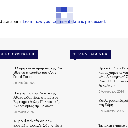
reduce spam.
Learn how your comment data is processed.
ΟΓΈΣ ΣΥΝΤΆΚΤΗ
ΤΕΛΕΥΤΑΊΑ ΝΈΑ
Η Σάμη και οι ομορφιές της στο
Πρόσκληση σε Γεν
χθεσινό επεισόδιο του «Akis’
και αρχαιρεσίες γι
Food Tour»
νέου Διοικητικού 
στον Π.Σ. Πουλάτω
28 Ιουνίου 2026
Αγκαλάκι»
5 Αυγούστου 2026
Η τέχνη της κεφαλλονίτικης
Αθανατοδαντέλας στο Εθνικό
Κυκλοφοριακές ρυθ
Ευρετήριο Άυλης Πολιτιστικής
στη Σάμη
Κληρονομιάς της Ελλάδας
5 Αυγούστου 2026
20 Μαΐου 2026
Το poulatakefalonias στο
εργοτάξιο του Κ.Υ. Σάμης. Πότε
Έκτακτη ενημέρωση