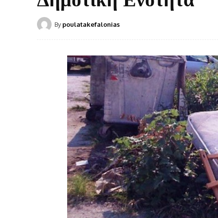
By
poulatakefalonias