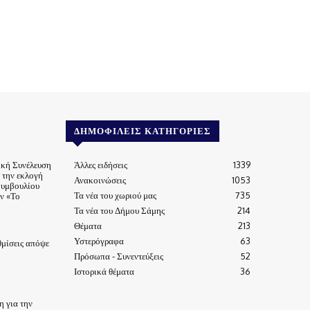
ΔΗΜΟΦΙΛΕΊΣ ΚΑΤΗΓΟΡΊΕΣ
ική Συνέλευση
Άλλες ειδήσεις
1339
α την εκλογή
Ανακοινώσεις
1053
Συμβουλίου
Τα νέα του χωριού μας
735
ν «Το
Τα νέα του Δήμου Σάμης
214
Θέματα
213
Υστερόγραφα
63
μίσεις απόψε
Πρόσωπα - Συνεντεύξεις
52
Ιστορικά θέματα
36
 για την