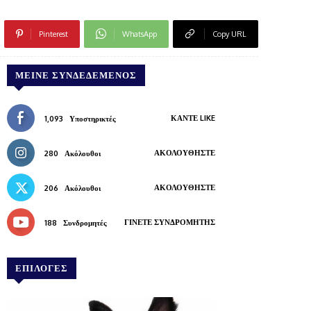
Pinterest
WhatsApp
Copy URL
ΜΕΊΝΕ ΣΥΝΔΕΔΕΜΈΝΟΣ
ΚΆΝΤΕ LIKE
1,093
Υποστηρικτές
ΑΚΟΛΟΥΘΉΣΤΕ
280
Ακόλουθοι
ΑΚΟΛΟΥΘΉΣΤΕ
206
Ακόλουθοι
ΓΊΝΕΤΕ ΣΥΝΔΡΟΜΗΤΉΣ
188
Συνδρομητές
ΕΠΙΛΟΓΕΣ