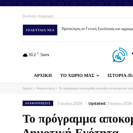
Σύνδεση / Εγγραφή
Πρόσκληση σε Γενική Συνέλευση και αρχαιρε
ΤΕΛΕΥΤΑΊΑ ΝΈΑ
C
30.2
Sami
ΑΡΧΙΚΗ
ΤΟ ΧΩΡΙΟ ΜΑΣ
ΙΣΤΟΡΙΑ-Π
Αρχική
Ανακοινώσεις
Το πρόγραμμα αποκομιδής ογκωδών αντικειμένων ανά
3 Ιουλίου 2024
Updated:
3 Ιουλίου 2024
ΑΝΑΚΟΙΝΏΣΕΙΣ
Το πρόγραμμα αποκομ
Δημοτική Ενότητα