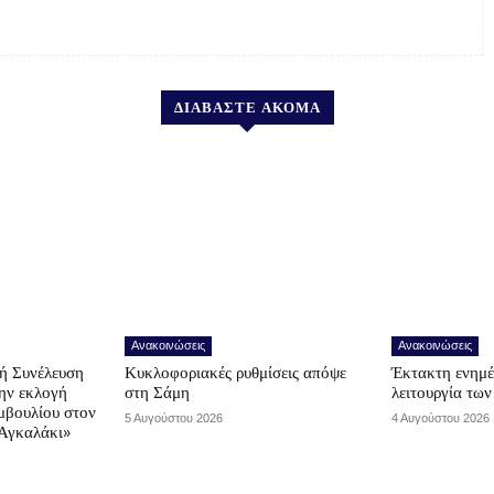
ΔΙΑΒΑΣΤΕ ΑΚΟΜΑ
Ανακοινώσεις
Ανακοινώσεις
ή Συνέλευση
Κυκλοφοριακές ρυθμίσεις απόψε
Έκτακτη ενημέ
την εκλογή
στη Σάμη
λειτουργία τω
μβουλίου στον
5 Αυγούστου 2026
4 Αυγούστου 2026
Αγκαλάκι»