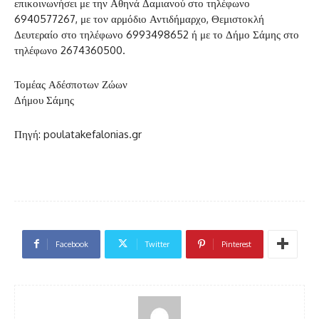
επικοινωνήσει με την Αθηνά Δαμιανού στο τηλέφωνο
6940577267, με τον αρμόδιο Αντιδήμαρχο, Θεμιστοκλή
Δευτεραίο στο τηλέφωνο 6993498652 ή με το Δήμο Σάμης στο
τηλέφωνο 2674360500.
Τομέας Αδέσποτων Ζώων
Δήμου Σάμης
Πηγή: poulatakefalonias.gr
Facebook
Twitter
Pinterest