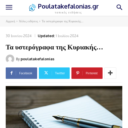
Poulatakefalonias.gr
τοπικές ειδήσεις
Αρχική
Άλλες ειδήσεις
Τα υστερόγραφα της Κυριακής...
30 Ιουνίου 2024
Updated:
1 Ιουλίου 2024
Τα υστερόγραφα της Κυριακής…
By
poulatakefalonias
Facebook
Twitter
Pinterest