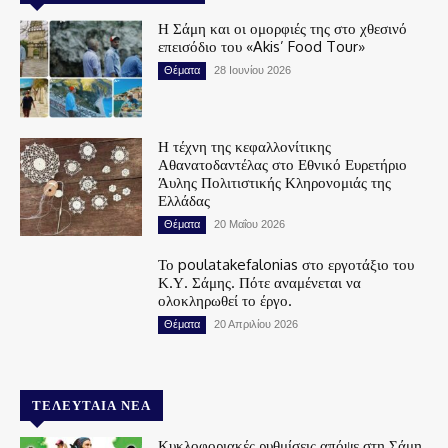
Η Σάμη και οι ομορφιές της στο χθεσινό
επεισόδιο του «Akis’ Food Tour»
Θέματα
28 Ιουνίου 2026
Η τέχνη της κεφαλλονίτικης
Αθανατοδαντέλας στο Εθνικό Ευρετήριο
Άυλης Πολιτιστικής Κληρονομιάς της
Ελλάδας
Θέματα
20 Μαΐου 2026
Το poulatakefalonias στο εργοτάξιο του
Κ.Υ. Σάμης. Πότε αναμένεται να
ολοκληρωθεί το έργο.
Θέματα
20 Απριλίου 2026
ΤΕΛΕΥΤΑΊΑ ΝΈΑ
Κυκλοφοριακές ρυθμίσεις απόψε στη Σάμη