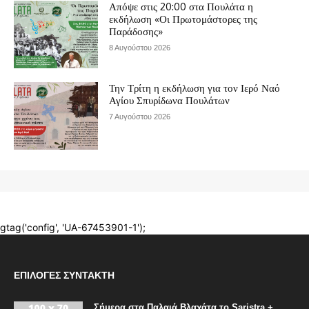
ΕΠΙΛΟΓΈΣ ΣΥΝΤΆΚΤΗ
Σήμερα στα Παλαιά Βλαχάτα το Saristra +