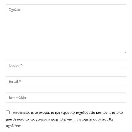
Σχόλιο:
Όν
Ema
Ισ
αποθηκεύστε το όνομα, το ηλεκτρονικό ταχυδρομείο και τον ιστότοπό
μου σε αυτό το πρόγραμμα περιήγησης για την επόμενη φορά που θα
σχολιάσω.