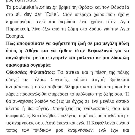
Το poulatakefalonias.gr βρήκε τη Φρόσω και τον Οδυσσέα
στο all day bar “Exile”. Στον υπέροχο χώρο που έχουν
δημιουργήσει εδώ και περίπου ένα χρόνο στην Αγία
Παρασκευή, λίγο έξω από τη Σάμη στο δρόμο για την Αγία
Ευφημία.
Πως αποφασίσατε να αφήσετε τη ζωή σε μια μεγάλη πόλη
όπως η Αθήνα και να έρθετε στην Κεφαλλονιά για να
ασχοληθείτε με το επιχειρείν και μάλιστα σε μια δύσκολη
οικονομικά συγκυρία;
Οδυσσέας Φιλιππάτος:
To stress και η πίεση της πόλης
οδηγεί σε τέλμα. Συνεπώς, κάποια στιγμή βρίσκεσαι
αντιμέτωπος με ένα σοβαρό δίλημμα και η απόφαση που θα
πάρεις προφανώς θα επηρεάσει το υπόλοιπο της ζωής σου. Ή
θα συνεχίσεις λοιπόν να ζεις με άγχος σε ένα μεγάλο αστικό
κέντρο ή θα φύγεις. Σταθμίζεις τις εναλλακτικές σου και
αποφασίζεις. Και συνήθως επιλέγεις το μέρος που συνδέεται με
τις αναμνήσεις σου. Αυτό έκανα και εγώ. Η Κεφαλλονιά είναι ο
τόπος των παιδικών μου αναμνήσεων, ενώ έχω και