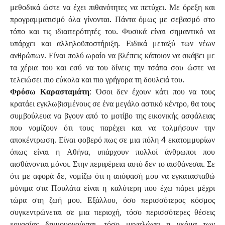
μεθοδικά ώστε να έχει πιθανότητες να πετύχει. Με όρεξη και
προγραμματισμό όλα γίνονται. Πάντα όμως με σεβασμό στο
τόπο και τις ιδιαιτερότητές του. Φυσικά είναι σημαντικό να
υπάρχει και αλληλοϋποστήριξη. Ειδικά μεταξύ των νέων
ανθρώπων. Είναι πολύ ωραίο να βλέπεις κάποιον να σκάβει με
τα χέρια του και εσύ να του δίνεις την τσάπα σου ώστε να
τελειώσει πιο εύκολα και πιο γρήγορα τη δουλειά του.
Φρόσω Καρασταμάτη:
Όσοι δεν έχουν κάτι που να τους
κρατάει εγκλωβισμένους σε ένα μεγάλο αστικό κέντρο, θα τους
συμβούλευα να βγουν από το μοτίβο της εικονικής ασφάλειας
που νομίζουν ότι τους παρέχει και να τολμήσουν την
αποκέντρωση. Είναι φοβερό πως σε μια πόλη 4 εκατομμυρίων
όπως είναι η Αθήνα, υπάρχουν πολλοί άνθρωποι που
αισθάνονται μόνοι. Στην περιφέρεια αυτό δεν το αισθάνεσαι. Σε
ότι με αφορά δε, νομίζω ότι η απόφασή μου να εγκατασταθώ
μόνιμα στα Πουλάτα είναι η καλύτερη που έχω πάρει μέχρι
τώρα στη ζωή μου. Εξάλλου, όσο περισσότερος κόσμος
συγκεντρώνεται σε μια περιοχή, τόσο περισσότερες θέσεις
εργασίας δημιουργούνται, τόσο μεγαλώνει η γκάμα των