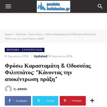
Αρχική
Πρόσωπα - Συνεντεύξεις
Φρόσω Καρασταμάτη & Οδυσσέας Φιλιππάτος:
"Κάνοντας την αποκέντρωση πράξη"
ΠΡΌΣΩΠΑ - ΣΥΝΕΝΤΕΎΞΕΙΣ
8 Αυγούστου 2016
Updated:
8 Αυγούστου 2016
Φρόσω Καρασταμάτη & Οδυσσέας
Φιλιππάτος: “Κάνοντας την
αποκέντρωση πράξη”
By
admin
Facebook
Twitter
Pinterest