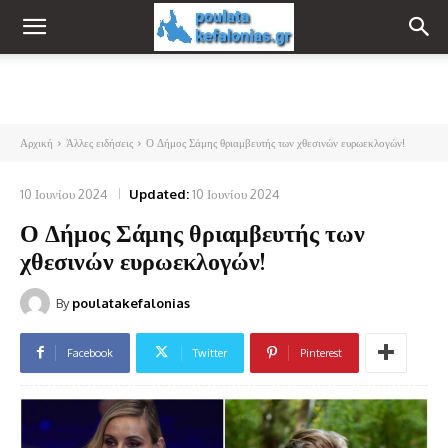
Αρχική
Άλλες ειδήσεις
Ο Δήμος Σάμης θριαμβευτής των χθεσινών ευρωεκλογών!
10 Ιουνίου 2024
Updated:
10 Ιουνίου 2024
Ο Δήμος Σάμης θριαμβευτής των
χθεσινών ευρωεκλογών!
By
poulatakefalonias
Facebook
Twitter
Pinterest