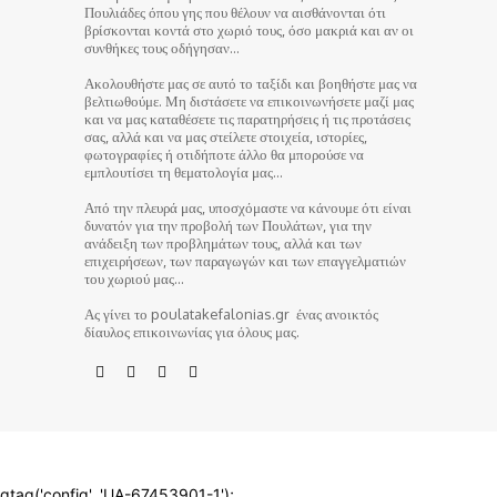
Πουλιάδες όπου γης που θέλουν να αισθάνονται ότι
βρίσκονται κοντά στο χωριό τους, όσο μακριά και αν οι
συνθήκες τους οδήγησαν…
Ακολουθήστε μας σε αυτό το ταξίδι και βοηθήστε μας να
βελτιωθούμε. Μη διστάσετε να επικοινωνήσετε μαζί μας
και να μας καταθέσετε τις παρατηρήσεις ή τις προτάσεις
σας, αλλά και να μας στείλετε στοιχεία, ιστορίες,
φωτογραφίες ή οτιδήποτε άλλο θα μπορούσε να
εμπλουτίσει τη θεματολογία μας…
Από την πλευρά μας, υποσχόμαστε να κάνουμε ότι είναι
δυνατόν για την προβολή των Πουλάτων, για την
ανάδειξη των προβλημάτων τους, αλλά και των
επιχειρήσεων, των παραγωγών και των επαγγελματιών
του χωριού μας…
Ας γίνει το poulatakefalonias.gr ένας ανοικτός
δίαυλος επικοινωνίας για όλους μας.
© poulatakefalonias.gr 2024
gtag('config', 'UA-67453901-1');