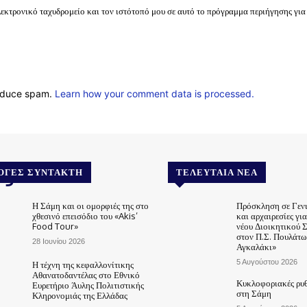
λεκτρονικό ταχυδρομείο και τον ιστότοπό μου σε αυτό το πρόγραμμα περιήγησης για
reduce spam.
Learn how your comment data is processed.
.gr
ΟΓΈΣ ΣΥΝΤΆΚΤΗ
ΤΕΛΕΥΤΑΊΑ ΝΈΑ
Η Σάμη και οι ομορφιές της στο
Πρόσκληση σε Γεν
χθεσινό επεισόδιο του «Akis’
και αρχαιρεσίες γι
Food Tour»
νέου Διοικητικού 
στον Π.Σ. Πουλάτω
28 Ιουνίου 2026
Αγκαλάκι»
5 Αυγούστου 2026
Η τέχνη της κεφαλλονίτικης
Αθανατοδαντέλας στο Εθνικό
Κυκλοφοριακές ρυθ
Ευρετήριο Άυλης Πολιτιστικής
στη Σάμη
Κληρονομιάς της Ελλάδας