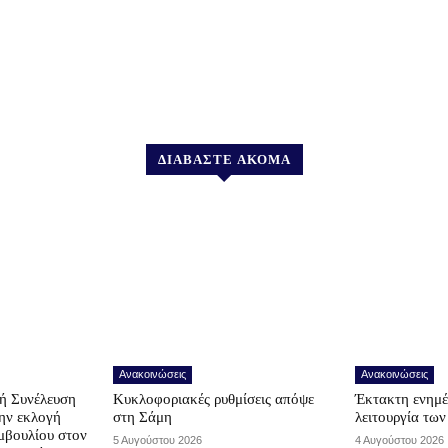
ΔΙΑΒΑΣΤΕ ΑΚΟΜΑ
Ανακοινώσεις
Ανακοινώσεις
ή Συνέλευση
Κυκλοφοριακές ρυθμίσεις απόψε
Έκτακτη ενημέ
την εκλογή
στη Σάμη
λειτουργία τω
μβουλίου στον
5 Αυγούστου 2026
4 Αυγούστου 2026