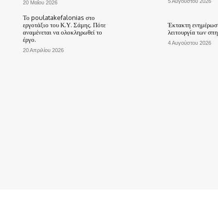
5 Αυγούστου 2026
20 Μαΐου 2026
Το poulatakefalonias στο
εργοτάξιο του Κ.Υ. Σάμης. Πότε
Έκτακτη ενημέρωση
αναμένεται να ολοκληρωθεί το
λειτουργία των σπ
έργο.
4 Αυγούστου 2026
20 Απριλίου 2026
ΑΡΧΙΚΗ
ΤΟ ΧΩΡΙΟ ΜΑΣ