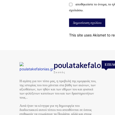
αποθηκεύστε το όνομα, το η
σχολιάσω.
This site uses Akismet to 
poulatakefalonias
ΕΠΙΛ
Σκοπός
Η αγάπη για τον τόπο μας, η προβολή της ομορφιάς του,
της ιστορίας του που χάνεται στα βάθη των αιώνων, των
αξιοθέατων, των ηθών και των εθίμων του και φυσικά
των φιλόξενων κατοίκων του και των δραστηριοτήτων
τους…
Αυτά ήταν τα κίνητρα για τη δημιουργία του
διαδικτυακού αυτού τόπου που απευθύνεται σε όσους
επιθυμούν να γνωρίσουν τα Πουλάτα, αλλά και στους