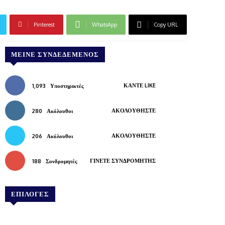
Pinterest
WhatsApp
Copy URL
ΜΕΊΝΕ ΣΥΝΔΕΔΕΜΈΝΟΣ
ΚΆΝΤΕ LIKE
1,093
Υποστηρικτές
ΑΚΟΛΟΥΘΉΣΤΕ
280
Ακόλουθοι
ΑΚΟΛΟΥΘΉΣΤΕ
206
Ακόλουθοι
ΓΊΝΕΤΕ ΣΥΝΔΡΟΜΗΤΉΣ
188
Συνδρομητές
ΕΠΙΛΟΓΕΣ