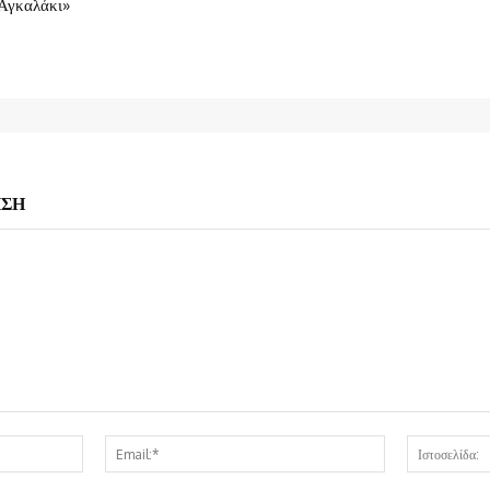
Αγκαλάκι»
ΗΣΗ
Όνομα:*
Email:*