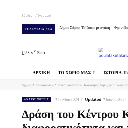
Σύνδεση / Εγγραφή
Δήμος Σάμης: Ταΐζουμε με αγάπη – Φροντίζο
ΤΕΛΕΥΤΑΊΑ ΝΈΑ
C
26.6
Sami
ΑΡΧΙΚΗ
ΤΟ ΧΩΡΙΟ ΜΑΣ
ΙΣΤΟΡΙΑ-Π
Αρχική
Ανακοινώσεις
Δράση του Κέντρου Κοινότητας Σάμης για τη διαφορε
7 Ιουνίου 2024
Updated:
7 Ιουνίου 2024
ΑΝΑΚΟΙΝΏΣΕΙΣ
Δράση του Κέντρου Κ
διαφορετικότητα και