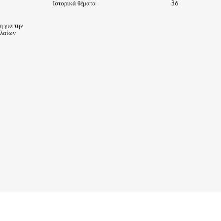
Ιστορικά θέματα
36
 για την
ηλαίων
ΙΣΤΟΡΙΑ-ΠΑΡΑΔΟΣΕΙΣ
ΑΞΙΟΘΕΑΤΑ
ΕΙΔΗΣΕΙΣ – ΘΕΜΑΤΑ
ΠΡΟΣΩΠΑ
ΕΠΙΧΕΙΡΗΣΕΙΣ
ΑΡΧΕΙΟ