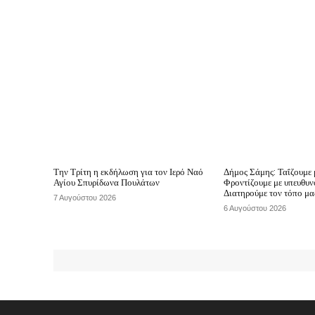
Την Τρίτη η εκδήλωση για τον Ιερό Ναό
Δήμος Σάμης: Ταΐζουμε 
Αγίου Σπυρίδωνα Πουλάτων
Φροντίζουμε με υπευθυν
Διατηρούμε τον τόπο μ
7 Αυγούστου 2026
6 Αυγούστου 2026