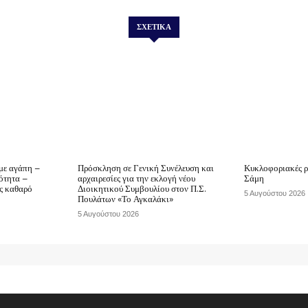
ΣΧΕΤΙΚΆ
με αγάπη –
Πρόσκληση σε Γενική Συνέλευση και
Κυκλοφοριακές ρ
ότητα –
αρχαιρεσίες για την εκλογή νέου
Σάμη
ας καθαρό
Διοικητικού Συμβουλίου στον Π.Σ.
5 Αυγούστου 2026
Πουλάτων «Το Αγκαλάκι»
5 Αυγούστου 2026