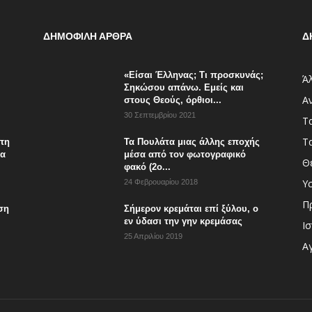
ΔΗΜΟΦΙΛΗ ΑΡΘΡΑ
Δ
«Είσαι Έλληνας; Τι προσκυνάς;
Άλ
Σηκώσου απάνω. Εμείς και
Α
στους Θεούς, όρθιοι...
30 Σεπτεμβρίου 2021
Τ
Τ
άπη
Τα Πουλάτα μιας άλλης εποχής
τα
μέσα από τον φωτογραφικό
Θ
φακό (2ο...
Υ
24 Φεβρουαρίου 2018
Π
ση
Σήμερον κρεμάται επί ξύλου, ο
εν ύδασι την γην κρεμάσας
Ισ
25 Απριλίου 2019
Αγ