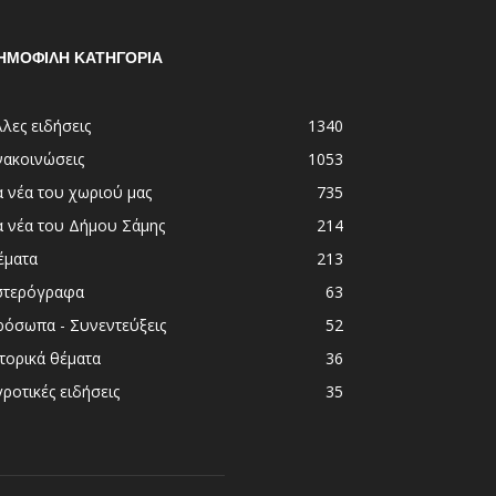
ΗΜΟΦΙΛΗ ΚΑΤΗΓΟΡΙΑ
λες ειδήσεις
1340
νακοινώσεις
1053
α νέα του χωριού μας
735
α νέα του Δήμου Σάμης
214
έματα
213
στερόγραφα
63
ρόσωπα - Συνεντεύξεις
52
τορικά θέματα
36
ροτικές ειδήσεις
35