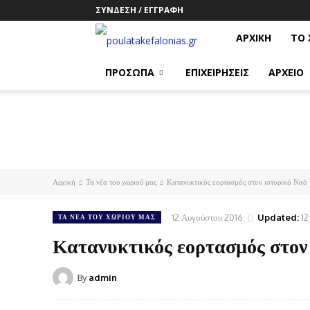
ΣΎΝΔΕΣΗ / ΕΓΓΡΑΦΉ
poulatakefalonias.gr
ΑΡΧΙΚΗ
ΤΟ 
ΠΡΟΣΩΠΑ
ΕΠΙΧΕΙΡΗΣΕΙΣ
ΑΡΧΕΙΟ
Αρχική
Τα νέα του χωριού μας
Κατανυκτικός εορτασμός στον ιστορικό Ναό 
12 Αυγούστου 2016
Updated:
12
ΤΑ ΝΈΑ ΤΟΥ ΧΩΡΙΟΎ ΜΑΣ
Κατανυκτικός εορτασμός στον
By
admin