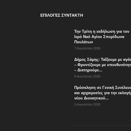
ΕΠΙΛΟΓΈΣ ΣΥΝΤΆΚΤΗ
Την Τρίτη η εκδήλωση για τον
Ιερό Ναό Αγίου Σπυρίδωνα
Πουλάτων
7 Αυγούστου 2026
Δήμος Σάμης: Ταΐζουμε με αγ
– Φροντίζουμε με υπευθυνότη
– Διατηρούμε...
6 Αυγούστου 2026
Πρόσκληση σε Γενική Συνέλευ
και αρχαιρεσίες για την εκλογή
νέου Διοικητικού...
5 Αυγούστου 2026