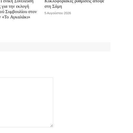
Γενική Συνέλευση
Κυκλοφοριακές ρυθμίσεις απόψε
ς για την εκλογή
στη Σάμη
κού Συμβουλίου στον
5 Αυγούστου 2026
ν «Το Αγκαλάκι»