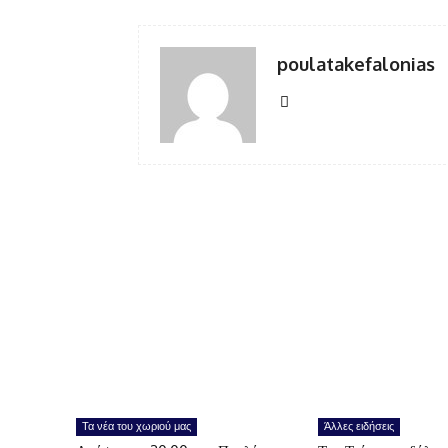
poulatakefalonias
Τα νέα του χωριού μας
Άλλες ειδήσεις