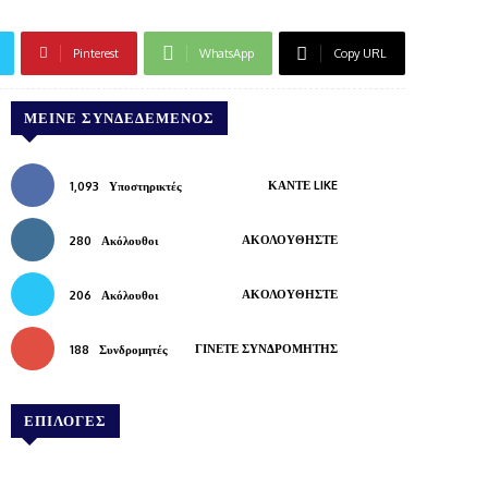
Pinterest
WhatsApp
Copy URL
ΜΕΊΝΕ ΣΥΝΔΕΔΕΜΈΝΟΣ
ΚΆΝΤΕ LIKE
1,093
Υποστηρικτές
ΑΚΟΛΟΥΘΉΣΤΕ
280
Ακόλουθοι
ΑΚΟΛΟΥΘΉΣΤΕ
206
Ακόλουθοι
ΓΊΝΕΤΕ ΣΥΝΔΡΟΜΗΤΉΣ
188
Συνδρομητές
ΕΠΙΛΟΓΕΣ