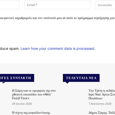
Όνομα:*
Email:*
λεκτρονικό ταχυδρομείο και τον ιστότοπό μου σε αυτό το πρόγραμμα περιήγησης για
reduce spam.
Learn how your comment data is processed.
.gr
ΟΓΈΣ ΣΥΝΤΆΚΤΗ
ΤΕΛΕΥΤΑΊΑ ΝΈΑ
Η Σάμη και οι ομορφιές της στο
Την Τρίτη η εκδήλ
χθεσινό επεισόδιο του «Akis’
Ιερό Ναό Αγίου Σπ
Food Tour»
Πουλάτων
28 Ιουνίου 2026
7 Αυγούστου 2026
Η τέχνη της κεφαλλονίτικης
Δήμος Σάμης: Ταΐζ