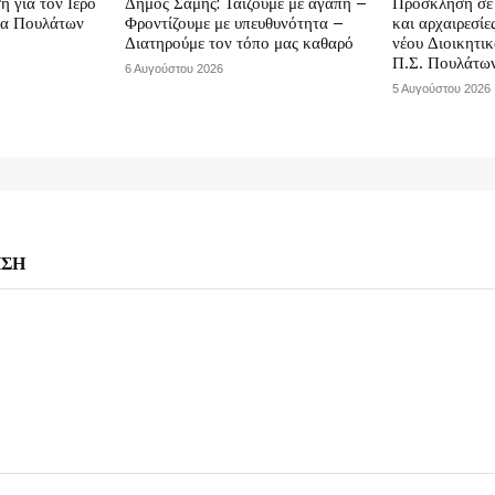
η για τον Ιερό
Δήμος Σάμης: Ταΐζουμε με αγάπη –
Πρόσκληση σε 
να Πουλάτων
Φροντίζουμε με υπευθυνότητα –
και αρχαιρεσίε
Διατηρούμε τον τόπο μας καθαρό
νέου Διοικητι
Π.Σ. Πουλάτω
6 Αυγούστου 2026
5 Αυγούστου 2026
ΗΣΗ