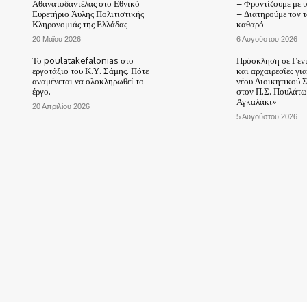
Αθανατοδαντέλας στο Εθνικό
– Φροντίζουμε με 
Ευρετήριο Άυλης Πολιτιστικής
– Διατηρούμε τον 
Κληρονομιάς της Ελλάδας
καθαρό
20 Μαΐου 2026
6 Αυγούστου 2026
Το poulatakefalonias στο
Πρόσκληση σε Γεν
εργοτάξιο του Κ.Υ. Σάμης. Πότε
και αρχαιρεσίες γι
αναμένεται να ολοκληρωθεί το
νέου Διοικητικού 
έργο.
στον Π.Σ. Πουλάτω
Αγκαλάκι»
20 Απριλίου 2026
5 Αυγούστου 2026