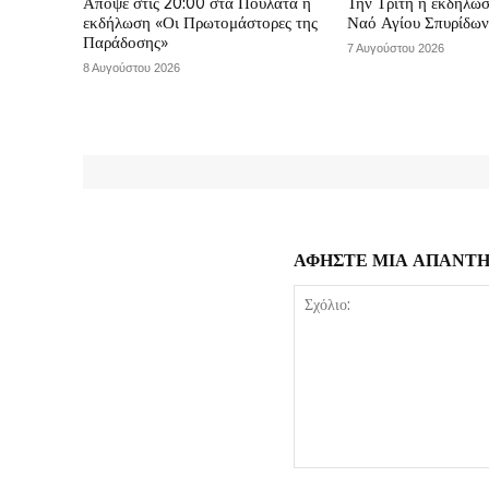
Απόψε στις 20:00 στα Πουλάτα η
Την Τρίτη η εκδήλωσ
εκδήλωση «Οι Πρωτομάστορες της
Ναό Αγίου Σπυρίδω
Παράδοσης»
7 Αυγούστου 2026
8 Αυγούστου 2026
ΑΦΗΣΤΕ ΜΙΑ ΑΠΑΝΤ
Σχόλιο: