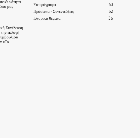
υπευθυνότητα
Υστερόγραφα
63
τόπο μας
Πρόσωπα - Συνεντεύξεις
52
Ιστορικά θέματα
36
ική Συνέλευση
α την εκλογή
Συμβουλίου
ν «Το