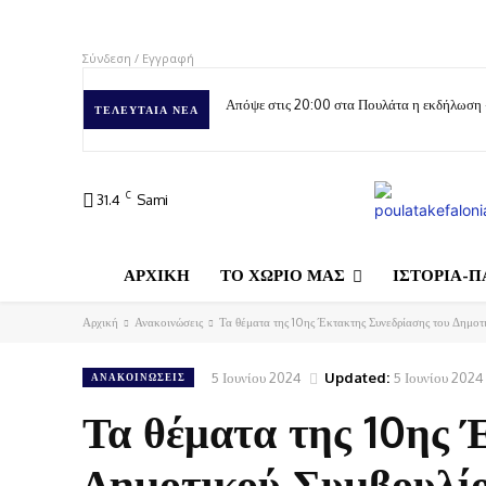
Σύνδεση / Εγγραφή
Απόψε στις 20:00 στα Πουλάτα η εκδήλωση
ΤΕΛΕΥΤΑΊΑ ΝΈΑ
C
31.4
Sami
ΑΡΧΙΚΗ
ΤΟ ΧΩΡΙΟ ΜΑΣ
ΙΣΤΟΡΙΑ-Π
Αρχική
Ανακοινώσεις
Τα θέματα της 10ης Έκτακτης Συνεδρίασης του Δημοτ
5 Ιουνίου 2024
Updated:
5 Ιουνίου 2024
ΑΝΑΚΟΙΝΏΣΕΙΣ
Τα θέματα της 10ης 
Δημοτικού Συμβουλί