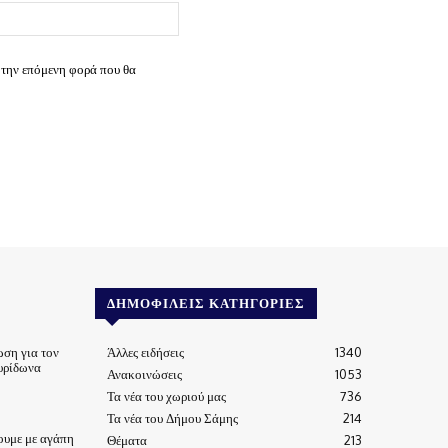
Ιστοσελίδα:
 την επόμενη φορά που θα
ΔΗΜΟΦΙΛΕΊΣ ΚΑΤΗΓΟΡΊΕΣ
ωση για τον
Άλλες ειδήσεις
1340
υρίδωνα
Ανακοινώσεις
1053
Τα νέα του χωριού μας
736
Τα νέα του Δήμου Σάμης
214
ουμε με αγάπη
Θέματα
213