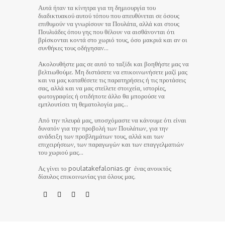
Αυτά ήταν τα κίνητρα για τη δημιουργία του
διαδικτυακού αυτού τόπου που απευθύνεται σε όσους
επιθυμούν να γνωρίσουν τα Πουλάτα, αλλά και στους
Πουλιάδες όπου γης που θέλουν να αισθάνονται ότι
βρίσκονται κοντά στο χωριό τους, όσο μακριά και αν οι
συνθήκες τους οδήγησαν…
Ακολουθήστε μας σε αυτό το ταξίδι και βοηθήστε μας να
βελτιωθούμε. Μη διστάσετε να επικοινωνήσετε μαζί μας
και να μας καταθέσετε τις παρατηρήσεις ή τις προτάσεις
σας, αλλά και να μας στείλετε στοιχεία, ιστορίες,
φωτογραφίες ή οτιδήποτε άλλο θα μπορούσε να
εμπλουτίσει τη θεματολογία μας…
Από την πλευρά μας, υποσχόμαστε να κάνουμε ότι είναι
δυνατόν για την προβολή των Πουλάτων, για την
ανάδειξη των προβλημάτων τους, αλλά και των
επιχειρήσεων, των παραγωγών και των επαγγελματιών
του χωριού μας…
Ας γίνει το poulatakefalonias.gr ένας ανοικτός
δίαυλος επικοινωνίας για όλους μας.