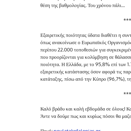
θέση της βαθμολογίας. Του χρόνου πάλι…
**
Εξαιρετικής ποιότητας ύδατα διαθέτει η συ
όπως ανακοίνωσε ο Ευρωπαϊκός Οργανισμός 
περίπου 22.000 τοποθεσιών για συγκεκριμέν
που προορίζονται για κολύμβηση σε θάλασσε
ποιότητα. Η Ελλάδα, με το 95,8% επί των 1
εξαιρετικής κατάστασης όσον αφορά τις παρ
κατάταξης, πίσω από την Κύπρο (96,7%), τ
**
Καλό βράδυ και καλή εβδομάδα σε όλους! Κ
Άντε να δούμε πως και κυρίως πόσοι θα μαζ
Πηγή:
poulatakefalonias.gr