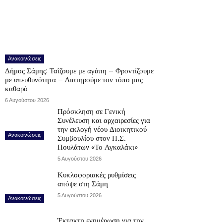
Ανακοινώσεις
Δήμος Σάμης: Ταΐζουμε με αγάπη – Φροντίζουμε
με υπευθυνότητα – Διατηρούμε τον τόπο μας
καθαρό
6 Αυγούστου 2026
Πρόσκληση σε Γενική
Συνέλευση και αρχαιρεσίες για
την εκλογή νέου Διοικητικού
Ανακοινώσεις
Συμβουλίου στον Π.Σ.
Πουλάτων «Το Αγκαλάκι»
5 Αυγούστου 2026
Κυκλοφοριακές ρυθμίσεις
απόψε στη Σάμη
5 Αυγούστου 2026
Ανακοινώσεις
Έκτακτη ενημέρωση για την