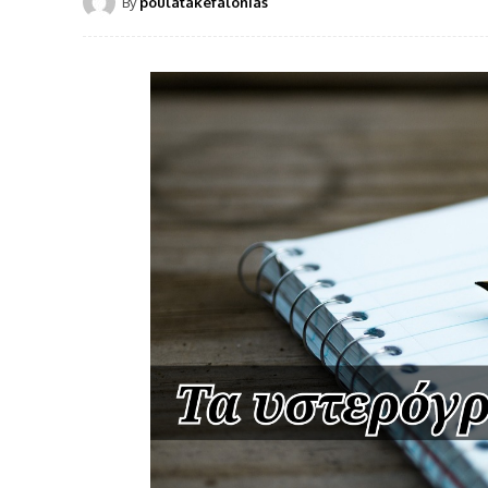
By
poulatakefalonias