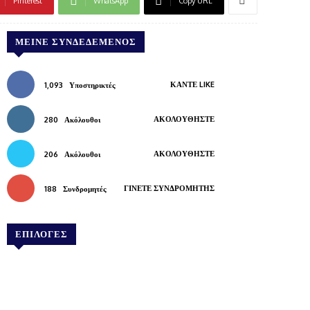
Pinterest
WhatsApp
Copy URL
ΜΕΊΝΕ ΣΥΝΔΕΔΕΜΈΝΟΣ
ΚΆΝΤΕ LIKE
1,093
Υποστηρικτές
ΑΚΟΛΟΥΘΉΣΤΕ
280
Ακόλουθοι
ΑΚΟΛΟΥΘΉΣΤΕ
206
Ακόλουθοι
ΓΊΝΕΤΕ ΣΥΝΔΡΟΜΗΤΉΣ
188
Συνδρομητές
ΕΠΙΛΟΓΕΣ