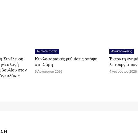
Ανακοινώσεις
Ανακοινώσεις
ή Συνέλευση
Κυκλοφοριακές ρυθμίσεις απόψε
Έκτακτη ενημέ
την εκλογή
στη Σάμη
λειτουργία τω
μβουλίου στον
5 Αυγούστου 2026
4 Αυγούστου 2026
Αγκαλάκι»
ΗΣΗ