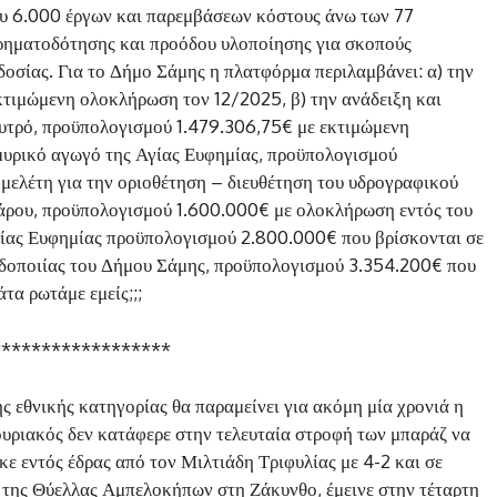
που 6.000 έργων και παρεμβάσεων κόστους άνω των 77
χρηματοδότησης και προόδου υλοποίησης για σκοπούς
δοσίας. Για το Δήμο Σάμης η πλατφόρμα περιλαμβάνει: α) την
κτιμώμενη ολοκλήρωση τον 12/2025, β) την ανάδειξη και
υτρό, προϋπολογισμού 1.479.306,75€ με εκτιμώμενη
μυρικό αγωγό της Αγίας Ευφημίας, προϋπολογισμού
 μελέτη για την οριοθέτηση – διευθέτηση του υδρογραφικού
άρου, προϋπολογισμού 1.600.000€ με ολοκλήρωση εντός του
Αγίας Ευφημίας προϋπολογισμού 2.800.000€ που βρίσκονται σε
 οδοποιίας του Δήμου Σάμης, προϋπολογισμού 3.354.200€ που
τα ρωτάμε εμείς;;;
******************
 εθνικής κατηγορίας θα παραμείνει για ακόμη μία χρονιά η
ριακός δεν κατάφερε στην τελευταία στροφή των μπαράζ να
ε εντός έδρας από τον Μιλτιάδη Τριφυλίας με 4-2 και σε
ί της Θύελλας Αμπελοκήπων στη Ζάκυνθο, έμεινε στην τέταρτη