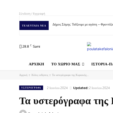
Σύνδεση / Εγγραφή
Δήμος Σάμης: Ταΐζουμε με αγάπη – Φροντίζο
ΤΕΛΕΥΤΑΊΑ ΝΈΑ
C
28.8
Sami
ΑΡΧΙΚΗ
ΤΟ ΧΩΡΙΟ ΜΑΣ
ΙΣΤΟΡΙΑ-Π
Αρχική
Άλλες ειδήσεις
Τα υστερόγραφα της Κυριακής...
2 Ιουνίου 2024
Updated:
2 Ιουνίου 2024
ΥΣΤΕΡΌΓΡΑΦΑ
Τα υστερόγραφα της