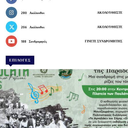
ΑΚΟΛΟΥΘΉΣΤΕ
280
Ακόλουθοι
ΑΚΟΛΟΥΘΉΣΤΕ
206
Ακόλουθοι
ΓΊΝΕΤΕ ΣΥΝΔΡΟΜΗΤΉΣ
188
Συνδρομητές
ΕΠΙΛΟΓΕΣ