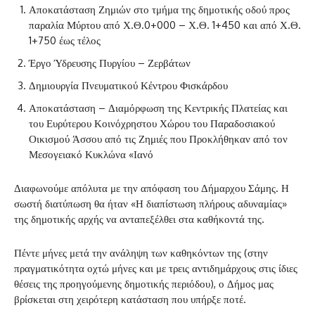
Αποκατάσταση Ζημιών στο τμήμα της δημοτικής οδού προς
παραλία Μύρτου από Χ.Θ.0+000 – Χ.Θ. 1+450 και από Χ.Θ.
1+750 έως τέλος
Έργο Ύδρευσης Πυργίου – Ζερβάτων
Δημιουργία Πνευματικού Κέντρου Φισκάρδου
Αποκατάσταση – Διαμόρφωση της Κεντρικής Πλατείας και
του Ευρύτερου Κοινόχρηστου Χώρου του Παραδοσιακού
Οικισμού Άσσου από τις Ζημιές που Προκλήθηκαν από τον
Μεσογειακό Κυκλώνα «Ιανό
Διαφωνούμε απόλυτα με την απόφαση του Δήμαρχου Σάμης. Η
σωστή διατύπωση θα ήταν «Η διαπίστωση πλήρους αδυναμίας»
της δημοτικής αρχής να ανταπεξέλθει στα καθήκοντά της.
Πέντε μήνες μετά την ανάληψη των καθηκόντων της (στην
πραγματικότητα οχτώ μήνες και με τρεις αντιδημάρχους στις ίδιες
θέσεις της προηγούμενης δημοτικής περιόδου), ο Δήμος μας
βρίσκεται στη χειρότερη κατάσταση που υπήρξε ποτέ.