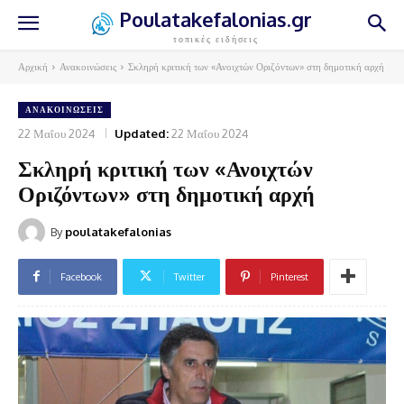
Poulatakefalonias.gr
τοπικές ειδήσεις
Αρχική
Ανακοινώσεις
Σκληρή κριτική των «Ανοιχτών Οριζόντων» στη δημοτική αρχή
ΑΝΑΚΟΙΝΏΣΕΙΣ
22 Μαΐου 2024
Updated:
22 Μαΐου 2024
Σκληρή κριτική των «Ανοιχτών
Οριζόντων» στη δημοτική αρχή
By
poulatakefalonias
Facebook
Twitter
Pinterest