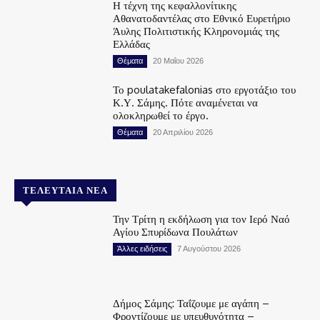
Η τέχνη της κεφαλλονίτικης
Αθανατοδαντέλας στο Εθνικό Ευρετήριο
Άυλης Πολιτιστικής Κληρονομιάς της
Ελλάδας
Θέματα
20 Μαΐου 2026
Το poulatakefalonias στο εργοτάξιο του
Κ.Υ. Σάμης. Πότε αναμένεται να
ολοκληρωθεί το έργο.
Θέματα
20 Απριλίου 2026
ΤΕΛΕΥΤΑΊΑ ΝΈΑ
Την Τρίτη η εκδήλωση για τον Ιερό Ναό
Αγίου Σπυρίδωνα Πουλάτων
Άλλες ειδήσεις
7 Αυγούστου 2026
Δήμος Σάμης: Ταΐζουμε με αγάπη –
Φροντίζουμε με υπευθυνότητα –