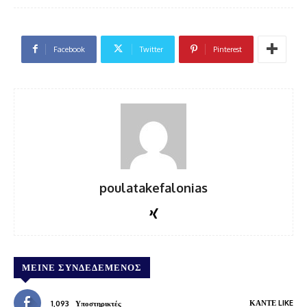
Facebook
Twitter
Pinterest
poulatakefalonias
ΜΕΊΝΕ ΣΥΝΔΕΔΕΜΈΝΟΣ
ΚΆΝΤΕ LIKE
1,093
Υποστηρικτές