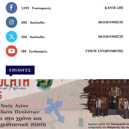
ΚΆΝΤΕ LIKE
1,093
Υποστηρικτές
ΑΚΟΛΟΥΘΉΣΤΕ
280
Ακόλουθοι
ΑΚΟΛΟΥΘΉΣΤΕ
206
Ακόλουθοι
ΓΊΝΕΤΕ ΣΥΝΔΡΟΜΗΤΉΣ
188
Συνδρομητές
ΕΠΙΛΟΓΕΣ