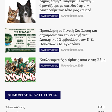
Δήμος Σάμης: Ταΐζουμε με αγάπη –
Φροντίζουμε με υπευθυνότητα –
Διατηρούμε τον τόπο μας καθαρό
Ανακοινώσεις
6 Αυγούστου 2026
Πρόσκληση σε Γενική Συνέλευση και
αρχαιρεσίες για την εκλογή νέου
Διοικητικού Συμβουλίου στον Π.Σ.
Πουλάτων «Το Αγκαλάκι»
Ανακοινώσεις
5 Αυγούστου 2026
Κυκλοφοριακές ρυθμίσεις απόψε στη Σάμη
Ανακοινώσεις
5 Αυγούστου 2026
ΔΗΜΟΦΙΛΕΊΣ ΚΑΤΗΓΟΡΊΕΣ
Άλλες ειδήσεις
1340