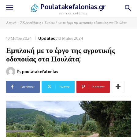
Poulatakefalonias.gr
τοπικές ειδήσεις
Αρχική
Άλλες ειδήσεις
Εμπλοκή με το έργο της αγροτικής οδοποιίας στα Πουλάτα;
10 Μαΐου 2024
Updated:
10 Μαΐου 2024
Εμπλοκή με το έργο της αγροτικής
οδοποιίας στα Πουλάτα;
By
poulatakefalonias
Facebook
Twitter
Pinterest