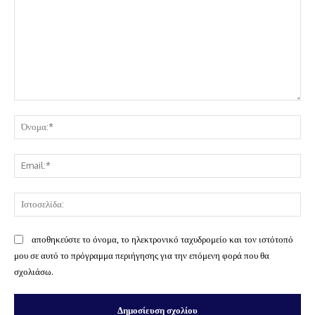
Σχόλιο:
Όν
Ema
Ισ
αποθηκεύστε το όνομα, το ηλεκτρονικό ταχυδρομείο και τον ιστότοπό
μου σε αυτό το πρόγραμμα περιήγησης για την επόμενη φορά που θα
σχολιάσω.