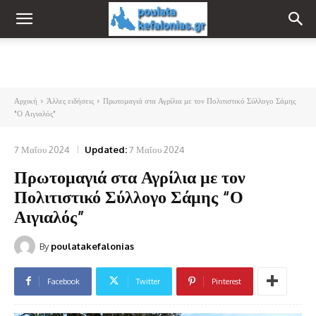
Αρχική
Άλλες ειδήσεις
Πρωτομαγιά στα Αγρίλια με τον Πολιτιστικό Σύλλογο Σάμης
"Ο Αιγιαλός"
7 Μαΐου 2024
Updated:
7 Μαΐου 2024
Πρωτομαγιά στα Αγρίλια με τον
Πολιτιστικό Σύλλογο Σάμης “Ο
Αιγιαλός”
By
poulatakefalonias
Facebook
Twitter
Pinterest