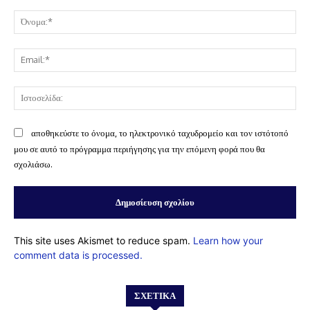
Σχόλιο:
Όν
Ema
Ισ
αποθηκεύστε το όνομα, το ηλεκτρονικό ταχυδρομείο και τον ιστότοπό
μου σε αυτό το πρόγραμμα περιήγησης για την επόμενη φορά που θα
σχολιάσω.
This site uses Akismet to reduce spam.
Learn how your
comment data is processed.
ΣΧΕΤΙΚΆ