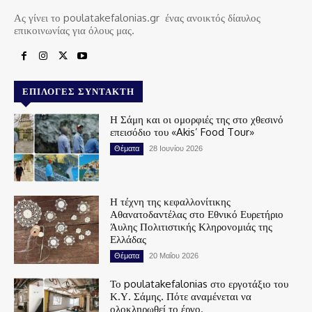
Ας γίνει το poulatakefalonias.gr ένας ανοικτός δίαυλος
επικοινωνίας για όλους μας.
ΕΠΙΛΟΓΈΣ ΣΥΝΤΆΚΤΗ
Η Σάμη και οι ομορφιές της στο χθεσινό
επεισόδιο του «Akis’ Food Tour»
Θέματα
28 Ιουνίου 2026
Η τέχνη της κεφαλλονίτικης
Αθανατοδαντέλας στο Εθνικό Ευρετήριο
Άυλης Πολιτιστικής Κληρονομιάς της
Ελλάδας
Θέματα
20 Μαΐου 2026
Το poulatakefalonias στο εργοτάξιο του
Κ.Υ. Σάμης. Πότε αναμένεται να
ολοκληρωθεί το έργο.