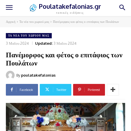
Poulatakefalonias.gr
τοπικές ειδήσεις
Αρχική
Τα νέα του χωριού μας
Πανέμορφος και φέτος ο επιτάφιος των Πουλάτων
ΤΑ ΝΈΑ ΤΟΥ ΧΩΡΙΟΎ ΜΑΣ
3 Μαΐου 2024
Updated:
3 Μαΐου 2024
Πανέμορφος και φέτος ο επιτάφιος των
Πουλάτων
By
poulatakefalonias
Facebook
Twitter
Pinterest