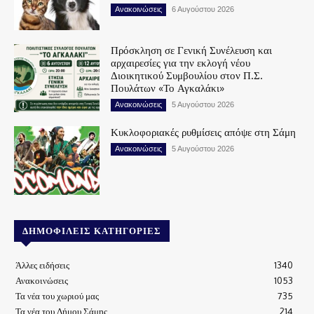
Ανακοινώσεις
6 Αυγούστου 2026
Πρόσκληση σε Γενική Συνέλευση και
αρχαιρεσίες για την εκλογή νέου
Διοικητικού Συμβουλίου στον Π.Σ.
Πουλάτων «Το Αγκαλάκι»
Ανακοινώσεις
5 Αυγούστου 2026
Κυκλοφοριακές ρυθμίσεις απόψε στη Σάμη
Ανακοινώσεις
5 Αυγούστου 2026
ΔΗΜΟΦΙΛΕΊΣ ΚΑΤΗΓΟΡΊΕΣ
Άλλες ειδήσεις
1340
Ανακοινώσεις
1053
Τα νέα του χωριού μας
735
Τα νέα του Δήμου Σάμης
214