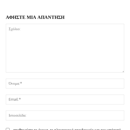
ΑΦΗΣΤΕ ΜΙΑ ΑΠΑΝΤΗΣΗ
Σχόλιο:
Όν
Ema
Ισ
αποθηκεύστε το όνομα, το ηλεκτρονικό ταχυδρομείο και τον ιστότοπό