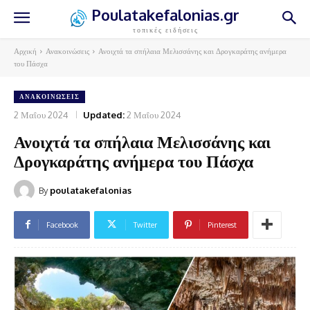
Poulatakefalonias.gr
τοπικές ειδήσεις
Αρχική
Ανακοινώσεις
Ανοιχτά τα σπήλαια Μελισσάνης και Δρογκαράτης ανήμερα
του Πάσχα
ΑΝΑΚΟΙΝΏΣΕΙΣ
2 Μαΐου 2024
Updated:
2 Μαΐου 2024
Ανοιχτά τα σπήλαια Μελισσάνης και
Δρογκαράτης ανήμερα του Πάσχα
By
poulatakefalonias
Facebook
Twitter
Pinterest