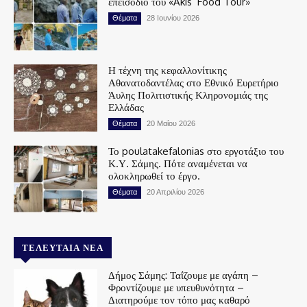
επεισόδιο του «Akis’ Food Tour»
Θέματα
28 Ιουνίου 2026
Η τέχνη της κεφαλλονίτικης
Αθανατοδαντέλας στο Εθνικό Ευρετήριο
Άυλης Πολιτιστικής Κληρονομιάς της
Ελλάδας
Θέματα
20 Μαΐου 2026
Το poulatakefalonias στο εργοτάξιο του
Κ.Υ. Σάμης. Πότε αναμένεται να
ολοκληρωθεί το έργο.
Θέματα
20 Απριλίου 2026
ΤΕΛΕΥΤΑΊΑ ΝΈΑ
Δήμος Σάμης: Ταΐζουμε με αγάπη –
Φροντίζουμε με υπευθυνότητα –
Διατηρούμε τον τόπο μας καθαρό