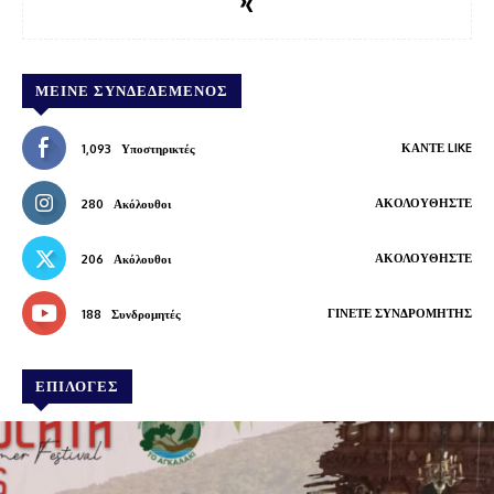
ΜΕΊΝΕ ΣΥΝΔΕΔΕΜΈΝΟΣ
ΚΆΝΤΕ LIKE
1,093
Υποστηρικτές
ΑΚΟΛΟΥΘΉΣΤΕ
280
Ακόλουθοι
ΑΚΟΛΟΥΘΉΣΤΕ
206
Ακόλουθοι
ΓΊΝΕΤΕ ΣΥΝΔΡΟΜΗΤΉΣ
188
Συνδρομητές
ΕΠΙΛΟΓΕΣ