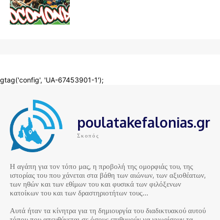
poulatakefalonias.gr
Σκοπός
Η αγάπη για τον τόπο μας, η προβολή της ομορφιάς του, της
ιστορίας του που χάνεται στα βάθη των αιώνων, των αξιοθέατων,
των ηθών και των εθίμων του και φυσικά των φιλόξενων
κατοίκων του και των δραστηριοτήτων τους…
Αυτά ήταν τα κίνητρα για τη δημιουργία του διαδικτυακού αυτού
τόπου που απευθύνεται σε όσους επιθυμούν να γνωρίσουν τα