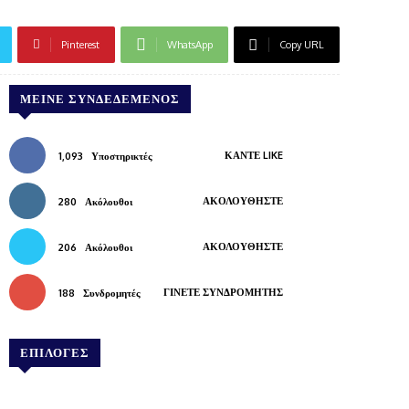
Pinterest
WhatsApp
Copy URL
ΜΕΊΝΕ ΣΥΝΔΕΔΕΜΈΝΟΣ
ΚΆΝΤΕ LIKE
1,093
Υποστηρικτές
ΑΚΟΛΟΥΘΉΣΤΕ
280
Ακόλουθοι
ΑΚΟΛΟΥΘΉΣΤΕ
206
Ακόλουθοι
ΓΊΝΕΤΕ ΣΥΝΔΡΟΜΗΤΉΣ
188
Συνδρομητές
ΕΠΙΛΟΓΕΣ