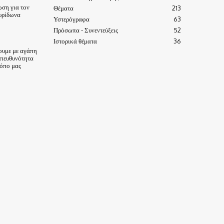
ωση για τον
Θέματα
213
υρίδωνα
Υστερόγραφα
63
Πρόσωπα - Συνεντεύξεις
52
Ιστορικά θέματα
36
ουμε με αγάπη
υπευθυνότητα
τόπο μας