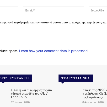
Όνομα:*
Email:*
λεκτρονικό ταχυδρομείο και τον ιστότοπό μου σε αυτό το πρόγραμμα περιήγησης για
reduce spam.
Learn how your comment data is processed.
.gr
ΟΓΈΣ ΣΥΝΤΆΚΤΗ
ΤΕΛΕΥΤΑΊΑ ΝΈΑ
Η Σάμη και οι ομορφιές της στο
Απόψε στις 20:00 
χθεσινό επεισόδιο του «Akis’
η εκδήλωση «Οι Π
Food Tour»
της Παράδοσης»
28 Ιουνίου 2026
8 Αυγούστου 2026