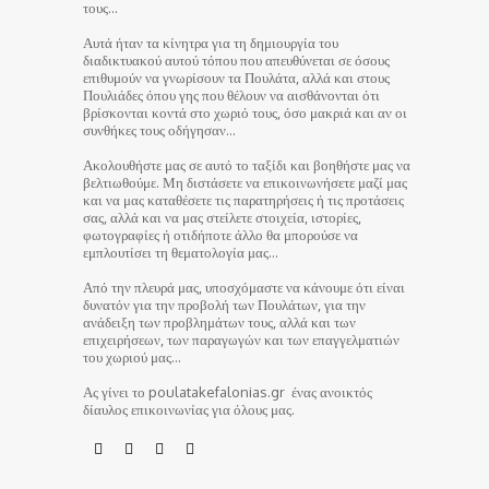
τους…
Αυτά ήταν τα κίνητρα για τη δημιουργία του
διαδικτυακού αυτού τόπου που απευθύνεται σε όσους
επιθυμούν να γνωρίσουν τα Πουλάτα, αλλά και στους
Πουλιάδες όπου γης που θέλουν να αισθάνονται ότι
βρίσκονται κοντά στο χωριό τους, όσο μακριά και αν οι
συνθήκες τους οδήγησαν…
Ακολουθήστε μας σε αυτό το ταξίδι και βοηθήστε μας να
βελτιωθούμε. Μη διστάσετε να επικοινωνήσετε μαζί μας
και να μας καταθέσετε τις παρατηρήσεις ή τις προτάσεις
σας, αλλά και να μας στείλετε στοιχεία, ιστορίες,
φωτογραφίες ή οτιδήποτε άλλο θα μπορούσε να
εμπλουτίσει τη θεματολογία μας…
Από την πλευρά μας, υποσχόμαστε να κάνουμε ότι είναι
δυνατόν για την προβολή των Πουλάτων, για την
ανάδειξη των προβλημάτων τους, αλλά και των
επιχειρήσεων, των παραγωγών και των επαγγελματιών
του χωριού μας…
Ας γίνει το poulatakefalonias.gr ένας ανοικτός
δίαυλος επικοινωνίας για όλους μας.