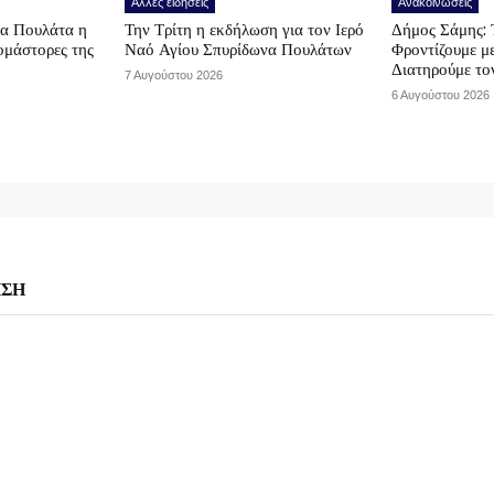
Άλλες ειδήσεις
Ανακοινώσεις
τα Πουλάτα η
Την Τρίτη η εκδήλωση για τον Ιερό
Δήμος Σάμης: 
μάστορες της
Ναό Αγίου Σπυρίδωνα Πουλάτων
Φροντίζουμε μ
Διατηρούμε το
7 Αυγούστου 2026
6 Αυγούστου 2026
ΗΣΗ