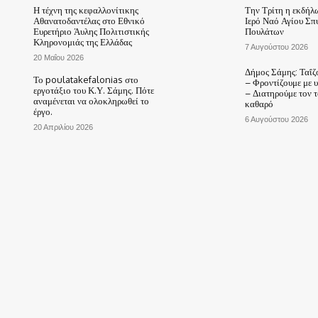
Η τέχνη της κεφαλλονίτικης
Την Τρίτη η εκδήλ
Αθανατοδαντέλας στο Εθνικό
Ιερό Ναό Αγίου Σπ
Ευρετήριο Άυλης Πολιτιστικής
Πουλάτων
Κληρονομιάς της Ελλάδας
7 Αυγούστου 2026
20 Μαΐου 2026
Δήμος Σάμης: Ταΐζ
Το poulatakefalonias στο
– Φροντίζουμε με 
εργοτάξιο του Κ.Υ. Σάμης. Πότε
– Διατηρούμε τον 
αναμένεται να ολοκληρωθεί το
καθαρό
έργο.
6 Αυγούστου 2026
20 Απριλίου 2026