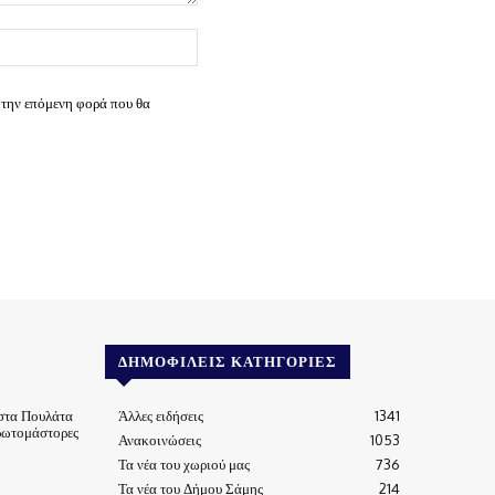
Ιστοσελίδα:
 την επόμενη φορά που θα
ΔΗΜΟΦΙΛΕΊΣ ΚΑΤΗΓΟΡΊΕΣ
στα Πουλάτα
Άλλες ειδήσεις
1341
ρωτομάστορες
Ανακοινώσεις
1053
Τα νέα του χωριού μας
736
Τα νέα του Δήμου Σάμης
214