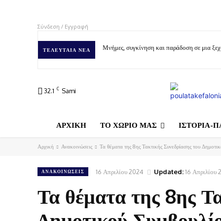
Σύνδεση / Εγγραφή
Μνήμες, συγκίνηση και παράδοση σε μια ξε
ΤΕΛΕΥΤΑΊΑ ΝΈΑ
C
32.1
Sami
ΑΡΧΙΚΗ
ΤΟ ΧΩΡΙΟ ΜΑΣ
ΙΣΤΟΡΙΑ-Π
Αρχική
Ανακοινώσεις
Τα θέματα της 8ης Τακτικής Συνεδρίασης του Δημοτι
16 Απριλίου 2024
Updated:
16 Απριλίου 
ΑΝΑΚΟΙΝΏΣΕΙΣ
Τα θέματα της 8ης Τ
Δημοτικού Συμβουλί