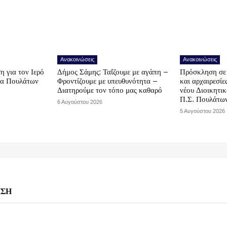
Ανακοινώσεις
Ανακοινώσεις
η για τον Ιερό
Δήμος Σάμης: Ταΐζουμε με αγάπη –
Πρόσκληση σε 
να Πουλάτων
Φροντίζουμε με υπευθυνότητα –
και αρχαιρεσίε
Διατηρούμε τον τόπο μας καθαρό
νέου Διοικητι
Π.Σ. Πουλάτω
6 Αυγούστου 2026
5 Αυγούστου 2026
ΗΣΗ