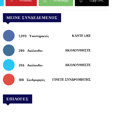
Pinterest
WhatsApp
Copy URL
ΜΕΊΝΕ ΣΥΝΔΕΔΕΜΈΝΟΣ
ΚΆΝΤΕ LIKE
1,093
Υποστηρικτές
ΑΚΟΛΟΥΘΉΣΤΕ
280
Ακόλουθοι
ΑΚΟΛΟΥΘΉΣΤΕ
206
Ακόλουθοι
ΓΊΝΕΤΕ ΣΥΝΔΡΟΜΗΤΉΣ
188
Συνδρομητές
ΕΠΙΛΟΓΕΣ