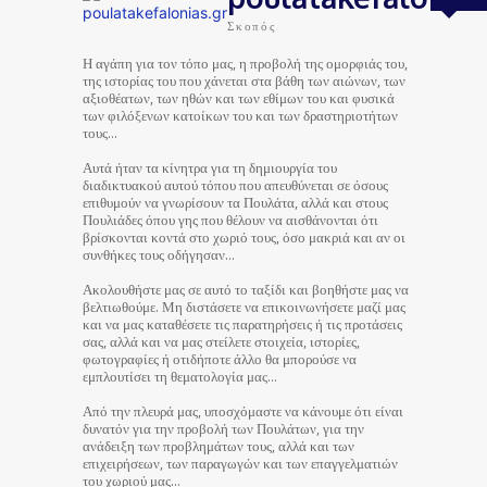
Σκοπός
Η αγάπη για τον τόπο μας, η προβολή της ομορφιάς του,
της ιστορίας του που χάνεται στα βάθη των αιώνων, των
αξιοθέατων, των ηθών και των εθίμων του και φυσικά
των φιλόξενων κατοίκων του και των δραστηριοτήτων
τους…
Αυτά ήταν τα κίνητρα για τη δημιουργία του
διαδικτυακού αυτού τόπου που απευθύνεται σε όσους
επιθυμούν να γνωρίσουν τα Πουλάτα, αλλά και στους
Πουλιάδες όπου γης που θέλουν να αισθάνονται ότι
βρίσκονται κοντά στο χωριό τους, όσο μακριά και αν οι
συνθήκες τους οδήγησαν…
Ακολουθήστε μας σε αυτό το ταξίδι και βοηθήστε μας να
βελτιωθούμε. Μη διστάσετε να επικοινωνήσετε μαζί μας
και να μας καταθέσετε τις παρατηρήσεις ή τις προτάσεις
σας, αλλά και να μας στείλετε στοιχεία, ιστορίες,
φωτογραφίες ή οτιδήποτε άλλο θα μπορούσε να
εμπλουτίσει τη θεματολογία μας…
Από την πλευρά μας, υποσχόμαστε να κάνουμε ότι είναι
δυνατόν για την προβολή των Πουλάτων, για την
ανάδειξη των προβλημάτων τους, αλλά και των
επιχειρήσεων, των παραγωγών και των επαγγελματιών
του χωριού μας…