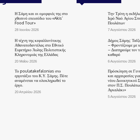
Η Σάμη και οι ομορφιές της στο
Την Τρίτη η εκδήλ
χθεσινό επεισόδιο του «Akis’
Ιερό Ναό Αγίου Σπ
Food Tour»
Πουλάτων
28 Ιουνίου 2026
7 Αυγούστου 2026
Η τέχνη της κεφαλλονίτικης
Δήμος Σάμης: Ταΐζ
Αθανατοδαντέλας στο Εθνικό
– Φροντίζουμε με 
Ευρετήριο Άυλης Πολιτιστικής
– Διατηρούμε τον 
Κληρονομιάς της Ελλάδας
καθαρό
20 Μαΐου 2026
6 Αυγούστου 2026
Το poulatakefalonias στο
Πρόσκληση σε Γεν
εργοτάξιο του Κ.Υ. Σάμης. Πότε
και αρχαιρεσίες γι
αναμένεται να ολοκληρωθεί το
νέου Διοικητικού 
έργο.
στον Π.Σ. Πουλάτω
Αγκαλάκι»
20 Απριλίου 2026
5 Αυγούστου 2026