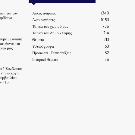
ωση για τον
Άλλες ειδήσεις
1340
υρίδωνα
Ανακοινώσεις
1053
Τα νέα του χωριού μας
736
Τα νέα του Δήμου Σάμης
214
ουμε με αγάπη
Θέματα
213
υπευθυνότητα
Υστερόγραφα
63
τόπο μας
Πρόσωπα - Συνεντεύξεις
52
Ιστορικά θέματα
36
ική Συνέλευση
α την εκλογή
Συμβουλίου
ν «Το