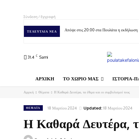
Σύνδεση / Εγγραφή
Απόψε στις 20:00 στα Πουλάτα η εκδήλωση
ΤΕΛΕΥΤΑΊΑ ΝΈΑ
C
31.4
Sami
ΑΡΧΙΚΗ
ΤΟ ΧΩΡΙΟ ΜΑΣ
ΙΣΤΟΡΙΑ-Π
Αρχική
Θέματα
Η Καθαρά Δευτέρα, τα έθιμα και οι συμβολισμοί τους
18 Μαρτίου 2024
Updated:
18 Μαρτίου 2024
ΘΈΜΑΤΑ
Η Καθαρά Δευτέρα, τα