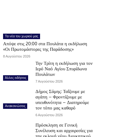
Τα νέα του χωριού μας
Απόψε στις 20:00 στα Πουλάτα η εκδήλωση
«Οι Πρωτομάστορες της Παράδοσης»
8 Αυγούστου 2026
Την Τρίτη η εκδήλωση για τον
Ιερό Ναό Αγίου Σπυρίδωνα
Πουλάτων
Άλλες ειδήσεις
7 Αυγούστου 2026
Δήμος Σάμης: Ταΐζουμε με
αγάπη – Φροντίζουμε με
υπευθυνότητα – Διατηρούμε
Ανακοινώσεις
τον τόπο μας καθαρό
6 Αυγούστου 2026
Πρόσκληση σε Γενική
Συνέλευση και αρχαιρεσίες για
την εκλογή νέου Διοικητικού