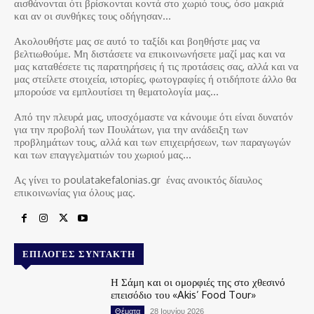
αισθάνονται ότι βρίσκονται κοντά στο χωριό τους, όσο μακριά
και αν οι συνθήκες τους οδήγησαν…
Ακολουθήστε μας σε αυτό το ταξίδι και βοηθήστε μας να
βελτιωθούμε. Μη διστάσετε να επικοινωνήσετε μαζί μας και να
μας καταθέσετε τις παρατηρήσεις ή τις προτάσεις σας, αλλά και να
μας στείλετε στοιχεία, ιστορίες, φωτογραφίες ή οτιδήποτε άλλο θα
μπορούσε να εμπλουτίσει τη θεματολογία μας…
Από την πλευρά μας, υποσχόμαστε να κάνουμε ότι είναι δυνατόν
για την προβολή των Πουλάτων, για την ανάδειξη των
προβλημάτων τους, αλλά και των επιχειρήσεων, των παραγωγών
και των επαγγελματιών του χωριού μας…
Ας γίνει το poulatakefalonias.gr ένας ανοικτός δίαυλος
επικοινωνίας για όλους μας.
ΕΠΙΛΟΓΈΣ ΣΥΝΤΆΚΤΗ
Η Σάμη και οι ομορφιές της στο χθεσινό
επεισόδιο του «Akis’ Food Tour»
Θέματα
28 Ιουνίου 2026