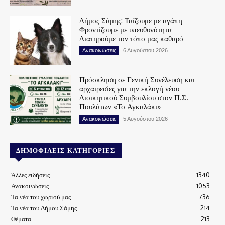
Δήμος Σάμης: Ταΐζουμε με αγάπη –
Φροντίζουμε με υπευθυνότητα –
Διατηρούμε τον τόπο μας καθαρό
Ανακοινώσεις
6 Αυγούστου 2026
Πρόσκληση σε Γενική Συνέλευση και
αρχαιρεσίες για την εκλογή νέου
Διοικητικού Συμβουλίου στον Π.Σ.
Πουλάτων «Το Αγκαλάκι»
Ανακοινώσεις
5 Αυγούστου 2026
ΔΗΜΟΦΙΛΕΊΣ ΚΑΤΗΓΟΡΊΕΣ
Άλλες ειδήσεις
1340
Ανακοινώσεις
1053
Τα νέα του χωριού μας
736
Τα νέα του Δήμου Σάμης
214
Θέματα
213