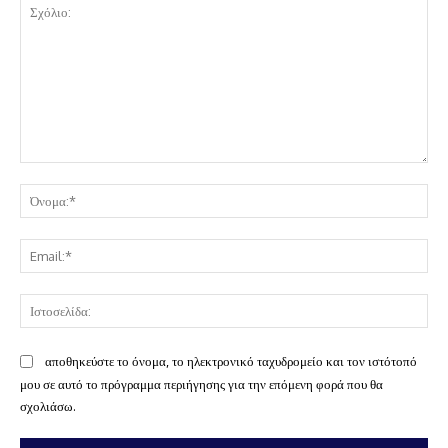
Σχόλιο:
Όν
Ema
Ισ
αποθηκεύστε το όνομα, το ηλεκτρονικό ταχυδρομείο και τον ιστότοπό
μου σε αυτό το πρόγραμμα περιήγησης για την επόμενη φορά που θα
σχολιάσω.