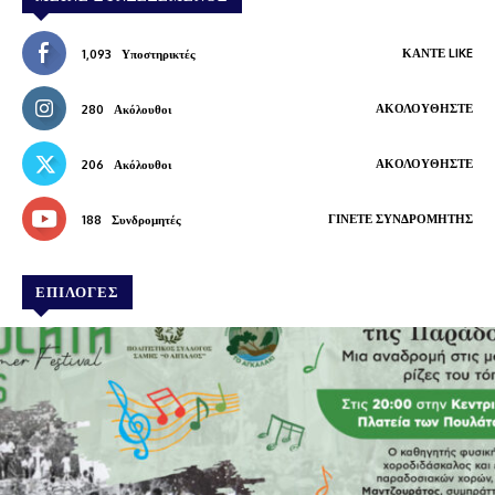
ΚΆΝΤΕ LIKE
1,093
Υποστηρικτές
ΑΚΟΛΟΥΘΉΣΤΕ
280
Ακόλουθοι
ΑΚΟΛΟΥΘΉΣΤΕ
206
Ακόλουθοι
ΓΊΝΕΤΕ ΣΥΝΔΡΟΜΗΤΉΣ
188
Συνδρομητές
ΕΠΙΛΟΓΕΣ