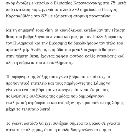
σκορ άνοιξε με κεφαλιά ο Ελισσαίος Καραγιαννάκης στο 75′ μετά
από εκτέλεση κόρνερ, ενώ το τελικό 2-0 σημείωσε ο Γιώργος
Καρασαββίδης στο 87′ με εξαιρετική ατομική προσπάθεια.
Με τη σημερινή τους νίκη, οι κυανόλευκοι κατέλαβαν την τέταρτη
θέση του βαθμολογικού πίνακα και μαζί με τον Παλληξουριακό,
τον Πυλαριακό και την Εικοσιμία θα διεκδικήσουν τον τίτλο του
πρωταθλητή. Αντίθετα, η ομάδα του μεγάλου χωριού θα μένει
στην πέμπτη θέση, έχοντας αφήσει ωστόσο καλές εντυπώσεις καθ’
όλη τη διάρκεια του πρωταθλήματος.
Το σφύριγμα της λήξης του αγώνα βρήκε τους παίκτες, το
προπονητικό επιτελείο και τους παράγοντες της Σάμης να
γίνονται ένα κουβάρι και να πανηγυρίζουν παρέα με τους
πολυπληθείς φιλάθλους της ομάδας που δημιούργησαν
εκπληκτική ατμόσφαιρα και στήριξαν την προσπάθεια της Σάμης
μέχρι το τελευταίο λεπτό.
Το γλέντι ωστόσο θα έχει συνέχεια σήμερα το βράδυ σε γνωστό
στέκι της πόλης μας, όπου η ομάδα διοργανώνει το ετήσιο