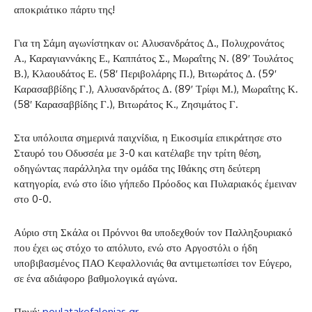
αποκριάτικο πάρτυ της!
Για τη Σάμη αγωνίστηκαν οι: Αλυσανδράτος Δ., Πολυχρονάτος
Α., Καραγιαννάκης Ε., Καππάτος Σ., Μωραΐτης Ν. (89′ Τουλάτος
Β.), Κλαουδάτος Ε. (58′ Περιβολάρης Π.), Βιτωράτος Δ. (59′
Καρασαββίδης Γ.), Αλυσανδράτος Δ. (89′ Τρίφι Μ.), Μωραΐτης Κ.
(58′ Καρασαββίδης Γ.), Βιτωράτος Κ., Ζησιμάτος Γ.
Στα υπόλοιπα σημερινά παιχνίδια, η Εικοσιμία επικράτησε στο
Σταυρό του Οδυσσέα με 3-0 και κατέλαβε την τρίτη θέση,
οδηγώντας παράλληλα την ομάδα της Ιθάκης στη δεύτερη
κατηγορία, ενώ στο ίδιο γήπεδο Πρόοδος και Πυλαριακός έμειναν
στο 0-0.
Αύριο στη Σκάλα οι Πρόννοι θα υποδεχθούν τον Παλληξουριακό
που έχει ως στόχο το απόλυτο, ενώ στο Αργοστόλι ο ήδη
υποβιβασμένος ΠΑΟ Κεφαλλονιάς θα αντιμετωπίσει τον Εύγερο,
σε ένα αδιάφορο βαθμολογικά αγώνα.
Πηγή:
poulatakefalonias.gr