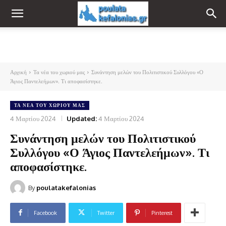
Αρχική
Τα νέα του χωριού μας
Συνάντηση μελών του Πολιτιστικού Συλλόγου «Ο
Άγιος Παντελεήμων». Τι αποφασίστηκε.
ΤΑ ΝΈΑ ΤΟΥ ΧΩΡΙΟΎ ΜΑΣ
4 Μαρτίου 2024
Updated:
4 Μαρτίου 2024
Συνάντηση μελών του Πολιτιστικού
Συλλόγου «Ο Άγιος Παντελεήμων». Τι
αποφασίστηκε.
By
poulatakefalonias
Facebook
Twitter
Pinterest